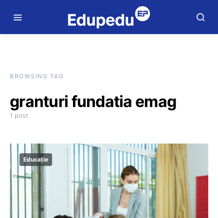
BROWSING TAG
granturi fundatia emag
1 post
Educație