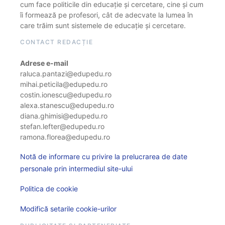
cum face politicile din educație și cercetare, cine și cum
îi formează pe profesori, cât de adecvate la lumea în
care trăim sunt sistemele de educație și cercetare.
CONTACT REDACȚIE
Adrese e-mail
raluca.pantazi@edupedu.ro
mihai.peticila@edupedu.ro
costin.ionescu@edupedu.ro
alexa.stanescu@edupedu.ro
diana.ghimisi@edupedu.ro
stefan.lefter@edupedu.ro
ramona.florea@edupedu.ro
Notă de informare cu privire la prelucrarea de date
personale prin intermediul site-ului
Politica de cookie
Modifică setarile cookie-urilor