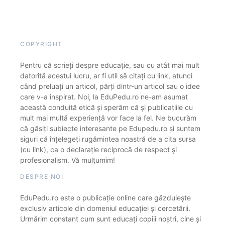
COPYRIGHT
Pentru că scrieți despre educație, sau cu atât mai mult
datorită acestui lucru, ar fi util să citați cu link, atunci
când preluați un articol, părți dintr-un articol sau o idee
care v-a inspirat. Noi, la EduPedu.ro ne-am asumat
această conduită etică și sperăm că și publicațiile cu
mult mai multă experiență vor face la fel. Ne bucurăm
că găsiți subiecte interesante pe Edupedu.ro și suntem
siguri că înțelegeți rugămintea noastră de a cita sursa
(cu link), ca o declarație reciprocă de respect și
profesionalism. Vă mulțumim!
DESPRE NOI
EduPedu.ro este o publicație online care găzduiește
exclusiv articole din domeniul educației și cercetării.
Urmărim constant cum sunt educați copiii noștri, cine și