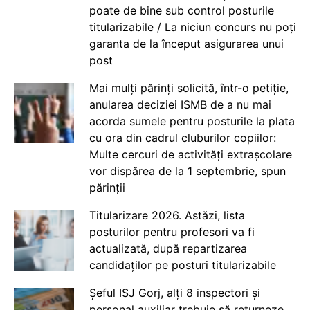
poate de bine sub control posturile
titularizabile / La niciun concurs nu poți
garanta de la început asigurarea unui
post
Mai mulți părinți solicită, într-o petiție,
anularea deciziei ISMB de a nu mai
acorda sumele pentru posturile la plata
cu ora din cadrul cluburilor copiilor:
Multe cercuri de activități extrașcolare
vor dispărea de la 1 septembrie, spun
părinții
Titularizare 2026. Astăzi, lista
posturilor pentru profesori va fi
actualizată, după repartizarea
candidaților pe posturi titularizabile
Șeful ISJ Gorj, alți 8 inspectori și
personal auxiliar trebuie să returneze