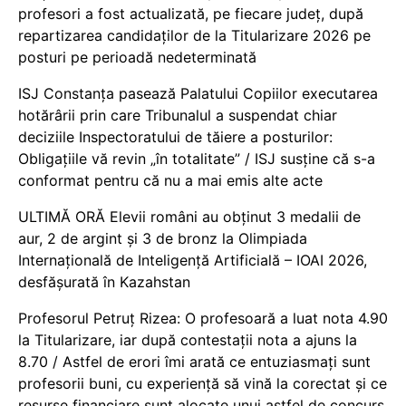
profesori a fost actualizată, pe fiecare județ, după
repartizarea candidaților de la Titularizare 2026 pe
posturi pe perioadă nedeterminată
ISJ Constanța pasează Palatului Copiilor executarea
hotărârii prin care Tribunalul a suspendat chiar
deciziile Inspectoratului de tăiere a posturilor:
Obligațiile vă revin „în totalitate” / ISJ susține că s-a
conformat pentru că nu a mai emis alte acte
ULTIMĂ ORĂ Elevii români au obținut 3 medalii de
aur, 2 de argint și 3 de bronz la Olimpiada
Internațională de Inteligență Artificială – IOAI 2026,
desfășurată în Kazahstan
Profesorul Petruț Rizea: O profesoară a luat nota 4.90
la Titularizare, iar după contestații nota a ajuns la
8.70 / Astfel de erori îmi arată ce entuziasmați sunt
profesorii buni, cu experiență să vină la corectat și ce
resurse financiare sunt alocate unui astfel de concurs