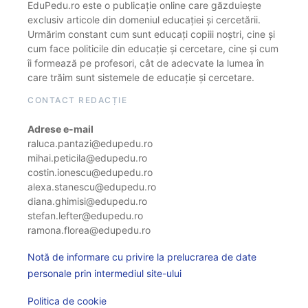
EduPedu.ro este o publicație online care găzduiește
exclusiv articole din domeniul educației și cercetării.
Urmărim constant cum sunt educați copiii noștri, cine și
cum face politicile din educație și cercetare, cine și cum
îi formează pe profesori, cât de adecvate la lumea în
care trăim sunt sistemele de educație și cercetare.
CONTACT REDACȚIE
Adrese e-mail
raluca.pantazi@edupedu.ro
mihai.peticila@edupedu.ro
costin.ionescu@edupedu.ro
alexa.stanescu@edupedu.ro
diana.ghimisi@edupedu.ro
stefan.lefter@edupedu.ro
ramona.florea@edupedu.ro
Notă de informare cu privire la prelucrarea de date
personale prin intermediul site-ului
Politica de cookie