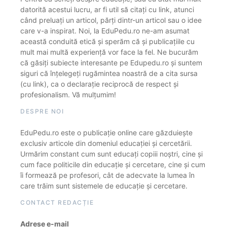
datorită acestui lucru, ar fi util să citați cu link, atunci
când preluați un articol, părți dintr-un articol sau o idee
care v-a inspirat. Noi, la EduPedu.ro ne-am asumat
această conduită etică și sperăm că și publicațiile cu
mult mai multă experiență vor face la fel. Ne bucurăm
că găsiți subiecte interesante pe Edupedu.ro și suntem
siguri că înțelegeți rugămintea noastră de a cita sursa
(cu link), ca o declarație reciprocă de respect și
profesionalism. Vă mulțumim!
DESPRE NOI
EduPedu.ro este o publicație online care găzduiește
exclusiv articole din domeniul educației și cercetării.
Urmărim constant cum sunt educați copiii noștri, cine și
cum face politicile din educație și cercetare, cine și cum
îi formează pe profesori, cât de adecvate la lumea în
care trăim sunt sistemele de educație și cercetare.
CONTACT REDACȚIE
Adrese e-mail