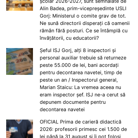
școlar 2026-2027, sunt semnalate de
Alin Badea, prim-vicepreședinte USLI
Gorj: Ministerul o comite grav de tot.
Ne sună directorii disperați că oamenii
rămân fără posturi. Ce se întâmplă cu
învățătorii, cu educatorii?
Șeful ISJ Gorj, alți 8 inspectori și
personal auxiliar trebuie să returneze
peste 55.000 de lei, bani acordați
pentru decontarea navetei, timp de
peste un an / Inspectorul general,
Marian Staicu: La vremea aceea nu
eram inspector șef. ISJ ne-a cerut să
depunem documente pentru
decontarea navetei
OFICIAL Prima de carieră didactică
2026: profesorii primesc cei 1.500 de
lei până la 31 august și îi pot folosi