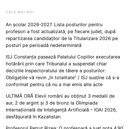
CELE MAI NOI
An școlar 2026-2027. Lista posturilor pentru
profesori a fost actualizată, pe fiecare județ, după
repartizarea candidaților de la Titularizare 2026 pe
posturi pe perioadă nedeterminată
ISJ Constanța pasează Palatului Copiilor executarea
hotărârii prin care Tribunalul a suspendat chiar
deciziile Inspectoratului de tăiere a posturilor:
Obligațiile vă revin „în totalitate” / ISJ susține că s-a
conformat pentru că nu a mai emis alte acte
ULTIMĂ ORĂ Elevii români au obținut 3 medalii de
aur, 2 de argint și 3 de bronz la Olimpiada
Internațională de Inteligență Artificială – IOAI 2026,
desfășurată în Kazahstan
Profesorul Petruț Rizea: O profesoară a luat nota 4.90