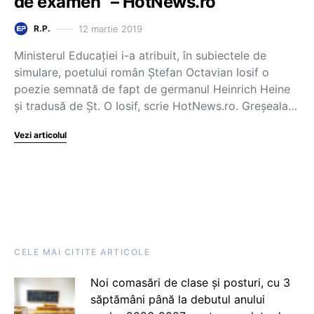
de examen” – HotNews.ro
12 martie 2019
R.P.
Ministerul Educației i-a atribuit, în subiectele de
simulare, poetului român Ștefan Octavian Iosif o
poezie semnată de fapt de germanul Heinrich Heine
și tradusă de Șt. O Iosif, scrie HotNews.ro. Greșeala…
Vezi articolul
CELE MAI CITITE ARTICOLE
Noi comasări de clase și posturi, cu 3
săptămâni până la debutul anului