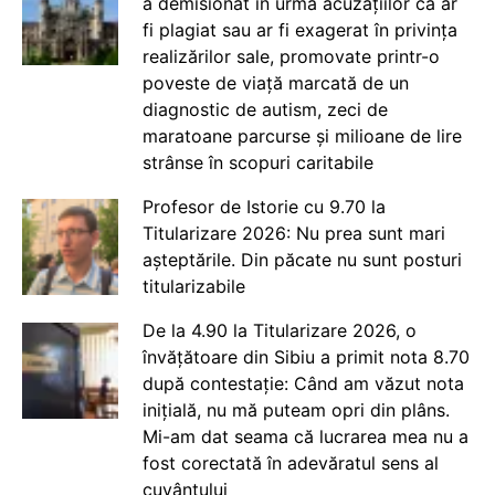
a demisionat în urma acuzațiilor că ar
fi plagiat sau ar fi exagerat în privința
realizărilor sale, promovate printr-o
poveste de viață marcată de un
diagnostic de autism, zeci de
maratoane parcurse și milioane de lire
strânse în scopuri caritabile
Profesor de Istorie cu 9.70 la
Titularizare 2026: Nu prea sunt mari
așteptările. Din păcate nu sunt posturi
titularizabile
De la 4.90 la Titularizare 2026, o
învățătoare din Sibiu a primit nota 8.70
după contestație: Când am văzut nota
inițială, nu mă puteam opri din plâns.
Mi-am dat seama că lucrarea mea nu a
fost corectată în adevăratul sens al
cuvântului