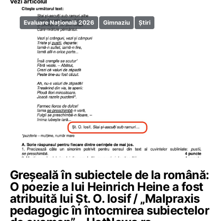
Vezi articolul
Evaluare Națională 2026
Gimnaziu
Știri
Greșeală în subiectele de la română:
O poezie a lui Heinrich Heine a fost
atribuită lui Șt. O. Iosif / „Malpraxis
pedagogic în întocmirea subiectelor