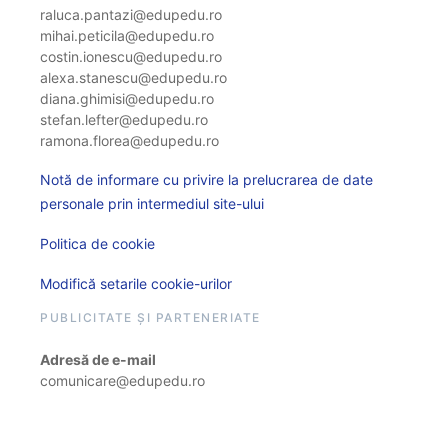
raluca.pantazi@edupedu.ro
mihai.peticila@edupedu.ro
costin.ionescu@edupedu.ro
alexa.stanescu@edupedu.ro
diana.ghimisi@edupedu.ro
stefan.lefter@edupedu.ro
ramona.florea@edupedu.ro
Notă de informare cu privire la prelucrarea de date
personale prin intermediul site-ului
Politica de cookie
Modifică setarile cookie-urilor
PUBLICITATE ȘI PARTENERIATE
Adresă de e-mail
comunicare@edupedu.ro