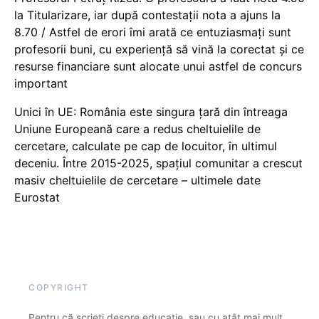
la Titularizare, iar după contestații nota a ajuns la
8.70 / Astfel de erori îmi arată ce entuziasmați sunt
profesorii buni, cu experiență să vină la corectat și ce
resurse financiare sunt alocate unui astfel de concurs
important
Unici în UE: România este singura țară din întreaga
Uniune Europeană care a redus cheltuielile de
cercetare, calculate pe cap de locuitor, în ultimul
deceniu. Între 2015-2025, spațiul comunitar a crescut
masiv cheltuielile de cercetare – ultimele date
Eurostat
COPYRIGHT
Pentru că scrieți despre educație, sau cu atât mai mult