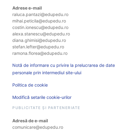
Adrese e-mail
raluca.pantazi@edupedu.ro
mihai.peticila@edupedu.ro
costin.ionescu@edupedu.ro
alexa.stanescu@edupedu.ro
diana.ghimisi@edupedu.ro
stefan.lefter@edupedu.ro
ramona.florea@edupedu.ro
Notă de informare cu privire la prelucrarea de date
personale prin intermediul site-ului
Politica de cookie
Modifică setarile cookie-urilor
PUBLICITATE ȘI PARTENERIATE
Adresă de e-mail
comunicare@edupedu.ro