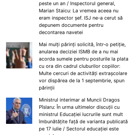
peste un an / Inspectorul general,
Marian Staicu: La vremea aceea nu
eram inspector șef. ISJ ne-a cerut să
depunem documente pentru
decontarea navetei
Mai mulți părinți solicită, într-o petiție,
anularea deciziei ISMB de a nu mai
acorda sumele pentru posturile la plata
cu ora din cadrul cluburilor copiilor:
Multe cercuri de activități extrașcolare
vor dispărea de la 1 septembrie, spun
părinții
Ministrul interimar al Muncii Dragos
Pîslaru: În urma ultimelor discuții cu
ministrul Educației lucrurile sunt mult
îmbunătățite față de varianta publicată
pe 17 iulie / Sectorul educației este