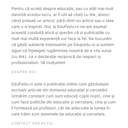
Pentru că scrieți despre educație, sau cu atât mai mult
datorită acestui lucru, ar fi util să citați cu link, atunci
când preluați un articol, părți dintr-un articol sau o idee
care v-a inspirat. Noi, la EduPedu.ro ne-am asumat
această conduită etică și sperăm că și publicațiile cu
mult mai multă experiență vor face la fel. Ne bucurăm
că găsiți subiecte interesante pe Edupedu.ro și suntem
siguri că înțelegeți rugămintea noastră de a cita sursa
(cu link), ca o declarație reciprocă de respect și
profesionalism. Vă mulțumim!
DESPRE NOI
EduPedu.ro este o publicație online care găzduiește
exclusiv articole din domeniul educației și cercetării.
Urmărim constant cum sunt educați copiii noștri, cine și
cum face politicile din educație și cercetare, cine și cum
îi formează pe profesori, cât de adecvate la lumea în
care trăim sunt sistemele de educație și cercetare.
CONTACT REDACȚIE