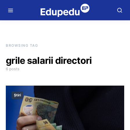
BROWSING TAG
grile salarii directori
6 posts
Știri