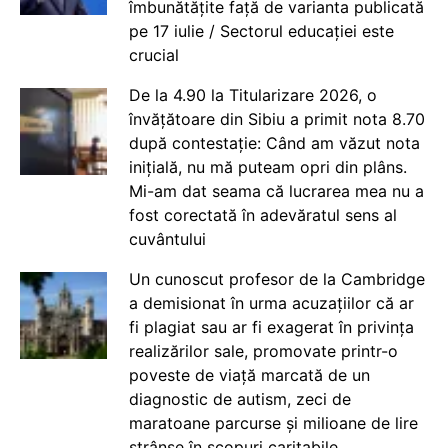
îmbunătățite față de varianta publicată
pe 17 iulie / Sectorul educației este
crucial
De la 4.90 la Titularizare 2026, o
învățătoare din Sibiu a primit nota 8.70
după contestație: Când am văzut nota
inițială, nu mă puteam opri din plâns.
Mi-am dat seama că lucrarea mea nu a
fost corectată în adevăratul sens al
cuvântului
Un cunoscut profesor de la Cambridge
a demisionat în urma acuzațiilor că ar
fi plagiat sau ar fi exagerat în privința
realizărilor sale, promovate printr-o
poveste de viață marcată de un
diagnostic de autism, zeci de
maratoane parcurse și milioane de lire
strânse în scopuri caritabile