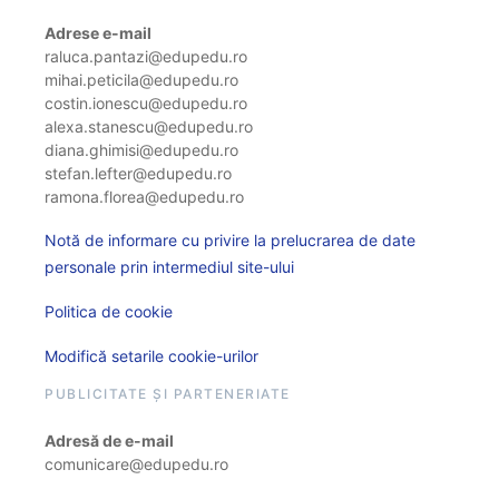
Adrese e-mail
raluca.pantazi@edupedu.ro
mihai.peticila@edupedu.ro
costin.ionescu@edupedu.ro
alexa.stanescu@edupedu.ro
diana.ghimisi@edupedu.ro
stefan.lefter@edupedu.ro
ramona.florea@edupedu.ro
Notă de informare cu privire la prelucrarea de date
personale prin intermediul site-ului
Politica de cookie
Modifică setarile cookie-urilor
PUBLICITATE ȘI PARTENERIATE
Adresă de e-mail
comunicare@edupedu.ro