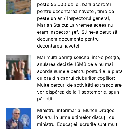
peste 55.000 de lei, bani acordați
pentru decontarea navetei, timp de
peste un an / Inspectorul general,
Marian Staicu: La vremea aceea nu
eram inspector șef. ISJ ne-a cerut să
depunem documente pentru
decontarea navetei
Mai mulți părinți solicită, într-o petiție,
anularea deciziei ISMB de a nu mai
acorda sumele pentru posturile la plata
cu ora din cadrul cluburilor copiilor:
Multe cercuri de activități extrașcolare
vor dispărea de la 1 septembrie, spun
părinții
Ministrul interimar al Muncii Dragos
Pîslaru: În urma ultimelor discuții cu
ministrul Educației lucrurile sunt mult