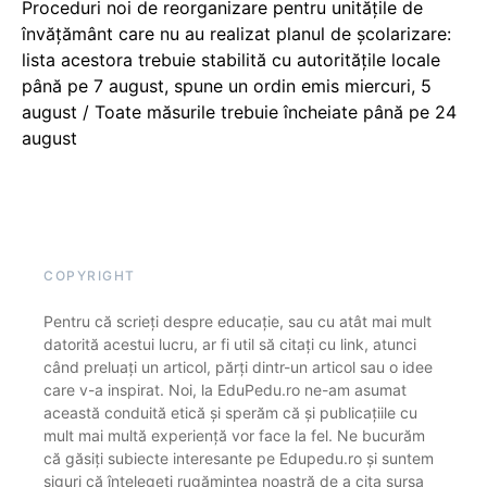
Proceduri noi de reorganizare pentru unitățile de
învățământ care nu au realizat planul de școlarizare:
lista acestora trebuie stabilită cu autoritățile locale
până pe 7 august, spune un ordin emis miercuri, 5
august / Toate măsurile trebuie încheiate până pe 24
august
COPYRIGHT
Pentru că scrieți despre educație, sau cu atât mai mult
datorită acestui lucru, ar fi util să citați cu link, atunci
când preluați un articol, părți dintr-un articol sau o idee
care v-a inspirat. Noi, la EduPedu.ro ne-am asumat
această conduită etică și sperăm că și publicațiile cu
mult mai multă experiență vor face la fel. Ne bucurăm
că găsiți subiecte interesante pe Edupedu.ro și suntem
siguri că înțelegeți rugămintea noastră de a cita sursa