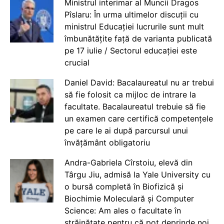
Ministrul interimar al Muncii Dragos
Pîslaru: În urma ultimelor discuții cu
ministrul Educației lucrurile sunt mult
îmbunătățite față de varianta publicată
pe 17 iulie / Sectorul educației este
crucial
Daniel David: Bacalaureatul nu ar trebui
să fie folosit ca mijloc de intrare la
facultate. Bacalaureatul trebuie să fie
un examen care certifică competențele
pe care le ai după parcursul unui
învățământ obligatoriu
Andra-Gabriela Cîrstoiu, elevă din
Târgu Jiu, admisă la Yale University cu
o bursă completă în Biofizică și
Biochimie Moleculară și Computer
Science: Am ales o facultate în
străinătate pentru că pot deprinde noi