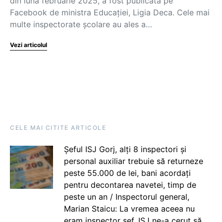
din luna februarie 2025, a fost publicată pe
Facebook de ministra Educației, Ligia Deca. Cele mai
multe inspectorate școlare au ales a…
Vezi articolul
CELE MAI CITITE ARTICOLE
Șeful ISJ Gorj, alți 8 inspectori și
personal auxiliar trebuie să returneze
peste 55.000 de lei, bani acordați
pentru decontarea navetei, timp de
peste un an / Inspectorul general,
Marian Staicu: La vremea aceea nu
eram inspector șef. ISJ ne-a cerut să