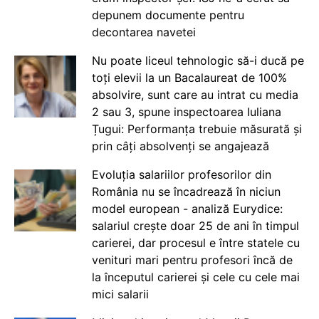
depunem documente pentru
decontarea navetei
Nu poate liceul tehnologic să-i ducă pe
toți elevii la un Bacalaureat de 100%
absolvire, sunt care au intrat cu media
2 sau 3, spune inspectoarea Iuliana
Țugui: Performanța trebuie măsurată și
prin câți absolvenți se angajează
Evoluția salariilor profesorilor din
România nu se încadrează în niciun
model european - analiză Eurydice:
salariul crește doar 25 de ani în timpul
carierei, dar procesul e între statele cu
venituri mari pentru profesori încă de
la începutul carierei și cele cu cele mai
mici salarii