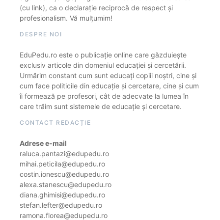
(cu link), ca o declarație reciprocă de respect și
profesionalism. Vă mulțumim!
DESPRE NOI
EduPedu.ro este o publicație online care găzduiește
exclusiv articole din domeniul educației și cercetării.
Urmărim constant cum sunt educați copiii noștri, cine și
cum face politicile din educație și cercetare, cine și cum
îi formează pe profesori, cât de adecvate la lumea în
care trăim sunt sistemele de educație și cercetare.
CONTACT REDACȚIE
Adrese e-mail
raluca.pantazi@edupedu.ro
mihai.peticila@edupedu.ro
costin.ionescu@edupedu.ro
alexa.stanescu@edupedu.ro
diana.ghimisi@edupedu.ro
stefan.lefter@edupedu.ro
ramona.florea@edupedu.ro