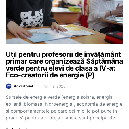
Util pentru profesorii de învățământ
primar care organizează Săptămâna
verde pentru elevi de clasa a IV-a:
Eco-creatorii de energie (P)
17 mai 2023
Advertorial
Sursele de energie verde (energia solară, energia
eoliană, biomasa, hidroenergia), economia de energie
și comportamentele pe care cei mici le pot pune în
practică pentru a proteja planeta sunt principalele…