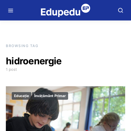
BROWSING TAG
hidroenergie
1 post
Educație
Învățământ Primar