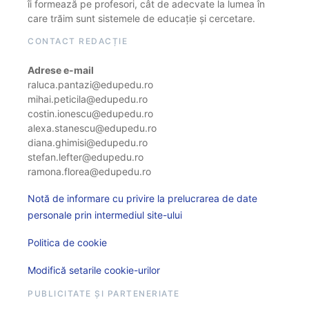
îi formează pe profesori, cât de adecvate la lumea în
care trăim sunt sistemele de educație și cercetare.
CONTACT REDACȚIE
Adrese e-mail
raluca.pantazi@edupedu.ro
mihai.peticila@edupedu.ro
costin.ionescu@edupedu.ro
alexa.stanescu@edupedu.ro
diana.ghimisi@edupedu.ro
stefan.lefter@edupedu.ro
ramona.florea@edupedu.ro
Notă de informare cu privire la prelucrarea de date
personale prin intermediul site-ului
Politica de cookie
Modifică setarile cookie-urilor
PUBLICITATE ȘI PARTENERIATE