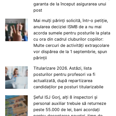
garanta de la început asigurarea unui
post
Mai mulți părinți solicită, într-o petiție,
anularea deciziei ISMB de a nu mai
acorda sumele pentru posturile la plata
cu ora din cadrul cluburilor copiilor:
Multe cercuri de activități extrașcolare
vor dispărea de la 1 septembrie, spun
părinții
Titularizare 2026. Astăzi, lista
posturilor pentru profesori va fi
actualizată, după repartizarea
candidaților pe posturi titularizabile
Șeful ISJ Gorj, alți 8 inspectori și
personal auxiliar trebuie să returneze
peste 55.000 de lei, bani acordați
pentru decontarea navetei, timp de