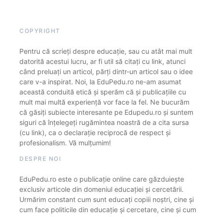
COPYRIGHT
Pentru că scrieți despre educație, sau cu atât mai mult
datorită acestui lucru, ar fi util să citați cu link, atunci
când preluați un articol, părți dintr-un articol sau o idee
care v-a inspirat. Noi, la EduPedu.ro ne-am asumat
această conduită etică și sperăm că și publicațiile cu
mult mai multă experiență vor face la fel. Ne bucurăm
că găsiți subiecte interesante pe Edupedu.ro și suntem
siguri că înțelegeți rugămintea noastră de a cita sursa
(cu link), ca o declarație reciprocă de respect și
profesionalism. Vă mulțumim!
DESPRE NOI
EduPedu.ro este o publicație online care găzduiește
exclusiv articole din domeniul educației și cercetării.
Urmărim constant cum sunt educați copiii noștri, cine și
cum face politicile din educație și cercetare, cine și cum