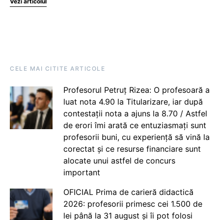
Vezi articolul
CELE MAI CITITE ARTICOLE
Profesorul Petruț Rizea: O profesoară a
luat nota 4.90 la Titularizare, iar după
contestații nota a ajuns la 8.70 / Astfel
de erori îmi arată ce entuziasmați sunt
profesorii buni, cu experiență să vină la
corectat și ce resurse financiare sunt
alocate unui astfel de concurs
important
OFICIAL Prima de carieră didactică
2026: profesorii primesc cei 1.500 de
lei până la 31 august și îi pot folosi