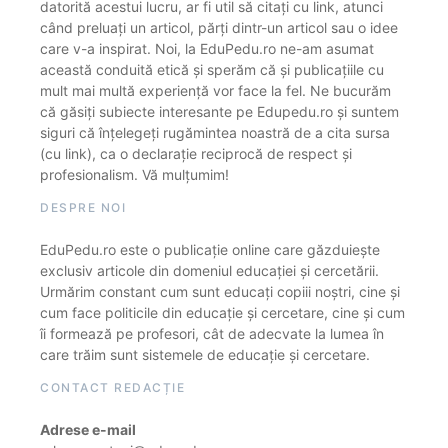
datorită acestui lucru, ar fi util să citați cu link, atunci
când preluați un articol, părți dintr-un articol sau o idee
care v-a inspirat. Noi, la EduPedu.ro ne-am asumat
această conduită etică și sperăm că și publicațiile cu
mult mai multă experiență vor face la fel. Ne bucurăm
că găsiți subiecte interesante pe Edupedu.ro și suntem
siguri că înțelegeți rugămintea noastră de a cita sursa
(cu link), ca o declarație reciprocă de respect și
profesionalism. Vă mulțumim!
DESPRE NOI
EduPedu.ro este o publicație online care găzduiește
exclusiv articole din domeniul educației și cercetării.
Urmărim constant cum sunt educați copiii noștri, cine și
cum face politicile din educație și cercetare, cine și cum
îi formează pe profesori, cât de adecvate la lumea în
care trăim sunt sistemele de educație și cercetare.
CONTACT REDACȚIE
Adrese e-mail