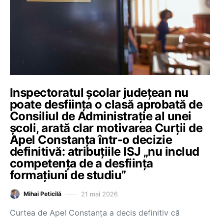
Inspectoratul școlar județean nu
poate desființa o clasă aprobată de
Consiliul de Administrație al unei
școli, arată clar motivarea Curții de
Apel Constanța într-o decizie
definitivă: atribuțiile ISJ „nu includ
competența de a desființa
formațiuni de studiu”
21 mai 2026
Mihai Peticilă
Curtea de Apel Constanța a decis definitiv că