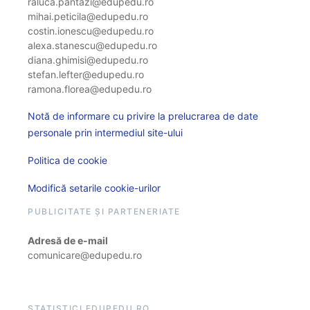
raluca.pantazi@edupedu.ro
mihai.peticila@edupedu.ro
costin.ionescu@edupedu.ro
alexa.stanescu@edupedu.ro
diana.ghimisi@edupedu.ro
stefan.lefter@edupedu.ro
ramona.florea@edupedu.ro
Notă de informare cu privire la prelucrarea de date
personale prin intermediul site-ului
Politica de cookie
Modifică setarile cookie-urilor
PUBLICITATE ȘI PARTENERIATE
Adresă de e-mail
comunicare@edupedu.ro
STATISTICI EDUPEDU.RO