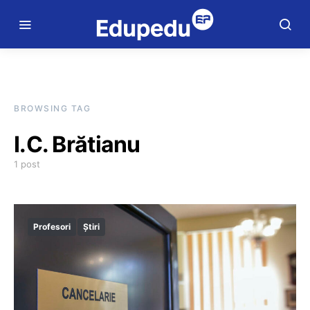
BROWSING TAG
I.C. Brătianu
1 post
Profesori
Știri