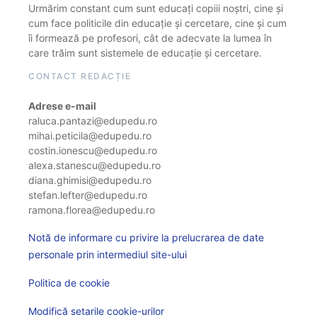
Urmărim constant cum sunt educați copiii noștri, cine și
cum face politicile din educație și cercetare, cine și cum
îi formează pe profesori, cât de adecvate la lumea în
care trăim sunt sistemele de educație și cercetare.
CONTACT REDACȚIE
Adrese e-mail
raluca.pantazi@edupedu.ro
mihai.peticila@edupedu.ro
costin.ionescu@edupedu.ro
alexa.stanescu@edupedu.ro
diana.ghimisi@edupedu.ro
stefan.lefter@edupedu.ro
ramona.florea@edupedu.ro
Notă de informare cu privire la prelucrarea de date
personale prin intermediul site-ului
Politica de cookie
Modifică setarile cookie-urilor