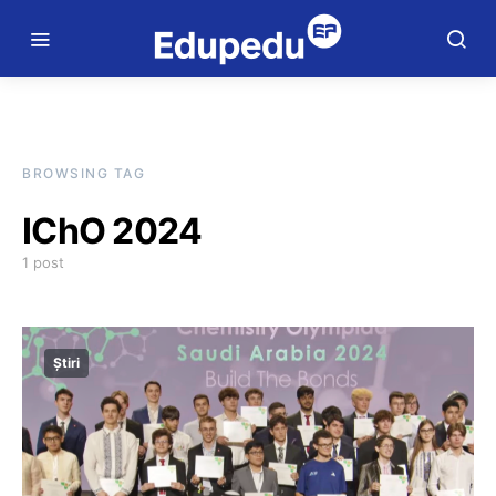
BROWSING TAG
IChO 2024
1 post
Știri