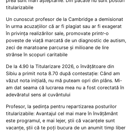
prea sunt mari așteptările. Din păcate nu sunt posturi
titularizabile
Un cunoscut profesor de la Cambridge a demisionat
în urma acuzațiilor că ar fi plagiat sau ar fi exagerat
în privința realizărilor sale, promovate printr-o
poveste de viață marcată de un diagnostic de autism,
zeci de maratoane parcurse și milioane de lire
strânse în scopuri caritabile
De la 4.90 la Titularizare 2026, o învățătoare din
Sibiu a primit nota 8.70 după contestație: Când am
văzut nota inițială, nu mă puteam opri din plâns. Mi-
am dat seama că lucrarea mea nu a fost corectată în
adevăratul sens al cuvântului
Profesor, la ședința pentru repartizarea posturilor
titularizabile: Avantajul cel mai mare în învățământ
este programul, e mai lejer, știi că vacanțele sunt
vacanţe, știi că te poți bucura de un anumit timp liber