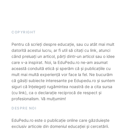
COPYRIGHT
Pentru că scrieți despre educație, sau cu atât mai mult
datorită acestui lucru, ar fi util să citați cu link, atunci
când preluați un articol, părți dintr-un articol sau o idee
care v-a inspirat. Noi, la EduPedu.ro ne-am asumat
această conduită etică și sperăm că și publicațiile cu
mult mai multă experiență vor face la fel. Ne bucurăm
că găsiți subiecte interesante pe Edupedu.ro și suntem
siguri că înțelegeți rugămintea noastră de a cita sursa
(cu link), ca o declarație reciprocă de respect și
profesionalism. Vă mulțumim!
DESPRE NOI
EduPedu.ro este o publicație online care găzduiește
exclusiv articole din domeniul educației și cercetării.