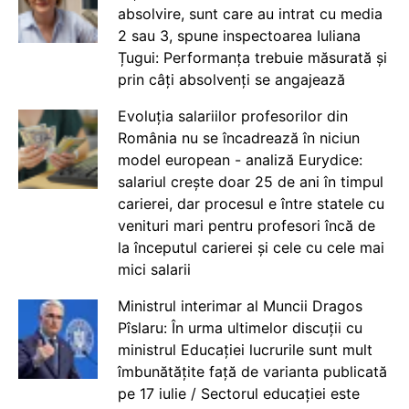
absolvire, sunt care au intrat cu media
2 sau 3, spune inspectoarea Iuliana
Țugui: Performanța trebuie măsurată și
prin câți absolvenți se angajează
Evoluția salariilor profesorilor din
România nu se încadrează în niciun
model european - analiză Eurydice:
salariul crește doar 25 de ani în timpul
carierei, dar procesul e între statele cu
venituri mari pentru profesori încă de
la începutul carierei și cele cu cele mai
mici salarii
Ministrul interimar al Muncii Dragos
Pîslaru: În urma ultimelor discuții cu
ministrul Educației lucrurile sunt mult
îmbunătățite față de varianta publicată
pe 17 iulie / Sectorul educației este