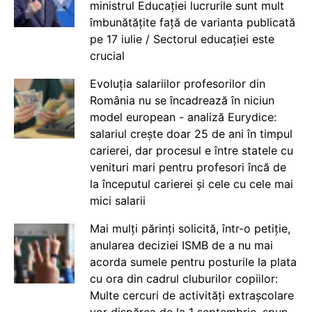
ministrul Educației lucrurile sunt mult
îmbunătățite față de varianta publicată
pe 17 iulie / Sectorul educației este
crucial
Evoluția salariilor profesorilor din
România nu se încadrează în niciun
model european - analiză Eurydice:
salariul crește doar 25 de ani în timpul
carierei, dar procesul e între statele cu
venituri mari pentru profesori încă de
la începutul carierei și cele cu cele mai
mici salarii
Mai mulți părinți solicită, într-o petiție,
anularea deciziei ISMB de a nu mai
acorda sumele pentru posturile la plata
cu ora din cadrul cluburilor copiilor:
Multe cercuri de activități extrașcolare
vor dispărea de la 1 septembrie, spun