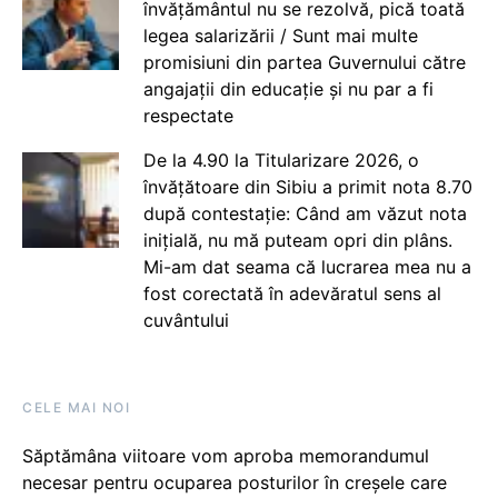
învățământul nu se rezolvă, pică toată
legea salarizării / Sunt mai multe
promisiuni din partea Guvernului către
angajații din educație și nu par a fi
respectate
De la 4.90 la Titularizare 2026, o
învățătoare din Sibiu a primit nota 8.70
după contestație: Când am văzut nota
inițială, nu mă puteam opri din plâns.
Mi-am dat seama că lucrarea mea nu a
fost corectată în adevăratul sens al
cuvântului
CELE MAI NOI
Săptămâna viitoare vom aproba memorandumul
necesar pentru ocuparea posturilor în creșele care