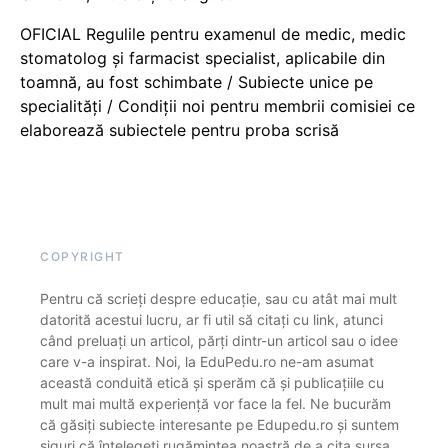
OFICIAL Regulile pentru examenul de medic, medic
stomatolog și farmacist specialist, aplicabile din
toamnă, au fost schimbate / Subiecte unice pe
specialități / Condiții noi pentru membrii comisiei ce
elaborează subiectele pentru proba scrisă
COPYRIGHT
Pentru că scrieți despre educație, sau cu atât mai mult
datorită acestui lucru, ar fi util să citați cu link, atunci
când preluați un articol, părți dintr-un articol sau o idee
care v-a inspirat. Noi, la EduPedu.ro ne-am asumat
această conduită etică și sperăm că și publicațiile cu
mult mai multă experiență vor face la fel. Ne bucurăm
că găsiți subiecte interesante pe Edupedu.ro și suntem
siguri că înțelegeți rugămintea noastră de a cita sursa