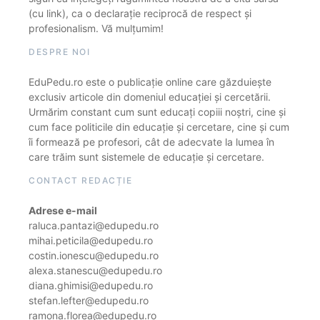
(cu link), ca o declarație reciprocă de respect și
profesionalism. Vă mulțumim!
DESPRE NOI
EduPedu.ro este o publicație online care găzduiește
exclusiv articole din domeniul educației și cercetării.
Urmărim constant cum sunt educați copiii noștri, cine și
cum face politicile din educație și cercetare, cine și cum
îi formează pe profesori, cât de adecvate la lumea în
care trăim sunt sistemele de educație și cercetare.
CONTACT REDACȚIE
Adrese e-mail
raluca.pantazi@edupedu.ro
mihai.peticila@edupedu.ro
costin.ionescu@edupedu.ro
alexa.stanescu@edupedu.ro
diana.ghimisi@edupedu.ro
stefan.lefter@edupedu.ro
ramona.florea@edupedu.ro