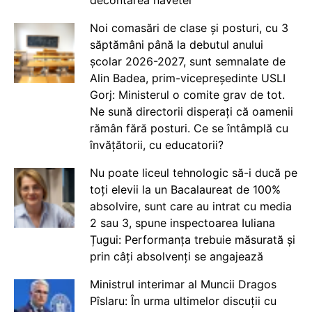
Noi comasări de clase și posturi, cu 3
săptămâni până la debutul anului
școlar 2026-2027, sunt semnalate de
Alin Badea, prim-vicepreședinte USLI
Gorj: Ministerul o comite grav de tot.
Ne sună directorii disperați că oamenii
rămân fără posturi. Ce se întâmplă cu
învățătorii, cu educatorii?
Nu poate liceul tehnologic să-i ducă pe
toți elevii la un Bacalaureat de 100%
absolvire, sunt care au intrat cu media
2 sau 3, spune inspectoarea Iuliana
Țugui: Performanța trebuie măsurată și
prin câți absolvenți se angajează
Ministrul interimar al Muncii Dragos
Pîslaru: În urma ultimelor discuții cu