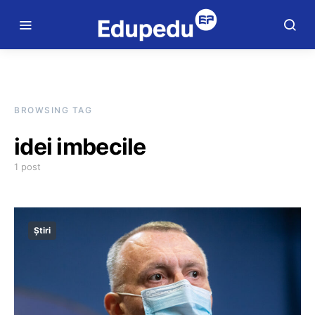
BROWSING TAG
idei imbecile
1 post
Știri