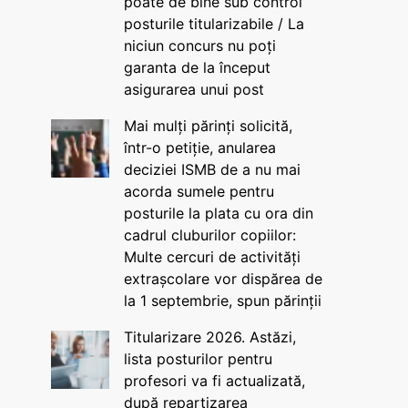
poate de bine sub control
posturile titularizabile / La
niciun concurs nu poți
garanta de la început
asigurarea unui post
Mai mulți părinți solicită,
într-o petiție, anularea
deciziei ISMB de a nu mai
acorda sumele pentru
posturile la plata cu ora din
cadrul cluburilor copiilor:
Multe cercuri de activități
extrașcolare vor dispărea de
la 1 septembrie, spun părinții
Titularizare 2026. Astăzi,
lista posturilor pentru
profesori va fi actualizată,
după repartizarea