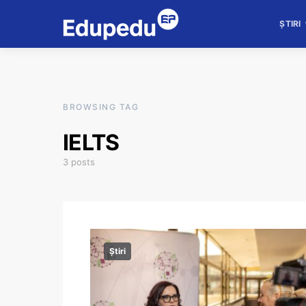
ȘTIRI
BROWSING TAG
IELTS
3 posts
Știri