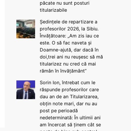
păcate nu sunt posturi
titularizabile
Ședințele de repartizare a
profesorilor 2026, la Sibiu.
Învățătoare: „Am zis iau ce
este. O să fac naveta și
Doamne-ajută, dar dacă în
doi,trei ani nu reușesc să mă
titularizez nu cred că mai
rămân în învățământ”
Sorin Ion, întrebat cum le
răspunde profesorilor care
dau an de an Titularizarea,
obțin note mari, dar nu au
post pe perioadă
nedeterminată: În ultimii ani
am încercat să ținem cât se