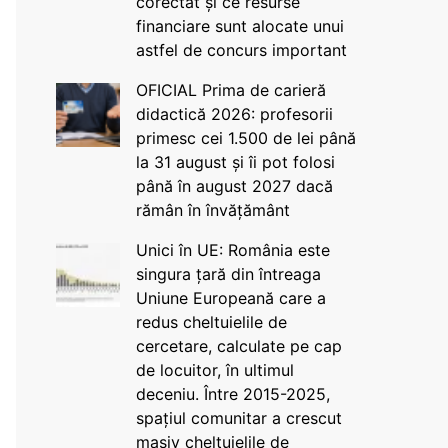
corectat și ce resurse
financiare sunt alocate unui
astfel de concurs important
OFICIAL Prima de carieră
didactică 2026: profesorii
primesc cei 1.500 de lei până
la 31 august și îi pot folosi
până în august 2027 dacă
rămân în învățământ
Unici în UE: România este
singura țară din întreaga
Uniune Europeană care a
redus cheltuielile de
cercetare, calculate pe cap
de locuitor, în ultimul
deceniu. Între 2015-2025,
spațiul comunitar a crescut
masiv cheltuielile de