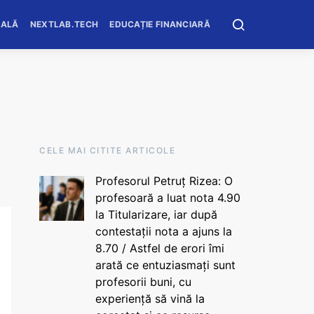
OALĂ
NEXTLAB.TECH
EDUCAȚIE FINANCIARĂ
CELE MAI CITITE ARTICOLE
Profesorul Petruț Rizea: O
profesoară a luat nota 4.90
la Titularizare, iar după
contestații nota a ajuns la
8.70 / Astfel de erori îmi
arată ce entuziasmați sunt
profesorii buni, cu
experiență să vină la