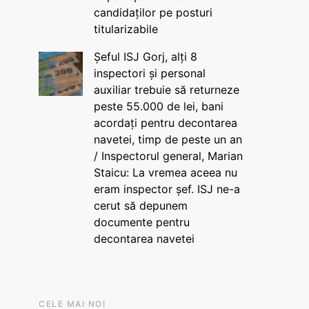
candidaților pe posturi
titularizabile
Șeful ISJ Gorj, alți 8
inspectori și personal
auxiliar trebuie să returneze
peste 55.000 de lei, bani
acordați pentru decontarea
navetei, timp de peste un an
/ Inspectorul general, Marian
Staicu: La vremea aceea nu
eram inspector șef. ISJ ne-a
cerut să depunem
documente pentru
decontarea navetei
CELE MAI NOI