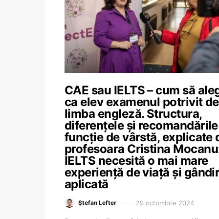
CAE sau IELTS – cum să aleg
ca elev examenul potrivit de
limba engleză. Structura,
diferențele și recomandările
funcție de vârstă, explicate 
profesoara Cristina Mocanu
IELTS necesită o mai mare
experiență de viață și gândi
aplicată
29 octombrie 2024
Ștefan Lefter