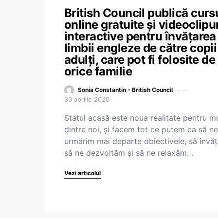
British Council publică curs
online gratuite și videoclipu
interactive pentru învățarea
limbii engleze de către copii
adulți, care pot fi folosite de
orice familie
Sonia Constantin - British Council
30 aprilie 2020
Statul acasă este noua realitate pentru mu
dintre noi, și facem tot ce putem ca să ne
urmărim mai departe obiectivele, să învă
să ne dezvoltăm și să ne relaxăm…
Vezi articolul