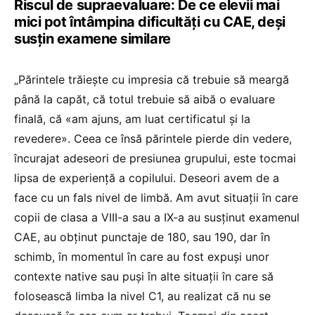
Riscul de supraevaluare: De ce elevii mai
mici pot întâmpina dificultăți cu CAE, deși
susțin examene similare
„Părintele trăiește cu impresia că trebuie să meargă
până la capăt, că totul trebuie să aibă o evaluare
finală, că «am ajuns, am luat certificatul și la
revedere». Ceea ce însă părintele pierde din vedere,
încurajat adeseori de presiunea grupului, este tocmai
lipsa de experiență a copilului. Deseori avem de a
face cu un fals nivel de limbă. Am avut situații în care
copii de clasa a VIII-a sau a IX-a au susținut examenul
CAE, au obținut punctaje de 180, sau 190, dar în
schimb, în momentul în care au fost expuși unor
contexte native sau puși în alte situații în care să
folosească limba la nivel C1, au realizat că nu se