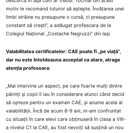
descurcă în așa cum ar trebui. Tocmai din acest
motiv le recomand tuturor să aștepte. Învățarea unei
limbi străine nu presupune o cursă, ci presupune
constant să crești”, a adăugat profesoara de la
Colegiul Național „Costache Negruzzi” din Iași.
Valabilitatea certificatelor: CAE poate fi „pe viață”,
dar nu este întotdeauna acceptat ca atare, atrage
atenția profesoara:
„Mai intervine un aspect, pe care foarte mulți dintre
părinți și copii îl iau în considerare atunci când decid
să opteze pentru un examen CAE, și anume acela al
valabilității. Încă de acum 8-9 ani, m-am confruntat
cu situații în care elevi care obținuseră în clasa a VIII-
a nivelul C1 la CAE, au fost nevoiți să susțină un nou