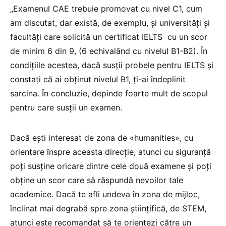
„Examenul CAE trebuie promovat cu nivel C1, cum
am discutat, dar există, de exemplu, și universități și
facultăți care solicită un certificat IELTS cu un scor
de minim 6 din 9, (6 echivalând cu nivelul B1-B2). În
condițiile acestea, dacă susții probele pentru IELTS și
constați că ai obținut nivelul B1, ți-ai îndeplinit
sarcina. În concluzie, depinde foarte mult de scopul
pentru care susții un examen.
Dacă ești interesat de zona de «humanities», cu
orientare înspre aceasta direcție, atunci cu siguranță
poți susține oricare dintre cele două examene și poți
obține un scor care să răspundă nevoilor tale
academice. Dacă te afli undeva în zona de mijloc,
înclinat mai degrabă spre zona științifică, de STEM,
atunci este recomandat să te orientezi către un