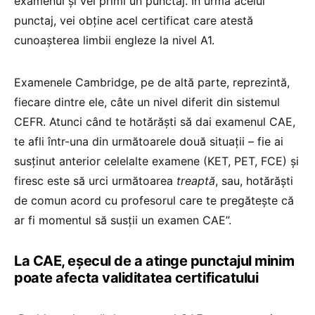
examenul și vei primi un punctaj. În urma acelui
punctaj, vei obține acel certificat care atestă
cunoașterea limbii engleze la nivel A1.
Examenele Cambridge, pe de altă parte, reprezintă,
fiecare dintre ele, câte un nivel diferit din sistemul
CEFR. Atunci când te hotărăști să dai examenul CAE,
te afli într-una din următoarele două situații – fie ai
susținut anterior celelalte examene (KET, PET, FCE) și
firesc este să urci următoarea
treaptă
, sau, hotărăști
de comun acord cu profesorul care te pregătește că
ar fi momentul să susții un examen CAE”.
La CAE, eșecul de a atinge punctajul minim
poate afecta validitatea certificatului