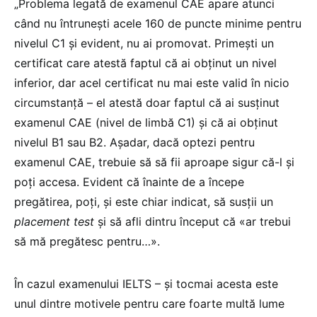
„Problema legată de examenul CAE apare atunci
când nu întrunești acele 160 de puncte minime pentru
nivelul C1 și evident, nu ai promovat. Primești un
certificat care atestă faptul că ai obținut un nivel
inferior, dar acel certificat nu mai este valid în nicio
circumstanță – el atestă doar faptul că ai susținut
examenul CAE (nivel de limbă C1) și că ai obținut
nivelul B1 sau B2. Așadar, dacă optezi pentru
examenul CAE, trebuie să să fii aproape sigur că-l și
poți accesa. Evident că înainte de a începe
pregătirea, poți, și este chiar indicat, să susții un
placement test
și să afli dintru început că «ar trebui
să mă pregătesc pentru…».
În cazul examenului IELTS – și tocmai acesta este
unul dintre motivele pentru care foarte multă lume