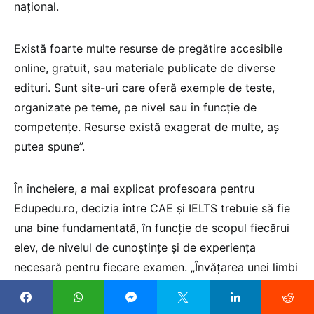
național.
Există foarte multe resurse de pregătire accesibile
online, gratuit, sau materiale publicate de diverse
edituri. Sunt site-uri care oferă exemple de teste,
organizate pe teme, pe nivel sau în funcție de
competențe. Resurse există exagerat de multe, aș
putea spune”.
În încheiere, a mai explicat profesoara pentru
Edupedu.ro, decizia între CAE și IELTS trebuie să fie
una bine fundamentată, în funcție de scopul fiecărui
elev, de nivelul de cunoștințe și de experiența
necesară pentru fiecare examen. „Învățarea unei limbi
străine nu presupune o cursă, ci presupune constant
să crești”, subliniază Cristina Mocanu. Elevii sunt