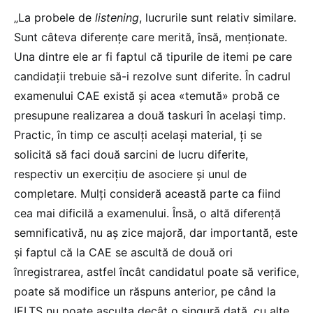
„La probele de
listening
, lucrurile sunt relativ similare.
Sunt câteva diferențe care merită, însă, menționate.
Una dintre ele ar fi faptul că tipurile de itemi pe care
candidații trebuie să-i rezolve sunt diferite. În cadrul
examenului CAE există și acea «temută» probă ce
presupune realizarea a două taskuri în același timp.
Practic, în timp ce asculți același material, ți se
solicită să faci două sarcini de lucru diferite,
respectiv un exercițiu de asociere și unul de
completare. Mulți consideră această parte ca fiind
cea mai dificilă a examenului. Însă, o altă diferență
semnificativă, nu aș zice majoră, dar importantă, este
și faptul că la CAE se ascultă de două ori
înregistrarea, astfel încât candidatul poate să verifice,
poate să modifice un răspuns anterior, pe când la
IELTS nu poate asculta decât o singură dată, cu alte