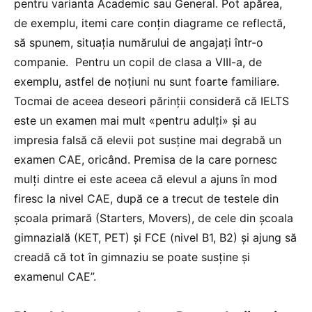
pentru varianta Academic sau General. Pot apărea,
de exemplu, itemi care conțin diagrame ce reflectă,
să spunem, situația numărului de angajați într-o
companie. Pentru un copil de clasa a VIII-a, de
exemplu, astfel de noțiuni nu sunt foarte familiare.
Tocmai de aceea deseori părinții consideră că IELTS
este un examen mai mult «pentru adulți» și au
impresia falsă că elevii pot susține mai degrabă un
examen CAE, oricând. Premisa de la care pornesc
mulți dintre ei este aceea că elevul a ajuns în mod
firesc la nivel CAE, după ce a trecut de testele din
școala primară (Starters, Movers), de cele din școala
gimnazială (KET, PET) și FCE (nivel B1, B2) și ajung să
creadă că tot în gimnaziu se poate susține și
examenul CAE”.