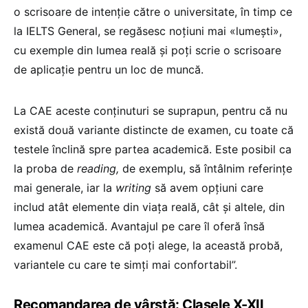
o scrisoare de intenție către o universitate, în timp ce
la IELTS General, se regăsesc noțiuni mai «lumești»,
cu exemple din lumea reală și poți scrie o scrisoare
de aplicație pentru un loc de muncă.
La CAE aceste conținuturi se suprapun, pentru că nu
există două variante distincte de examen, cu toate că
testele înclină spre partea academică. Este posibil ca
la proba de
reading,
de exemplu, să întâlnim referințe
mai generale, iar la
writing
să avem opțiuni care
includ atât elemente din viața reală, cât și altele, din
lumea academică. Avantajul pe care îl oferă însă
examenul CAE este că poți alege, la această probă,
variantele cu care te simți mai confortabil”.
Recomandarea de vârstă: Clasele X-XII