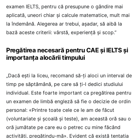
examen IELTS, pentru că presupune o gândire mai
aplicată, uneori chiar și calcule matematice, mult mai
la îndemână. Alegerea ar trebui, așadar, să aibă la
bază aceste criterii: vârstă, experiență și scop.”
Pregătirea necesară pentru CAE și IELTS și
importanța alocării timpului
„Dacă ești la liceu, recomand să-ți aloci un interval de
timp pe săptămână, pe care să ți-l dedici studiului
individual. Este foarte important ca pregătirea pentru
un examen de limbă engleză să fie o decizie de ordin
personal: «Printre toate cele ce le am de făcut
(voluntariate și școală și teste), am această oră sau o
oră jumătate pe care eu o petrec cu mine făcând
activități, pregătindu-mă». Evident că există tentația