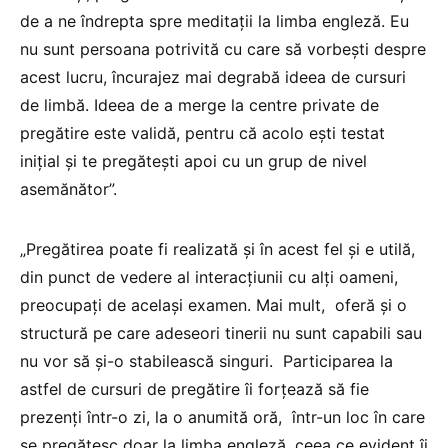
de a ne îndrepta spre meditații la limba engleză. Eu
nu sunt persoana potrivită cu care să vorbești despre
acest lucru, încurajez mai degrabă ideea de cursuri
de limbă. Ideea de a merge la centre private de
pregătire este validă, pentru că acolo ești testat
inițial și te pregătești apoi cu un grup de nivel
asemănător”.
„Pregătirea poate fi realizată și în acest fel și e utilă,
din punct de vedere al interacțiunii cu alți oameni,
preocupați de același examen. Mai mult, oferă și o
structură pe care adeseori tinerii nu sunt capabili sau
nu vor să și-o stabilească singuri. Participarea la
astfel de cursuri de pregătire îi forțează să fie
prezenți într-o zi, la o anumită oră, într-un loc în care
se pregătesc doar la limba engleză, ceea ce evident îi