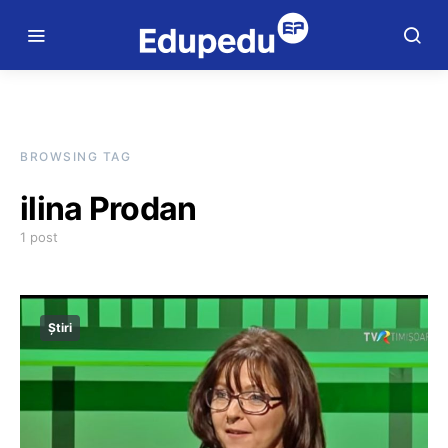
BROWSING TAG
ilina Prodan
1 post
Știri