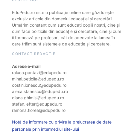
EduPedu.ro este o publicație online care găzduiește
exclusiv articole din domeniul educației și cercetării.
Urmărim constant cum sunt educați copiii noștri, cine și
cum face politicile din educație și cercetare, cine și cum
îi formează pe profesori, cât de adecvate la lumea în
care trăim sunt sistemele de educație și cercetare.
CONTACT REDACȚIE
Adrese e-mail
raluca.pantazi@edupedu.ro
mihai.peticila@edupedu.ro
costin.ionescu@edupedu.ro
alexa.stanescu@edupedu.ro
diana.ghimisi@edupedu.ro
stefan.lefter@edupedu.ro
ramona.florea@edupedu.ro
Notă de informare cu privire la prelucrarea de date
personale prin intermediul site-ului