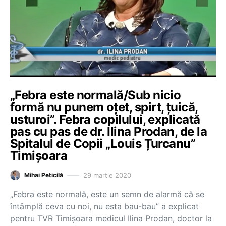
„Febra este normală/Sub nicio
formă nu punem oțet, spirt, țuică,
usturoi”. Febra copilului, explicată
pas cu pas de dr. Ilina Prodan, de la
Spitalul de Copii „Louis Țurcanu”
Timișoara
29 martie 2020
Mihai Peticilă
„Febra este normală, este un semn de alarmă că se
întâmplă ceva cu noi, nu esta bau-bau” a explicat
pentru TVR Timișoara medicul Ilina Prodan, doctor la