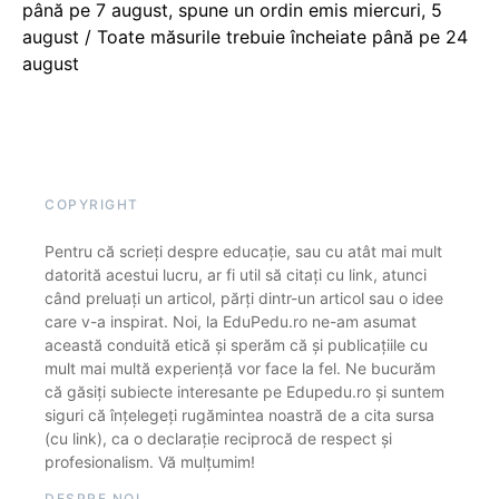
până pe 7 august, spune un ordin emis miercuri, 5
august / Toate măsurile trebuie încheiate până pe 24
august
COPYRIGHT
Pentru că scrieți despre educație, sau cu atât mai mult
datorită acestui lucru, ar fi util să citați cu link, atunci
când preluați un articol, părți dintr-un articol sau o idee
care v-a inspirat. Noi, la EduPedu.ro ne-am asumat
această conduită etică și sperăm că și publicațiile cu
mult mai multă experiență vor face la fel. Ne bucurăm
că găsiți subiecte interesante pe Edupedu.ro și suntem
siguri că înțelegeți rugămintea noastră de a cita sursa
(cu link), ca o declarație reciprocă de respect și
profesionalism. Vă mulțumim!
DESPRE NOI