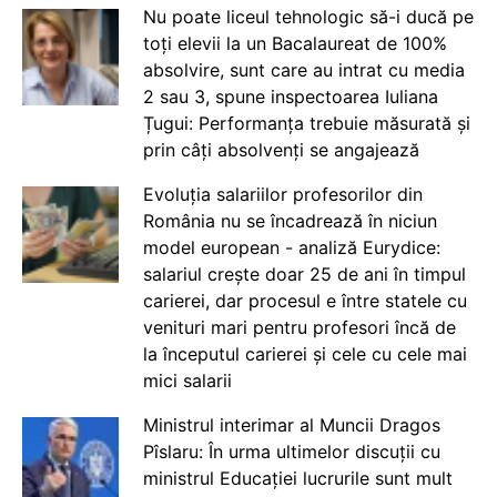
Nu poate liceul tehnologic să-i ducă pe
toți elevii la un Bacalaureat de 100%
absolvire, sunt care au intrat cu media
2 sau 3, spune inspectoarea Iuliana
Țugui: Performanța trebuie măsurată și
prin câți absolvenți se angajează
Evoluția salariilor profesorilor din
România nu se încadrează în niciun
model european - analiză Eurydice:
salariul crește doar 25 de ani în timpul
carierei, dar procesul e între statele cu
venituri mari pentru profesori încă de
la începutul carierei și cele cu cele mai
mici salarii
Ministrul interimar al Muncii Dragos
Pîslaru: În urma ultimelor discuții cu
ministrul Educației lucrurile sunt mult