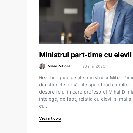
Ministrul part-time cu elevii
28 mai 2026
Mihai Peticilă
Reacțiile publice ale ministrului Mihai Dim
din ultimele două zile spun foarte multe
despre felul în care profesorul Mihai Dimi
înțelege, de fapt, relația cu elevii și mai a
cu…
Vezi articolul