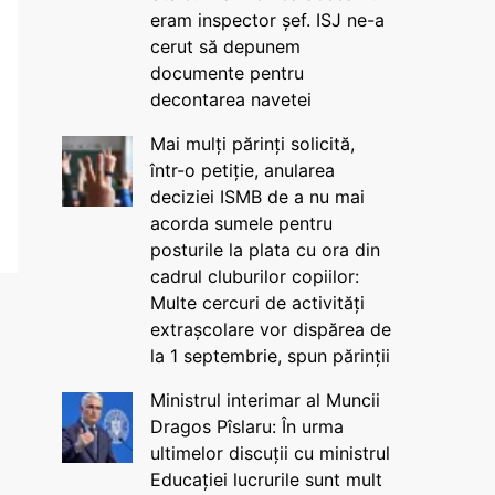
eram inspector șef. ISJ ne-a
cerut să depunem
documente pentru
decontarea navetei
Mai mulți părinți solicită,
într-o petiție, anularea
deciziei ISMB de a nu mai
acorda sumele pentru
posturile la plata cu ora din
cadrul cluburilor copiilor:
Multe cercuri de activități
extrașcolare vor dispărea de
la 1 septembrie, spun părinții
Ministrul interimar al Muncii
Dragos Pîslaru: În urma
ultimelor discuții cu ministrul
Educației lucrurile sunt mult