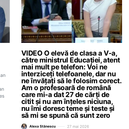
VIDEO O elevă de clasa a V-a,
către ministrul Educației, atent
mai mult pe telefon: Voi ne
interziceți telefoanele, dar nu
ian
ne învățați să le folosim corect.
Am o profesoară de română
an
care mi-a dat 27 de cărți de
les
citit și nu am înțeles niciuna,
nu îmi doresc teme și teste și
să mi se spună că sunt zero
27 mai 2026
Alexa Stănescu