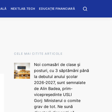
OALĂ
NEXTLAB.TECH
EDUCAȚIE FINANCIARĂ
CELE MAI CITITE ARTICOLE
Noi comasări de clase și
posturi, cu 3 săptămâni până
la debutul anului școlar
2026-2027, sunt semnalate
de Alin Badea, prim-
vicepreședinte USLI
Gorj: Ministerul o comite
grav de tot. Ne sună