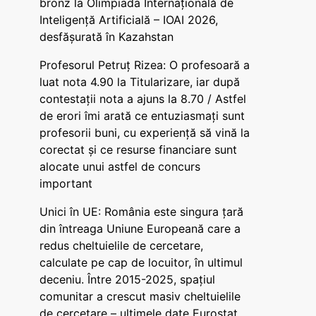
bronz la Olimpiada Internațională de
Inteligență Artificială – IOAI 2026,
desfășurată în Kazahstan
Profesorul Petruț Rizea: O profesoară a
luat nota 4.90 la Titularizare, iar după
contestații nota a ajuns la 8.70 / Astfel
de erori îmi arată ce entuziasmați sunt
profesorii buni, cu experiență să vină la
corectat și ce resurse financiare sunt
alocate unui astfel de concurs
important
Unici în UE: România este singura țară
din întreaga Uniune Europeană care a
redus cheltuielile de cercetare,
calculate pe cap de locuitor, în ultimul
deceniu. Între 2015-2025, spațiul
comunitar a crescut masiv cheltuielile
de cercetare – ultimele date Eurostat