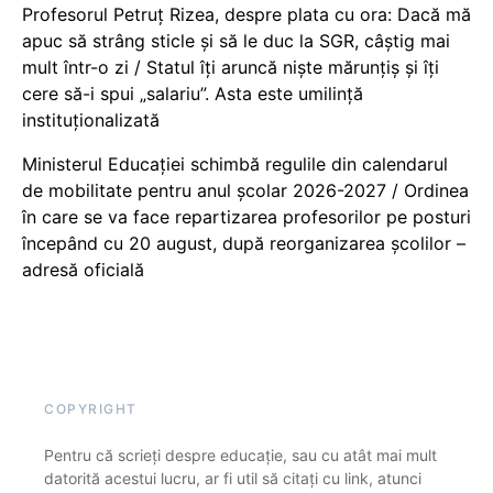
Profesorul Petruț Rizea, despre plata cu ora: Dacă mă
apuc să strâng sticle și să le duc la SGR, câștig mai
mult într-o zi / Statul îți aruncă niște mărunțiș și îți
cere să-i spui „salariu”. Asta este umilință
instituționalizată
Ministerul Educației schimbă regulile din calendarul
de mobilitate pentru anul școlar 2026-2027 / Ordinea
în care se va face repartizarea profesorilor pe posturi
începând cu 20 august, după reorganizarea școlilor –
adresă oficială
COPYRIGHT
Pentru că scrieți despre educație, sau cu atât mai mult
datorită acestui lucru, ar fi util să citați cu link, atunci