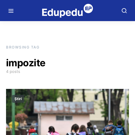
BROWSING TAG
impozite
4 posts
Știri