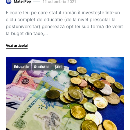
12 octombrie 2021
Matei Pop
Fiecare leu pe care statul român îl investește într-un
ciclu complet de educație (de la nivel preșcolar la
postuniversitar) generează opt lei sub formă de venit
la buget din taxe,…
Vezi articolul
Educație
Statistici
Știri