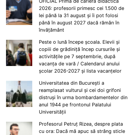
OFICIAL Prima de carieră didactică
2026: profesorii primesc cei 1.500 de
lei până la 31 august și îi pot folosi
până în august 2027 dacă rămân în
învățământ
Peste o lună începe școala. Elevii și
copiii de grădiniță încep cursurile și
activitățile pe 7 septembrie, după
vacanța de vară / Calendarul anului
școlar 2026-2027 și lista vacanțelor
Universitatea din București a
reamplasat vulturul și cei doi grifoni
distruși în urma bombardamentelor din
anul 1944 pe frontonul Palatului
Universității
Profesorul Petruț Rizea, despre plata
cu ora: Dacă mă apuc să strâng sticle