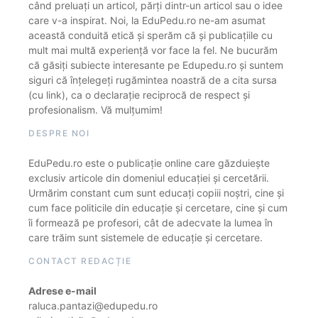
când preluați un articol, părți dintr-un articol sau o idee
care v-a inspirat. Noi, la EduPedu.ro ne-am asumat
această conduită etică și sperăm că și publicațiile cu
mult mai multă experiență vor face la fel. Ne bucurăm
că găsiți subiecte interesante pe Edupedu.ro și suntem
siguri că înțelegeți rugămintea noastră de a cita sursa
(cu link), ca o declarație reciprocă de respect și
profesionalism. Vă mulțumim!
DESPRE NOI
EduPedu.ro este o publicație online care găzduiește
exclusiv articole din domeniul educației și cercetării.
Urmărim constant cum sunt educați copiii noștri, cine și
cum face politicile din educație și cercetare, cine și cum
îi formează pe profesori, cât de adecvate la lumea în
care trăim sunt sistemele de educație și cercetare.
CONTACT REDACȚIE
Adrese e-mail
raluca.pantazi@edupedu.ro