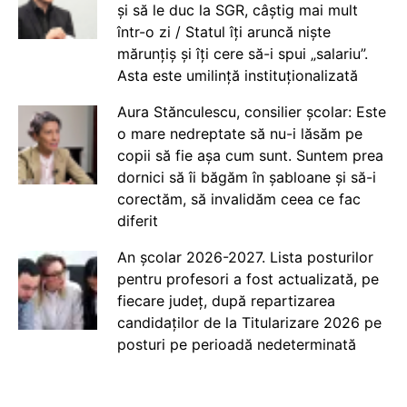
și să le duc la SGR, câștig mai mult
într-o zi / Statul îți aruncă niște
mărunțiș și îți cere să-i spui „salariu”.
Asta este umilință instituționalizată
Aura Stănculescu, consilier școlar: Este
o mare nedreptate să nu-i lăsăm pe
copii să fie așa cum sunt. Suntem prea
dornici să îi băgăm în șabloane și să-i
corectăm, să invalidăm ceea ce fac
diferit
An școlar 2026-2027. Lista posturilor
pentru profesori a fost actualizată, pe
fiecare județ, după repartizarea
candidaților de la Titularizare 2026 pe
posturi pe perioadă nedeterminată