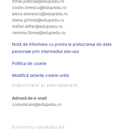
mihai.peticila@edupedu.ro
costin.ionescu@edupedu.ro
alexa.stanescu@edupedu.ro
diana.ghimisi@edupedu.ro
stefan.lefter@edupedu.ro
ramona.florea@edupedu.ro
Notă de informare cu privire la prelucrarea de date
personale prin intermediul site-ului
Politica de cookie
Modifică setarile cookie-urilor
PUBLICITATE ȘI PARTENERIATE
Adresă de e-mail
comunicare@edupedu.ro
STATISTICI EDUPEDU.RO