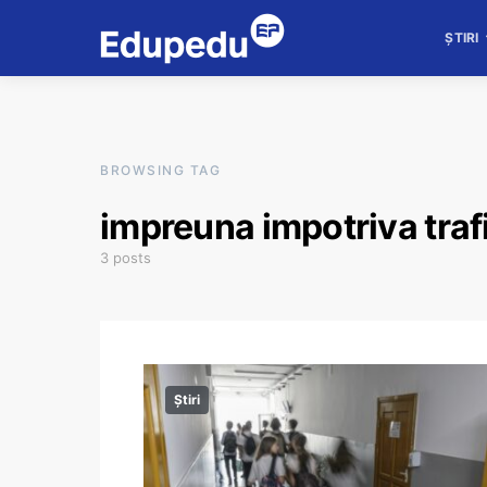
ȘTIRI
BROWSING TAG
impreuna impotriva traf
3 posts
Știri