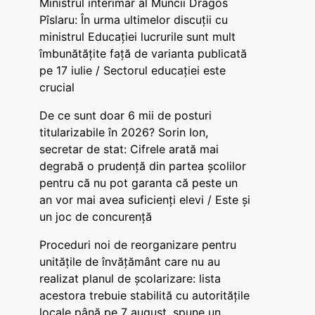
Ministrul interimar al Muncii Dragos
Pîslaru: În urma ultimelor discuții cu
ministrul Educației lucrurile sunt mult
îmbunătățite față de varianta publicată
pe 17 iulie / Sectorul educației este
crucial
De ce sunt doar 6 mii de posturi
titularizabile în 2026? Sorin Ion,
secretar de stat: Cifrele arată mai
degrabă o prudență din partea școlilor
pentru că nu pot garanta că peste un
an vor mai avea suficienți elevi / Este și
un joc de concurență
Proceduri noi de reorganizare pentru
unitățile de învățământ care nu au
realizat planul de școlarizare: lista
acestora trebuie stabilită cu autoritățile
locale până pe 7 august, spune un