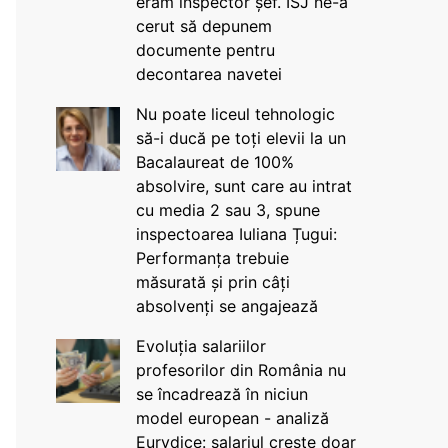
eram inspector șef. ISJ ne-a
cerut să depunem
documente pentru
decontarea navetei
Nu poate liceul tehnologic
să-i ducă pe toți elevii la un
Bacalaureat de 100%
absolvire, sunt care au intrat
cu media 2 sau 3, spune
inspectoarea Iuliana Țugui:
Performanța trebuie
măsurată și prin câți
absolvenți se angajează
Evoluția salariilor
profesorilor din România nu
se încadrează în niciun
model european - analiză
Eurydice: salariul crește doar