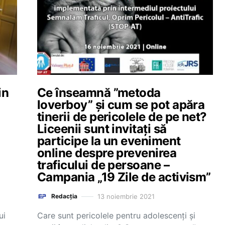
in
Ce înseamnă ”metoda
loverboy” și cum se pot apăra
tinerii de pericolele de pe net?
Liceenii sunt invitați să
participe la un eveniment
online despre prevenirea
traficului de persoane –
Campania „19 Zile de activism”
13 noiembrie 2021
Redacția
ui
Care sunt pericolele pentru adolescenți și