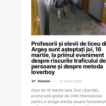
Profesorii și elevii de liceu d
Argeș sunt așteptați joi, 16
martie, la primul eveniment
despre riscurile traficului de
persoane și despre metoda
loverboy
15 martie 2023
Redacția
Data de 16 Martie este Ziua Libertății,
promovată global de CNN International
pentru a atrage atenția asupra fenomenul