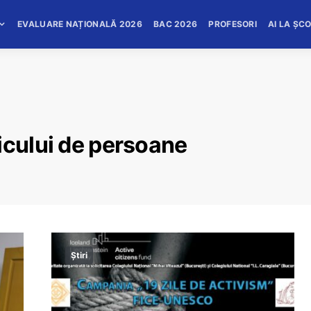
EVALUARE NAȚIONALĂ 2026
BAC 2026
PROFESORI
AI LA ȘC
icului de persoane
Știri