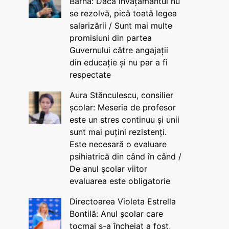
Barna: Dacă învățământul nu
se rezolvă, pică toată legea
salarizării / Sunt mai multe
promisiuni din partea
Guvernului către angajații
din educație și nu par a fi
respectate
Aura Stănculescu, consilier
școlar: Meseria de profesor
este un stres continuu și unii
sunt mai puțini rezistenți.
Este necesară o evaluare
psihiatrică din când în când /
De anul școlar viitor
evaluarea este obligatorie
Directoarea Violeta Estrella
Bontilă: Anul școlar care
tocmai s-a încheiat a fost,