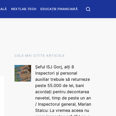
OALĂ
NEXTLAB.TECH
EDUCAȚIE FINANCIARĂ
CELE MAI CITITE ARTICOLE
Șeful ISJ Gorj, alți 8
inspectori și personal
auxiliar trebuie să returneze
peste 55.000 de lei, bani
acordați pentru decontarea
navetei, timp de peste un an
/ Inspectorul general, Marian
Staicu: La vremea aceea nu