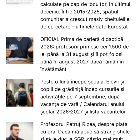
calculate pe cap de locuitor, în ultimul
deceniu. Între 2015-2025, spațiul
comunitar a crescut masiv cheltuielile
de cercetare - ultimele date Eurostat
OFICIAL Prima de carieră didactică
2026: profesorii primesc cei 1.500 de
lei până la 31 august și îi pot folosi
până în august 2027 dacă rămân în
învățământ
Peste o lună începe școala. Elevii și
copiii de grădiniță încep cursurile și
activitățile pe 7 septembrie, după
vacanța de vară / Calendarul anului
școlar 2026-2027 și lista vacanțelor
Profesorul Petruț Rizea, despre plata
cu ora: Dacă mă apuc să strâng sticle
și să le duc la SGR, câștig mai mult