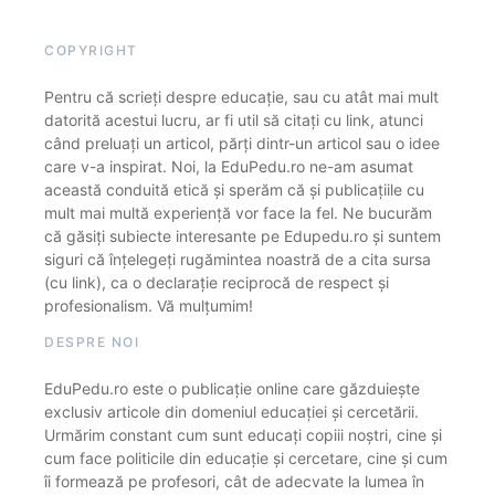
COPYRIGHT
Pentru că scrieți despre educație, sau cu atât mai mult
datorită acestui lucru, ar fi util să citați cu link, atunci
când preluați un articol, părți dintr-un articol sau o idee
care v-a inspirat. Noi, la EduPedu.ro ne-am asumat
această conduită etică și sperăm că și publicațiile cu
mult mai multă experiență vor face la fel. Ne bucurăm
că găsiți subiecte interesante pe Edupedu.ro și suntem
siguri că înțelegeți rugămintea noastră de a cita sursa
(cu link), ca o declarație reciprocă de respect și
profesionalism. Vă mulțumim!
DESPRE NOI
EduPedu.ro este o publicație online care găzduiește
exclusiv articole din domeniul educației și cercetării.
Urmărim constant cum sunt educați copiii noștri, cine și
cum face politicile din educație și cercetare, cine și cum
îi formează pe profesori, cât de adecvate la lumea în