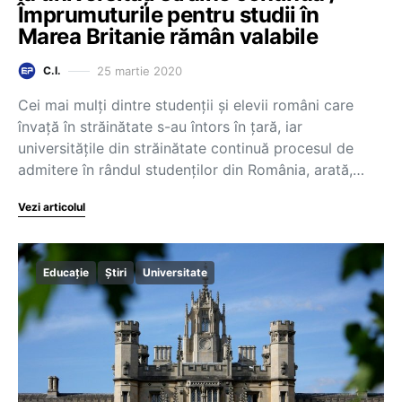
Împrumuturile pentru studii în
Marea Britanie rămân valabile
25 martie 2020
C.I.
Cei mai mulți dintre studenții și elevii români care
învață în străinătate s-au întors în țară, iar
universitățile din străinătate continuă procesul de
admitere în rândul studenților din România, arată,…
Vezi articolul
Educație
Știri
Universitate