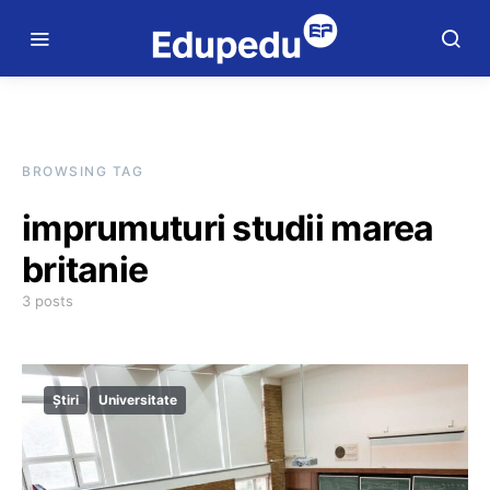
BROWSING TAG
imprumuturi studii marea
britanie
3 posts
Știri
Universitate