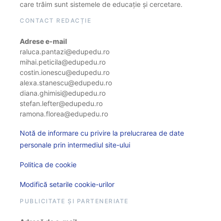
care trăim sunt sistemele de educație și cercetare.
CONTACT REDACȚIE
Adrese e-mail
raluca.pantazi@edupedu.ro
mihai.peticila@edupedu.ro
costin.ionescu@edupedu.ro
alexa.stanescu@edupedu.ro
diana.ghimisi@edupedu.ro
stefan.lefter@edupedu.ro
ramona.florea@edupedu.ro
Notă de informare cu privire la prelucrarea de date
personale prin intermediul site-ului
Politica de cookie
Modifică setarile cookie-urilor
PUBLICITATE ȘI PARTENERIATE