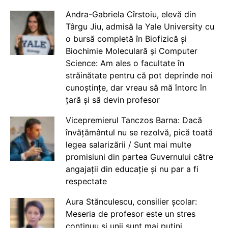
Andra-Gabriela Cîrstoiu, elevă din
Târgu Jiu, admisă la Yale University cu
o bursă completă în Biofizică și
Biochimie Moleculară și Computer
Science: Am ales o facultate în
străinătate pentru că pot deprinde noi
cunoștințe, dar vreau să mă întorc în
țară și să devin profesor
Vicepremierul Tanczos Barna: Dacă
învățământul nu se rezolvă, pică toată
legea salarizării / Sunt mai multe
promisiuni din partea Guvernului către
angajații din educație și nu par a fi
respectate
Aura Stănculescu, consilier școlar:
Meseria de profesor este un stres
continuu și unii sunt mai puțini