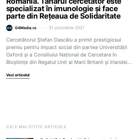
România. Tânărul cercetător este
specializat în imunologie și face
parte din Rețeaua de Solidaritate
31 octombrie 2021
G4Media.ro
Cercetătorul Ștefan Dascălu a primit prestigiosul
premiu pentru impact social din partea Universității
Oxford și a Consiliului Național de Cercetare în
Bioștiințe din Regatul Unit al Marii Britanii și Irlandei…
Vezi articolul
CELE MAI CITITE ARTICOLE