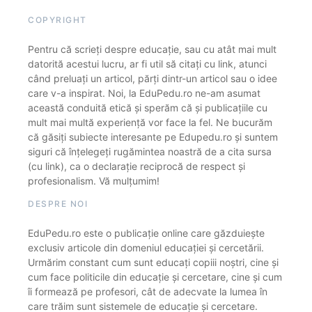
COPYRIGHT
Pentru că scrieți despre educație, sau cu atât mai mult
datorită acestui lucru, ar fi util să citați cu link, atunci
când preluați un articol, părți dintr-un articol sau o idee
care v-a inspirat. Noi, la EduPedu.ro ne-am asumat
această conduită etică și sperăm că și publicațiile cu
mult mai multă experiență vor face la fel. Ne bucurăm
că găsiți subiecte interesante pe Edupedu.ro și suntem
siguri că înțelegeți rugămintea noastră de a cita sursa
(cu link), ca o declarație reciprocă de respect și
profesionalism. Vă mulțumim!
DESPRE NOI
EduPedu.ro este o publicație online care găzduiește
exclusiv articole din domeniul educației și cercetării.
Urmărim constant cum sunt educați copiii noștri, cine și
cum face politicile din educație și cercetare, cine și cum
îi formează pe profesori, cât de adecvate la lumea în
care trăim sunt sistemele de educație și cercetare.