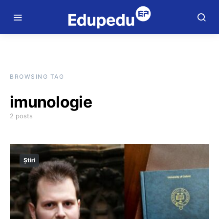
BROWSING TAG
imunologie
2 posts
Știri