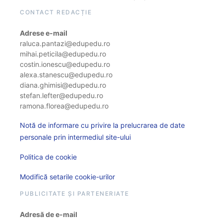
CONTACT REDACȚIE
Adrese e-mail
raluca.pantazi@edupedu.ro
mihai.peticila@edupedu.ro
costin.ionescu@edupedu.ro
alexa.stanescu@edupedu.ro
diana.ghimisi@edupedu.ro
stefan.lefter@edupedu.ro
ramona.florea@edupedu.ro
Notă de informare cu privire la prelucrarea de date
personale prin intermediul site-ului
Politica de cookie
Modifică setarile cookie-urilor
PUBLICITATE ȘI PARTENERIATE
Adresă de e-mail