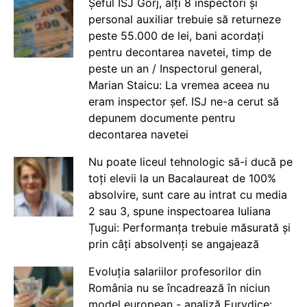
Șeful ISJ Gorj, alți 8 inspectori și
personal auxiliar trebuie să returneze
peste 55.000 de lei, bani acordați
pentru decontarea navetei, timp de
peste un an / Inspectorul general,
Marian Staicu: La vremea aceea nu
eram inspector șef. ISJ ne-a cerut să
depunem documente pentru
decontarea navetei
Nu poate liceul tehnologic să-i ducă pe
toți elevii la un Bacalaureat de 100%
absolvire, sunt care au intrat cu media
2 sau 3, spune inspectoarea Iuliana
Țugui: Performanța trebuie măsurată și
prin câți absolvenți se angajează
Evoluția salariilor profesorilor din
România nu se încadrează în niciun
model european - analiză Eurydice: