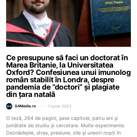
Ce presupune să faci un doctorat în
Marea Britanie, la Universitatea
Oxford? Confesiunea unui imunolog
român stabilit în Londra, despre
pandemia de ”doctori” și plagiate
din țara natală
1 iunie 2023
G4Media.ro
O teză, 264 de pagini, șase capitole, patru ani și
jumătate de studiu și cercetare. Multe experimente.
Deznădejde, stres, presiune, zile și uneori nopți în