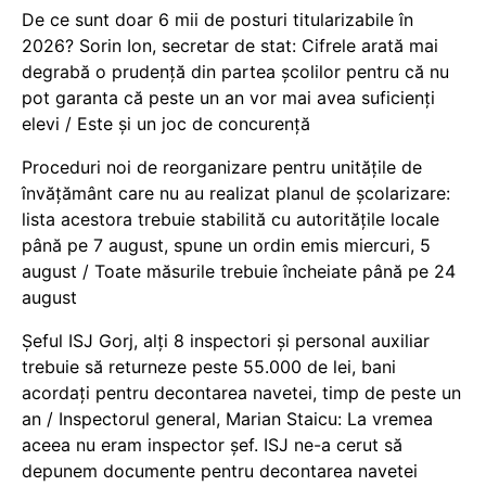
De ce sunt doar 6 mii de posturi titularizabile în
2026? Sorin Ion, secretar de stat: Cifrele arată mai
degrabă o prudență din partea școlilor pentru că nu
pot garanta că peste un an vor mai avea suficienți
elevi / Este și un joc de concurență
Proceduri noi de reorganizare pentru unitățile de
învățământ care nu au realizat planul de școlarizare:
lista acestora trebuie stabilită cu autoritățile locale
până pe 7 august, spune un ordin emis miercuri, 5
august / Toate măsurile trebuie încheiate până pe 24
august
Șeful ISJ Gorj, alți 8 inspectori și personal auxiliar
trebuie să returneze peste 55.000 de lei, bani
acordați pentru decontarea navetei, timp de peste un
an / Inspectorul general, Marian Staicu: La vremea
aceea nu eram inspector șef. ISJ ne-a cerut să
depunem documente pentru decontarea navetei