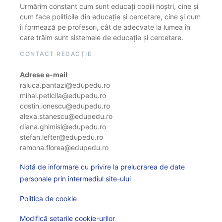
Urmărim constant cum sunt educați copiii noștri, cine și
cum face politicile din educație și cercetare, cine și cum
îi formează pe profesori, cât de adecvate la lumea în
care trăim sunt sistemele de educație și cercetare.
CONTACT REDACȚIE
Adrese e-mail
raluca.pantazi@edupedu.ro
mihai.peticila@edupedu.ro
costin.ionescu@edupedu.ro
alexa.stanescu@edupedu.ro
diana.ghimisi@edupedu.ro
stefan.lefter@edupedu.ro
ramona.florea@edupedu.ro
Notă de informare cu privire la prelucrarea de date
personale prin intermediul site-ului
Politica de cookie
Modifică setarile cookie-urilor