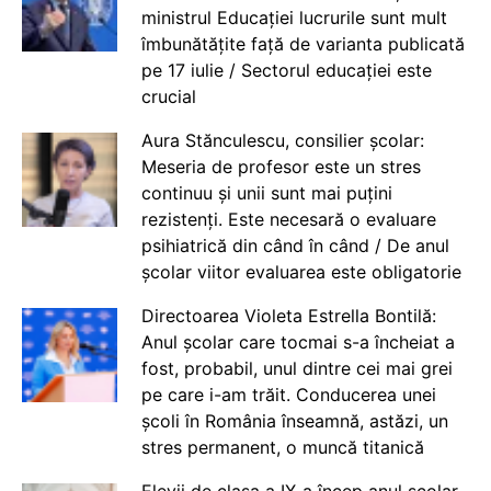
ministrul Educației lucrurile sunt mult
îmbunătățite față de varianta publicată
pe 17 iulie / Sectorul educației este
crucial
Aura Stănculescu, consilier școlar:
Meseria de profesor este un stres
continuu și unii sunt mai puțini
rezistenți. Este necesară o evaluare
psihiatrică din când în când / De anul
școlar viitor evaluarea este obligatorie
Directoarea Violeta Estrella Bontilă:
Anul școlar care tocmai s-a încheiat a
fost, probabil, unul dintre cei mai grei
pe care i-am trăit. Conducerea unei
școli în România înseamnă, astăzi, un
stres permanent, o muncă titanică
Elevii de clasa a IX-a încep anul școlar