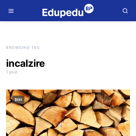
BROWSING TAG
incalzire
1 post
Știri