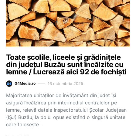
Toate școlile, liceele și grădinițele
din județul Buzău sunt încălzite cu
lemne / Lucrează aici 92 de fochiști
16 octombrie 2025
G4Media.ro
Majoritatea unităţilor de învăţământ din judeţ îşi
asigură încălzirea prin intermediul centralelor pe
lemne, relevă datele Inspectoratului Şcolar Judeţean
(IŞJ) Buzău, la polul opus existând o singură unitate
care foloseşte…