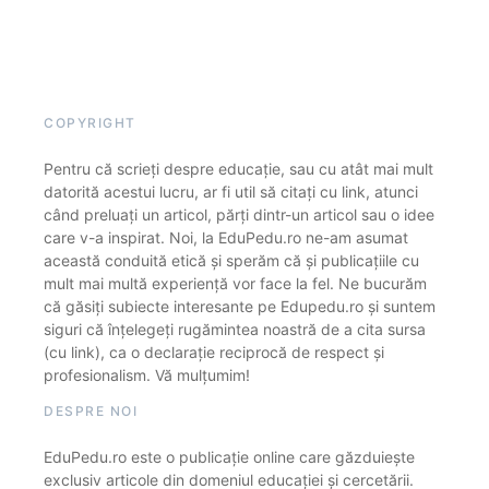
COPYRIGHT
Pentru că scrieți despre educație, sau cu atât mai mult
datorită acestui lucru, ar fi util să citați cu link, atunci
când preluați un articol, părți dintr-un articol sau o idee
care v-a inspirat. Noi, la EduPedu.ro ne-am asumat
această conduită etică și sperăm că și publicațiile cu
mult mai multă experiență vor face la fel. Ne bucurăm
că găsiți subiecte interesante pe Edupedu.ro și suntem
siguri că înțelegeți rugămintea noastră de a cita sursa
(cu link), ca o declarație reciprocă de respect și
profesionalism. Vă mulțumim!
DESPRE NOI
EduPedu.ro este o publicație online care găzduiește
exclusiv articole din domeniul educației și cercetării.