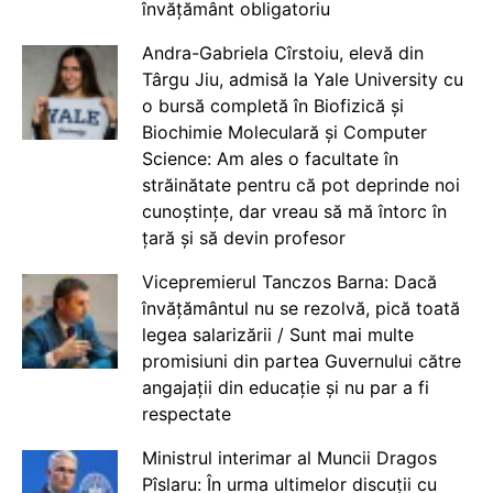
învățământ obligatoriu
Andra-Gabriela Cîrstoiu, elevă din
Târgu Jiu, admisă la Yale University cu
o bursă completă în Biofizică și
Biochimie Moleculară și Computer
Science: Am ales o facultate în
străinătate pentru că pot deprinde noi
cunoștințe, dar vreau să mă întorc în
țară și să devin profesor
Vicepremierul Tanczos Barna: Dacă
învățământul nu se rezolvă, pică toată
legea salarizării / Sunt mai multe
promisiuni din partea Guvernului către
angajații din educație și nu par a fi
respectate
Ministrul interimar al Muncii Dragos
Pîslaru: În urma ultimelor discuții cu