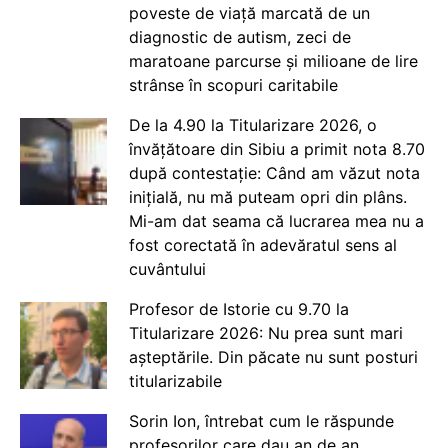
poveste de viață marcată de un
diagnostic de autism, zeci de
maratoane parcurse și milioane de lire
strânse în scopuri caritabile
De la 4.90 la Titularizare 2026, o
învățătoare din Sibiu a primit nota 8.70
după contestație: Când am văzut nota
inițială, nu mă puteam opri din plâns.
Mi-am dat seama că lucrarea mea nu a
fost corectată în adevăratul sens al
cuvântului
Profesor de Istorie cu 9.70 la
Titularizare 2026: Nu prea sunt mari
așteptările. Din păcate nu sunt posturi
titularizabile
Sorin Ion, întrebat cum le răspunde
profesorilor care dau an de an