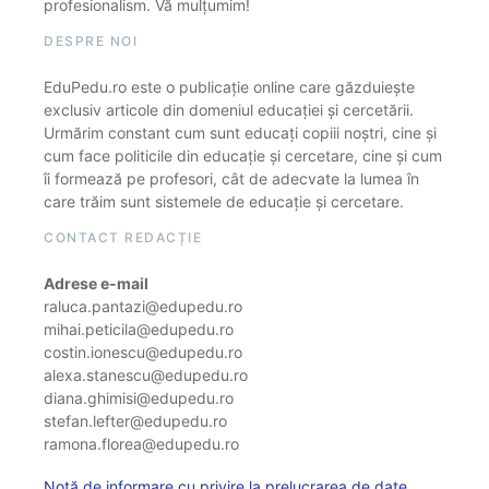
profesionalism. Vă mulțumim!
DESPRE NOI
EduPedu.ro este o publicație online care găzduiește
exclusiv articole din domeniul educației și cercetării.
Urmărim constant cum sunt educați copiii noștri, cine și
cum face politicile din educație și cercetare, cine și cum
îi formează pe profesori, cât de adecvate la lumea în
care trăim sunt sistemele de educație și cercetare.
CONTACT REDACȚIE
Adrese e-mail
raluca.pantazi@edupedu.ro
mihai.peticila@edupedu.ro
costin.ionescu@edupedu.ro
alexa.stanescu@edupedu.ro
diana.ghimisi@edupedu.ro
stefan.lefter@edupedu.ro
ramona.florea@edupedu.ro
Notă de informare cu privire la prelucrarea de date