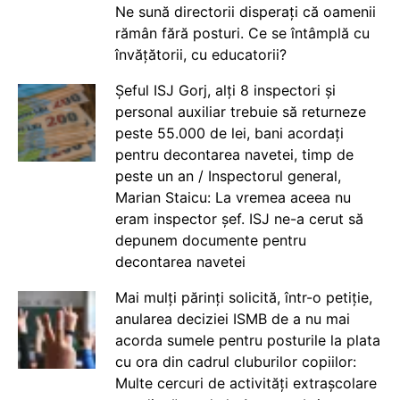
Ne sună directorii disperați că oamenii
rămân fără posturi. Ce se întâmplă cu
învățătorii, cu educatorii?
Șeful ISJ Gorj, alți 8 inspectori și
personal auxiliar trebuie să returneze
peste 55.000 de lei, bani acordați
pentru decontarea navetei, timp de
peste un an / Inspectorul general,
Marian Staicu: La vremea aceea nu
eram inspector șef. ISJ ne-a cerut să
depunem documente pentru
decontarea navetei
Mai mulți părinți solicită, într-o petiție,
anularea deciziei ISMB de a nu mai
acorda sumele pentru posturile la plata
cu ora din cadrul cluburilor copiilor:
Multe cercuri de activități extrașcolare