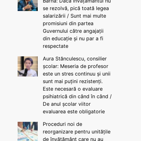
Barna: Dacă învățământul nu
se rezolvă, pică toată legea
salarizării / Sunt mai multe
promisiuni din partea
Guvernului către angajații
din educație și nu par a fi
respectate
Aura Stănculescu, consilier
școlar: Meseria de profesor
este un stres continuu și unii
sunt mai puțini rezistenți.
Este necesară o evaluare
psihiatrică din când în când /
De anul școlar viitor
evaluarea este obligatorie
Proceduri noi de
reorganizare pentru unitățile
de învățământ care nu au