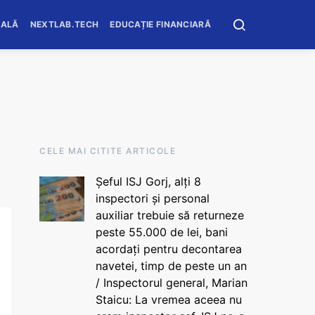
OALĂ
NEXTLAB.TECH
EDUCAȚIE FINANCIARĂ
CELE MAI CITITE ARTICOLE
Șeful ISJ Gorj, alți 8
inspectori și personal
auxiliar trebuie să returneze
peste 55.000 de lei, bani
acordați pentru decontarea
navetei, timp de peste un an
/ Inspectorul general, Marian
Staicu: La vremea aceea nu