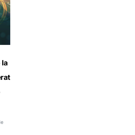
 la
erat
e
ie