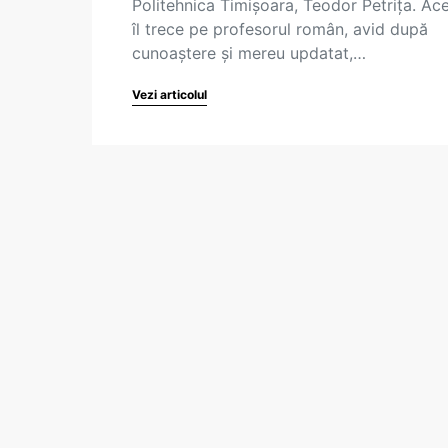
Politehnica Timișoara, Teodor Petrița. Ac
îl trece pe profesorul român, avid după
cunoaștere și mereu updatat,…
Vezi articolul