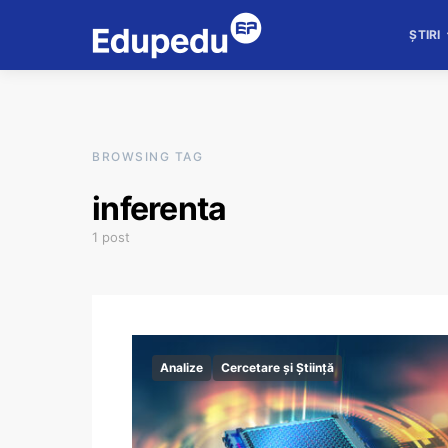
ȘTIRI
BROWSING TAG
inferenta
1 post
Analize
Cercetare și Știință