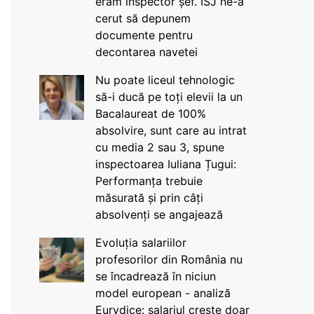
eram inspector șef. ISJ ne-a
cerut să depunem
documente pentru
decontarea navetei
Nu poate liceul tehnologic
să-i ducă pe toți elevii la un
Bacalaureat de 100%
absolvire, sunt care au intrat
cu media 2 sau 3, spune
inspectoarea Iuliana Țugui:
Performanța trebuie
măsurată și prin câți
absolvenți se angajează
Evoluția salariilor
profesorilor din România nu
se încadrează în niciun
model european - analiză
Eurydice: salariul crește doar