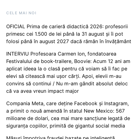
CELE MAI NOI
OFICIAL Prima de carieră didactică 2026: profesorii
primesc cei 1.500 de lei până la 31 august și îi pot
folosi până în august 2027 dacă rămân în învățământ
INTERVIU Profesoara Carmen Ion, fondatoarea
Festivalului de book-trailere, Boovie: Acum 12 ani am
aplicat ideea la o clasă pentru că voiam să îi fac pe
elevi să citească mai ușor cărți. Apoi, elevii m-au
convins să continui / Nu m-am gândit absolut deloc
că va avea vreun impact major
Compania Meta, care deține Facebook și Instagram,
a primit o nouă amendă în statul New Mexico: 567
milioane de dolari, cea mai mare sancțiune legată de
siguranța copiilor, primită de gigantul social media
Măsuri împotriva fraudei bazate pe inteligență