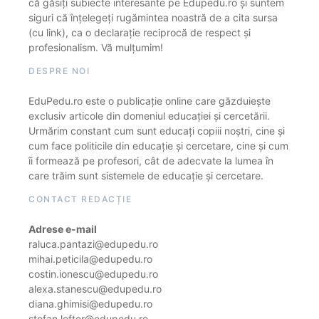
că găsiți subiecte interesante pe Edupedu.ro și suntem
siguri că înțelegeți rugămintea noastră de a cita sursa
(cu link), ca o declarație reciprocă de respect și
profesionalism. Vă mulțumim!
DESPRE NOI
EduPedu.ro este o publicație online care găzduiește
exclusiv articole din domeniul educației și cercetării.
Urmărim constant cum sunt educați copiii noștri, cine și
cum face politicile din educație și cercetare, cine și cum
îi formează pe profesori, cât de adecvate la lumea în
care trăim sunt sistemele de educație și cercetare.
CONTACT REDACȚIE
Adrese e-mail
raluca.pantazi@edupedu.ro
mihai.peticila@edupedu.ro
costin.ionescu@edupedu.ro
alexa.stanescu@edupedu.ro
diana.ghimisi@edupedu.ro
stefan.lefter@edupedu.ro