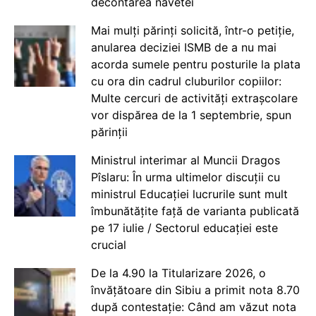
decontarea navetei
Mai mulți părinți solicită, într-o petiție,
anularea deciziei ISMB de a nu mai
acorda sumele pentru posturile la plata
cu ora din cadrul cluburilor copiilor:
Multe cercuri de activități extrașcolare
vor dispărea de la 1 septembrie, spun
părinții
Ministrul interimar al Muncii Dragos
Pîslaru: În urma ultimelor discuții cu
ministrul Educației lucrurile sunt mult
îmbunătățite față de varianta publicată
pe 17 iulie / Sectorul educației este
crucial
De la 4.90 la Titularizare 2026, o
învățătoare din Sibiu a primit nota 8.70
după contestație: Când am văzut nota