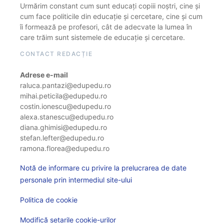
Urmărim constant cum sunt educați copiii noștri, cine și
cum face politicile din educație și cercetare, cine și cum
îi formează pe profesori, cât de adecvate la lumea în
care trăim sunt sistemele de educație și cercetare.
CONTACT REDACȚIE
Adrese e-mail
raluca.pantazi@edupedu.ro
mihai.peticila@edupedu.ro
costin.ionescu@edupedu.ro
alexa.stanescu@edupedu.ro
diana.ghimisi@edupedu.ro
stefan.lefter@edupedu.ro
ramona.florea@edupedu.ro
Notă de informare cu privire la prelucrarea de date
personale prin intermediul site-ului
Politica de cookie
Modifică setarile cookie-urilor