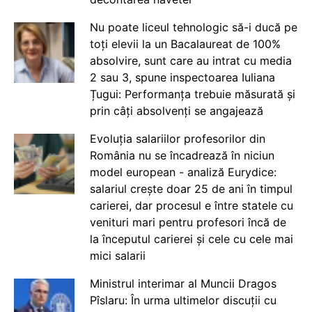
Nu poate liceul tehnologic să-i ducă pe
toți elevii la un Bacalaureat de 100%
absolvire, sunt care au intrat cu media
2 sau 3, spune inspectoarea Iuliana
Țugui: Performanța trebuie măsurată și
prin câți absolvenți se angajează
Evoluția salariilor profesorilor din
România nu se încadrează în niciun
model european - analiză Eurydice:
salariul crește doar 25 de ani în timpul
carierei, dar procesul e între statele cu
venituri mari pentru profesori încă de
la începutul carierei și cele cu cele mai
mici salarii
Ministrul interimar al Muncii Dragos
Pîslaru: În urma ultimelor discuții cu