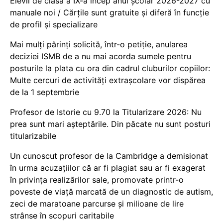
Elevii de clasa a IX-a încep anul școlar 2026-2027 cu
manuale noi / Cărțile sunt gratuite și diferă în funcție
de profil și specializare
Mai mulți părinți solicită, într-o petiție, anularea
deciziei ISMB de a nu mai acorda sumele pentru
posturile la plata cu ora din cadrul cluburilor copiilor:
Multe cercuri de activități extrașcolare vor dispărea
de la 1 septembrie
Profesor de Istorie cu 9.70 la Titularizare 2026: Nu
prea sunt mari așteptările. Din păcate nu sunt posturi
titularizabile
Un cunoscut profesor de la Cambridge a demisionat
în urma acuzațiilor că ar fi plagiat sau ar fi exagerat
în privința realizărilor sale, promovate printr-o
poveste de viață marcată de un diagnostic de autism,
zeci de maratoane parcurse și milioane de lire
strânse în scopuri caritabile