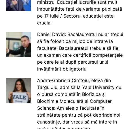
ministrul Educației lucrurile sunt mult
îmbunătățite față de varianta publicată
pe 17 iulie / Sectorul educației este
crucial
Daniel David: Bacalaureatul nu ar trebui
să fie folosit ca mijloc de intrare la
facultate. Bacalaureatul trebuie să fie
un examen care certifică competențele
pe care le ai după parcursul unui
învățământ obligatoriu
Andra-Gabriela Cîrstoiu, elevă din
Târgu Jiu, admisă la Yale University cu
o bursă completă în Biofizică și
Biochimie Moleculară și Computer
Science: Am ales o facultate în
străinătate pentru că pot deprinde noi
cunoștințe, dar vreau să mă întorc în
țară și să devin profesor