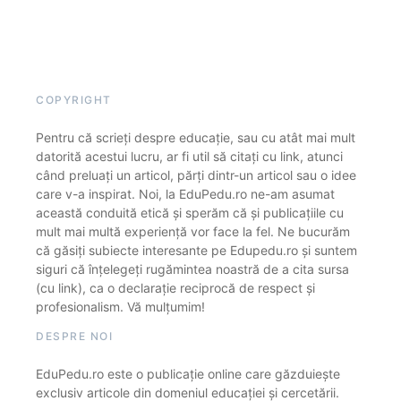
COPYRIGHT
Pentru că scrieți despre educație, sau cu atât mai mult
datorită acestui lucru, ar fi util să citați cu link, atunci
când preluați un articol, părți dintr-un articol sau o idee
care v-a inspirat. Noi, la EduPedu.ro ne-am asumat
această conduită etică și sperăm că și publicațiile cu
mult mai multă experiență vor face la fel. Ne bucurăm
că găsiți subiecte interesante pe Edupedu.ro și suntem
siguri că înțelegeți rugămintea noastră de a cita sursa
(cu link), ca o declarație reciprocă de respect și
profesionalism. Vă mulțumim!
DESPRE NOI
EduPedu.ro este o publicație online care găzduiește
exclusiv articole din domeniul educației și cercetării.