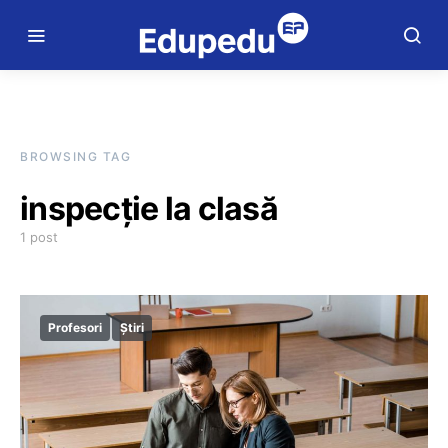
BROWSING TAG
inspecție la clasă
1 post
Profesori
Știri