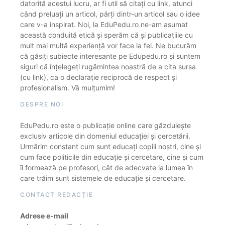
datorită acestui lucru, ar fi util să citați cu link, atunci
când preluați un articol, părți dintr-un articol sau o idee
care v-a inspirat. Noi, la EduPedu.ro ne-am asumat
această conduită etică și sperăm că și publicațiile cu
mult mai multă experiență vor face la fel. Ne bucurăm
că găsiți subiecte interesante pe Edupedu.ro și suntem
siguri că înțelegeți rugămintea noastră de a cita sursa
(cu link), ca o declarație reciprocă de respect și
profesionalism. Vă mulțumim!
DESPRE NOI
EduPedu.ro este o publicație online care găzduiește
exclusiv articole din domeniul educației și cercetării.
Urmărim constant cum sunt educați copiii noștri, cine și
cum face politicile din educație și cercetare, cine și cum
îi formează pe profesori, cât de adecvate la lumea în
care trăim sunt sistemele de educație și cercetare.
CONTACT REDACȚIE
Adrese e-mail