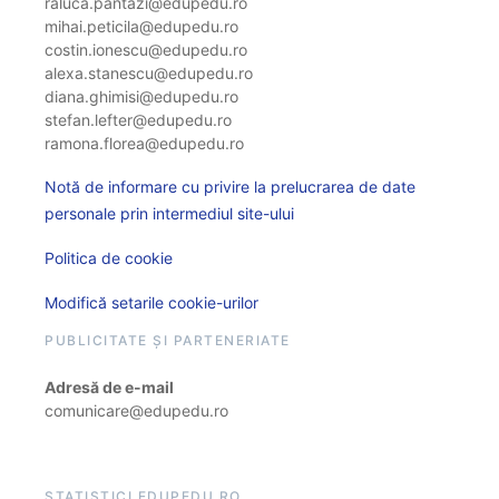
raluca.pantazi@edupedu.ro
mihai.peticila@edupedu.ro
costin.ionescu@edupedu.ro
alexa.stanescu@edupedu.ro
diana.ghimisi@edupedu.ro
stefan.lefter@edupedu.ro
ramona.florea@edupedu.ro
Notă de informare cu privire la prelucrarea de date
personale prin intermediul site-ului
Politica de cookie
Modifică setarile cookie-urilor
PUBLICITATE ȘI PARTENERIATE
Adresă de e-mail
comunicare@edupedu.ro
STATISTICI EDUPEDU.RO