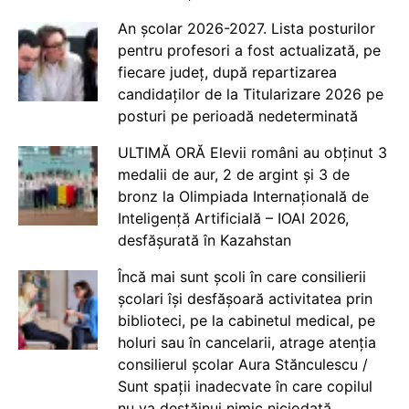
An școlar 2026-2027. Lista posturilor
pentru profesori a fost actualizată, pe
fiecare județ, după repartizarea
candidaților de la Titularizare 2026 pe
posturi pe perioadă nedeterminată
ULTIMĂ ORĂ Elevii români au obținut 3
medalii de aur, 2 de argint și 3 de
bronz la Olimpiada Internațională de
Inteligență Artificială – IOAI 2026,
desfășurată în Kazahstan
Încă mai sunt școli în care consilierii
școlari își desfășoară activitatea prin
biblioteci, pe la cabinetul medical, pe
holuri sau în cancelarii, atrage atenția
consilierul școlar Aura Stănculescu /
Sunt spații inadecvate în care copilul
nu va destăinui nimic niciodată