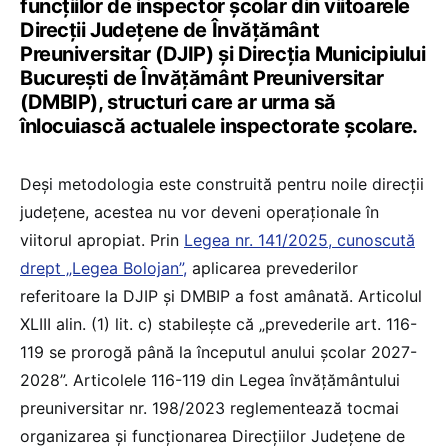
funcțiilor de inspector școlar din viitoarele
Direcții Județene de Învățământ
Preuniversitar (DJIP) și Direcția Municipiului
București de Învățământ Preuniversitar
(DMBIP), structuri care ar urma să
înlocuiască actualele inspectorate școlare.
Deși metodologia este construită pentru noile direcții
județene, acestea nu vor deveni operaționale în
viitorul apropiat. Prin
Legea nr. 141/2025, cunoscută
drept „Legea Bolojan”,
aplicarea prevederilor
referitoare la DJIP și DMBIP a fost amânată. Articolul
XLIII alin. (1) lit. c) stabilește că „prevederile art. 116-
119 se prorogă până la începutul anului școlar 2027-
2028”. Articolele 116-119 din Legea învățământului
preuniversitar nr. 198/2023 reglementează tocmai
organizarea și funcționarea Direcțiilor Județene de