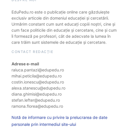
EduPedu.ro este o publicație online care găzduiește
exclusiv articole din domeniul educației și cercetării.
Urmărim constant cum sunt educați copiii noștri, cine și
cum face politicile din educație și cercetare, cine și cum
îi formează pe profesori, cât de adecvate la lumea în
care trăim sunt sistemele de educație și cercetare.
CONTACT REDACȚIE
Adrese e-mail
raluca.pantazi@edupedu.ro
mihai.peticila@edupedu.ro
costin.ionescu@edupedu.ro
alexa.stanescu@edupedu.ro
diana.ghimisi@edupedu.ro
stefan.lefter@edupedu.ro
ramona.florea@edupedu.ro
Notă de informare cu privire la prelucrarea de date
personale prin intermediul site-ului