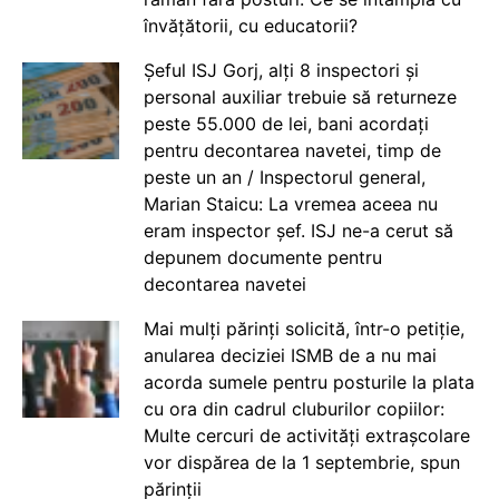
învățătorii, cu educatorii?
Șeful ISJ Gorj, alți 8 inspectori și
personal auxiliar trebuie să returneze
peste 55.000 de lei, bani acordați
pentru decontarea navetei, timp de
peste un an / Inspectorul general,
Marian Staicu: La vremea aceea nu
eram inspector șef. ISJ ne-a cerut să
depunem documente pentru
decontarea navetei
Mai mulți părinți solicită, într-o petiție,
anularea deciziei ISMB de a nu mai
acorda sumele pentru posturile la plata
cu ora din cadrul cluburilor copiilor:
Multe cercuri de activități extrașcolare
vor dispărea de la 1 septembrie, spun
părinții