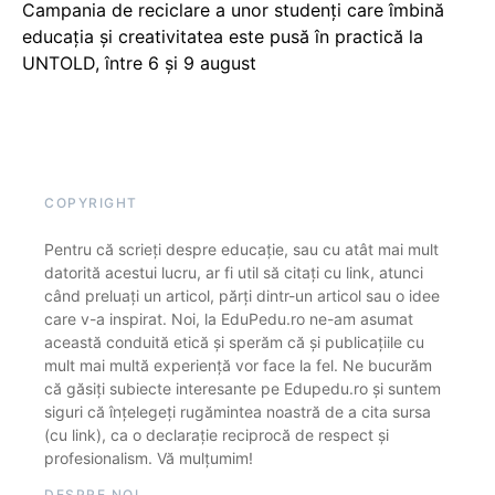
Campania de reciclare a unor studenți care îmbină
educația și creativitatea este pusă în practică la
UNTOLD, între 6 și 9 august
COPYRIGHT
Pentru că scrieți despre educație, sau cu atât mai mult
datorită acestui lucru, ar fi util să citați cu link, atunci
când preluați un articol, părți dintr-un articol sau o idee
care v-a inspirat. Noi, la EduPedu.ro ne-am asumat
această conduită etică și sperăm că și publicațiile cu
mult mai multă experiență vor face la fel. Ne bucurăm
că găsiți subiecte interesante pe Edupedu.ro și suntem
siguri că înțelegeți rugămintea noastră de a cita sursa
(cu link), ca o declarație reciprocă de respect și
profesionalism. Vă mulțumim!
DESPRE NOI