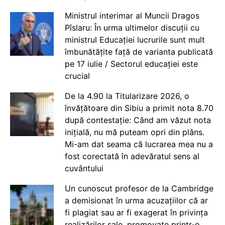
Ministrul interimar al Muncii Dragos
Pîslaru: În urma ultimelor discuții cu
ministrul Educației lucrurile sunt mult
îmbunătățite față de varianta publicată
pe 17 iulie / Sectorul educației este
crucial
De la 4.90 la Titularizare 2026, o
învățătoare din Sibiu a primit nota 8.70
după contestație: Când am văzut nota
inițială, nu mă puteam opri din plâns.
Mi-am dat seama că lucrarea mea nu a
fost corectată în adevăratul sens al
cuvântului
Un cunoscut profesor de la Cambridge
a demisionat în urma acuzațiilor că ar
fi plagiat sau ar fi exagerat în privința
realizărilor sale, promovate printr-o