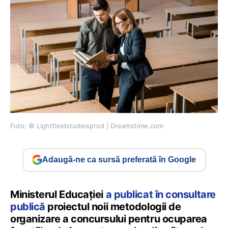
Foto: © Lightfieldstudiosprod | Dreamstime.com
Adaugă-ne ca sursă preferată în Google
Ministerul Educației
a publicat în consultare
publică
proiectul noii metodologii de
organizare a concursului pentru ocuparea