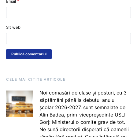
Email
*
Sit web
CELE MAI CITITE ARTICOLE
Noi comasări de clase și posturi, cu 3
săptămâni până la debutul anului
școlar 2026-2027, sunt semnalate de
Alin Badea, prim-vicepreședinte USLI
Gorj: Ministerul o comite grav de tot.
Ne sună directorii disperați că oamenii
rămân fără posturi. Ce se întâmplă cu