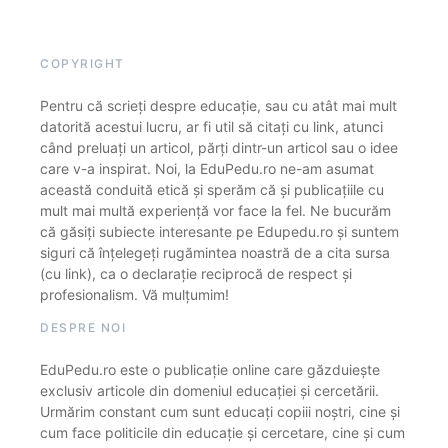
COPYRIGHT
Pentru că scrieți despre educație, sau cu atât mai mult
datorită acestui lucru, ar fi util să citați cu link, atunci
când preluați un articol, părți dintr-un articol sau o idee
care v-a inspirat. Noi, la EduPedu.ro ne-am asumat
această conduită etică și sperăm că și publicațiile cu
mult mai multă experiență vor face la fel. Ne bucurăm
că găsiți subiecte interesante pe Edupedu.ro și suntem
siguri că înțelegeți rugămintea noastră de a cita sursa
(cu link), ca o declarație reciprocă de respect și
profesionalism. Vă mulțumim!
DESPRE NOI
EduPedu.ro este o publicație online care găzduiește
exclusiv articole din domeniul educației și cercetării.
Urmărim constant cum sunt educați copiii noștri, cine și
cum face politicile din educație și cercetare, cine și cum