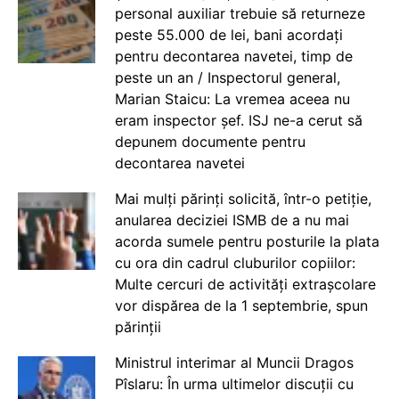
personal auxiliar trebuie să returneze
peste 55.000 de lei, bani acordați
pentru decontarea navetei, timp de
peste un an / Inspectorul general,
Marian Staicu: La vremea aceea nu
eram inspector șef. ISJ ne-a cerut să
depunem documente pentru
decontarea navetei
Mai mulți părinți solicită, într-o petiție,
anularea deciziei ISMB de a nu mai
acorda sumele pentru posturile la plata
cu ora din cadrul cluburilor copiilor:
Multe cercuri de activități extrașcolare
vor dispărea de la 1 septembrie, spun
părinții
Ministrul interimar al Muncii Dragos
Pîslaru: În urma ultimelor discuții cu