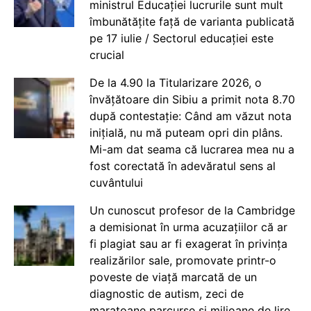
ministrul Educației lucrurile sunt mult
îmbunătățite față de varianta publicată
pe 17 iulie / Sectorul educației este
crucial
De la 4.90 la Titularizare 2026, o
învățătoare din Sibiu a primit nota 8.70
după contestație: Când am văzut nota
inițială, nu mă puteam opri din plâns.
Mi-am dat seama că lucrarea mea nu a
fost corectată în adevăratul sens al
cuvântului
Un cunoscut profesor de la Cambridge
a demisionat în urma acuzațiilor că ar
fi plagiat sau ar fi exagerat în privința
realizărilor sale, promovate printr-o
poveste de viață marcată de un
diagnostic de autism, zeci de
maratoane parcurse și milioane de lire