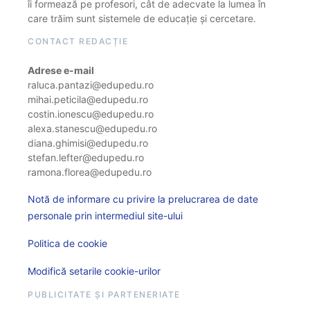
îi formează pe profesori, cât de adecvate la lumea în
care trăim sunt sistemele de educație și cercetare.
CONTACT REDACȚIE
Adrese e-mail
raluca.pantazi@edupedu.ro
mihai.peticila@edupedu.ro
costin.ionescu@edupedu.ro
alexa.stanescu@edupedu.ro
diana.ghimisi@edupedu.ro
stefan.lefter@edupedu.ro
ramona.florea@edupedu.ro
Notă de informare cu privire la prelucrarea de date
personale prin intermediul site-ului
Politica de cookie
Modifică setarile cookie-urilor
PUBLICITATE ȘI PARTENERIATE