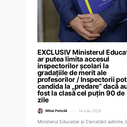
EXCLUSIV Ministerul Educaț
ar putea limita accesul
inspectorilor școlari la
gradațiile de merit ale
profesorilor / Inspectorii pot
candida la „predare” dacă a
fost la clasă cel puțin 90 de
zile
14 iulie 2026
Mihai Peticilă
Ministerul Educației și Cercetării admite, î