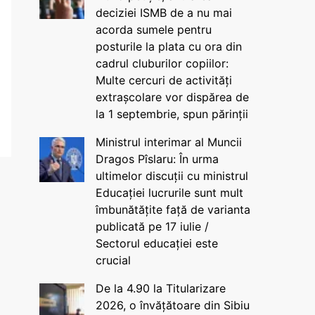
deciziei ISMB de a nu mai
acorda sumele pentru
posturile la plata cu ora din
cadrul cluburilor copiilor:
Multe cercuri de activități
extrașcolare vor dispărea de
la 1 septembrie, spun părinții
Ministrul interimar al Muncii
Dragos Pîslaru: În urma
ultimelor discuții cu ministrul
Educației lucrurile sunt mult
îmbunătățite față de varianta
publicată pe 17 iulie /
Sectorul educației este
crucial
De la 4.90 la Titularizare
2026, o învățătoare din Sibiu