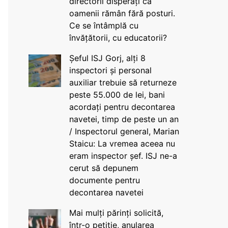
directorii disperați că
oamenii rămân fără posturi.
Ce se întâmplă cu
învățătorii, cu educatorii?
Șeful ISJ Gorj, alți 8
inspectori și personal
auxiliar trebuie să returneze
peste 55.000 de lei, bani
acordați pentru decontarea
navetei, timp de peste un an
/ Inspectorul general, Marian
Staicu: La vremea aceea nu
eram inspector șef. ISJ ne-a
cerut să depunem
documente pentru
decontarea navetei
Mai mulți părinți solicită,
într-o petiție, anularea