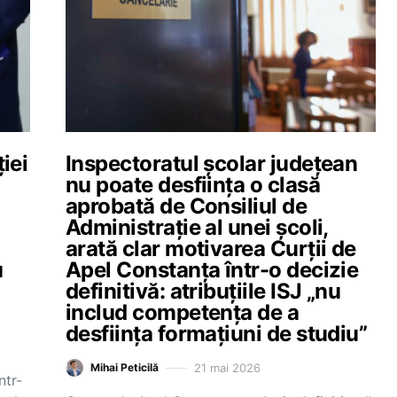
iei
Inspectoratul școlar județean
nu poate desființa o clasă
aprobată de Consiliul de
Administrație al unei școli,
arată clar motivarea Curții de
u
Apel Constanța într-o decizie
definitivă: atribuțiile ISJ „nu
includ competența de a
desființa formațiuni de studiu”
21 mai 2026
Mihai Peticilă
ntr-