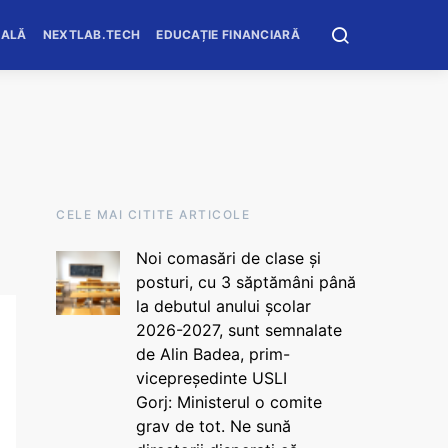
OALĂ
NEXTLAB.TECH
EDUCAȚIE FINANCIARĂ
CELE MAI CITITE ARTICOLE
Noi comasări de clase și
posturi, cu 3 săptămâni până
la debutul anului școlar
2026-2027, sunt semnalate
de Alin Badea, prim-
vicepreședinte USLI
Gorj: Ministerul o comite
grav de tot. Ne sună