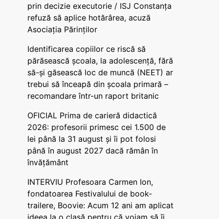
prin decizie executorie / ISJ Constanța
refuză să aplice hotărârea, acuză
Asociația Părinților
Identificarea copiilor ce riscă să
părăsească școala, la adolescență, fără
să-și găsească loc de muncă (NEET) ar
trebui să înceapă din școala primară –
recomandare într-un raport britanic
OFICIAL Prima de carieră didactică
2026: profesorii primesc cei 1.500 de
lei până la 31 august și îi pot folosi
până în august 2027 dacă rămân în
învățământ
INTERVIU Profesoara Carmen Ion,
fondatoarea Festivalului de book-
trailere, Boovie: Acum 12 ani am aplicat
ideea la o clasă pentru că voiam să îi