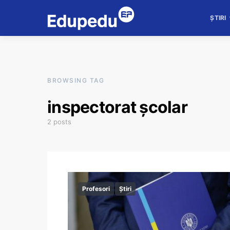
ȘTIRI
BROWSING TAG
inspectorat școlar
2 posts
Profesori
Știri