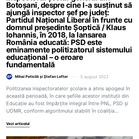
Botoșani, despre cine l-a susținut să
ajungă inspector șef pe județ:
Partidul Național Liberal în frunte cu
domnul președinte Șoptică / Klaus
Iohannis, în 2018, la lansarea
România educată: PSD este
eminamente politizatorul sistemului
educațional – o eroare
fundamentală
5 august 2022
Mihai Peticilă și Ștefan Lefter
Politizarea inspectoratelor școlare a atins apogeul în
această perioadă, în care șefiile acestor instituții din
Educație au fost împărțite integral între PNL, PSD și
UDMR, conform algoritmului stabilit în coaliția…
Vezi articolul