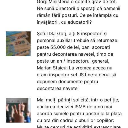
Gorj: Ministerul o comite grav de tot.
Ne sună directorii disperați că oamenii
rămân fără posturi. Ce se întâmplă cu
învățătorii, cu educatorii?
Șeful ISJ Gorj, alți 8 inspectori și
personal auxiliar trebuie să returneze
peste 55.000 de lei, bani acordați
pentru decontarea navetei, timp de
peste un an / Inspectorul general,
Marian Staicu: La vremea aceea nu
eram inspector șef. ISJ ne-a cerut să
depunem documente pentru
decontarea navetei
Mai mulți părinți solicită, într-o petiție,
anularea deciziei ISMB de a nu mai
acorda sumele pentru posturile la plata
cu ora din cadrul cluburilor copiilor:
Multe cercuri de activități extrașcolare