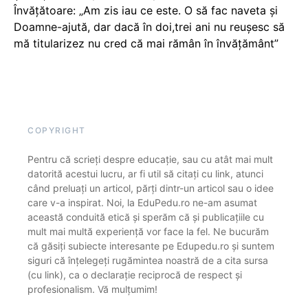
Învățătoare: „Am zis iau ce este. O să fac naveta și
Doamne-ajută, dar dacă în doi,trei ani nu reușesc să
mă titularizez nu cred că mai rămân în învățământ”
COPYRIGHT
Pentru că scrieți despre educație, sau cu atât mai mult
datorită acestui lucru, ar fi util să citați cu link, atunci
când preluați un articol, părți dintr-un articol sau o idee
care v-a inspirat. Noi, la EduPedu.ro ne-am asumat
această conduită etică și sperăm că și publicațiile cu
mult mai multă experiență vor face la fel. Ne bucurăm
că găsiți subiecte interesante pe Edupedu.ro și suntem
siguri că înțelegeți rugămintea noastră de a cita sursa
(cu link), ca o declarație reciprocă de respect și
profesionalism. Vă mulțumim!