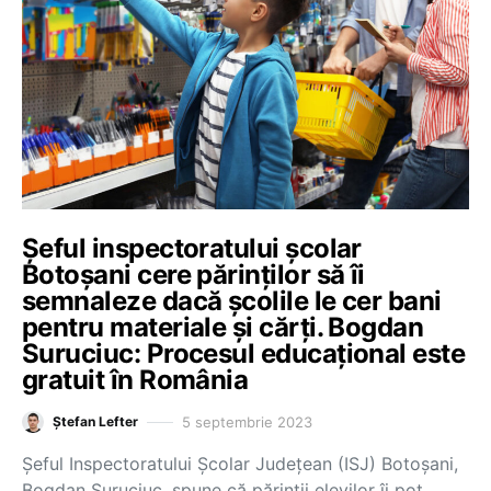
Șeful inspectoratului școlar
Botoșani cere părinților să îi
semnaleze dacă școlile le cer bani
pentru materiale și cărți. Bogdan
Suruciuc: Procesul educațional este
gratuit în România
5 septembrie 2023
Ștefan Lefter
Șeful Inspectoratului Școlar Județean (ISJ) Botoșani,
Bogdan Suruciuc, spune că părinții elevilor îi pot