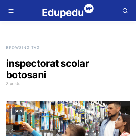
BROWSING TAG
inspectorat scolar
botosani
3 posts
Știri