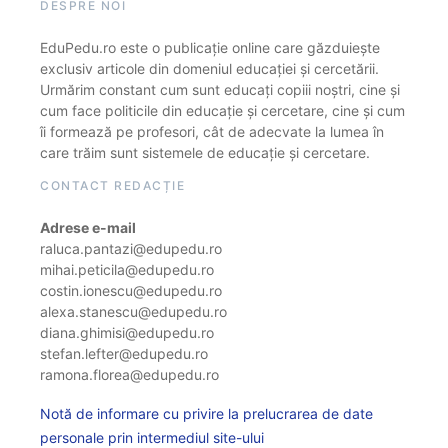
DESPRE NOI
EduPedu.ro este o publicație online care găzduiește
exclusiv articole din domeniul educației și cercetării.
Urmărim constant cum sunt educați copiii noștri, cine și
cum face politicile din educație și cercetare, cine și cum
îi formează pe profesori, cât de adecvate la lumea în
care trăim sunt sistemele de educație și cercetare.
CONTACT REDACȚIE
Adrese e-mail
raluca.pantazi@edupedu.ro
mihai.peticila@edupedu.ro
costin.ionescu@edupedu.ro
alexa.stanescu@edupedu.ro
diana.ghimisi@edupedu.ro
stefan.lefter@edupedu.ro
ramona.florea@edupedu.ro
Notă de informare cu privire la prelucrarea de date
personale prin intermediul site-ului