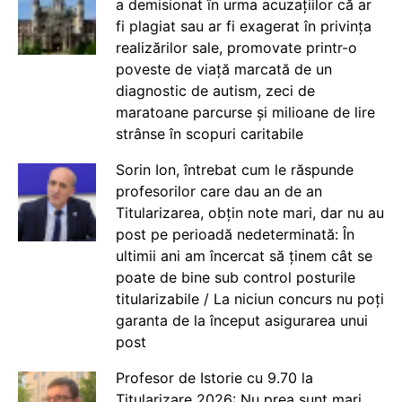
a demisionat în urma acuzațiilor că ar
fi plagiat sau ar fi exagerat în privința
realizărilor sale, promovate printr-o
poveste de viață marcată de un
diagnostic de autism, zeci de
maratoane parcurse și milioane de lire
strânse în scopuri caritabile
Sorin Ion, întrebat cum le răspunde
profesorilor care dau an de an
Titularizarea, obțin note mari, dar nu au
post pe perioadă nedeterminată: În
ultimii ani am încercat să ținem cât se
poate de bine sub control posturile
titularizabile / La niciun concurs nu poți
garanta de la început asigurarea unui
post
Profesor de Istorie cu 9.70 la
Titularizare 2026: Nu prea sunt mari