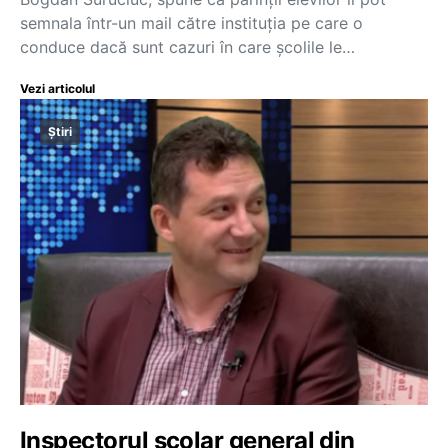
semnala într-un mail către instituția pe care o
conduce dacă sunt cazuri în care școlile le…
Vezi articolul
Știri
Inspectorul școlar general din