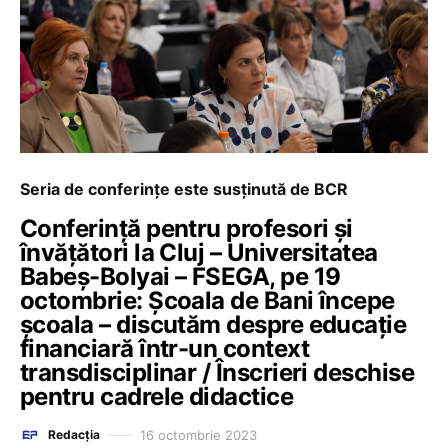
Seria de conferințe este susținută de BCR
Conferință pentru profesori și
învățători la Cluj – Universitatea
Babeș-Bolyai – FSEGA, pe 19
octombrie: Școala de Bani începe
școala – discutăm despre educație
financiară într-un context
transdisciplinar / Înscrieri deschise
pentru cadrele didactice
16 octombrie 2023
Redacția