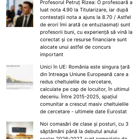
Profesorul Petruț Rizea: O profesoară a
luat nota 4.90 la Titularizare, iar după
contestații nota a ajuns la 8.70 / Astfel
de erori îmi arată ce entuziasmați sunt
profesorii buni, cu experiență să vină la
corectat și ce resurse financiare sunt
alocate unui astfel de concurs
important
Unici în UE: România este singura țară
din întreaga Uniune Europeană care a
redus cheltuielile de cercetare,
calculate pe cap de locuitor, în ultimul
deceniu. Între 2015-2025, spațiul
comunitar a crescut masiv cheltuielile
de cercetare - ultimele date Eurostat
Noi comasări de clase și posturi, cu 3
săptămâni până la debutul anului
școlar 2026-2027, sunt semnalate de