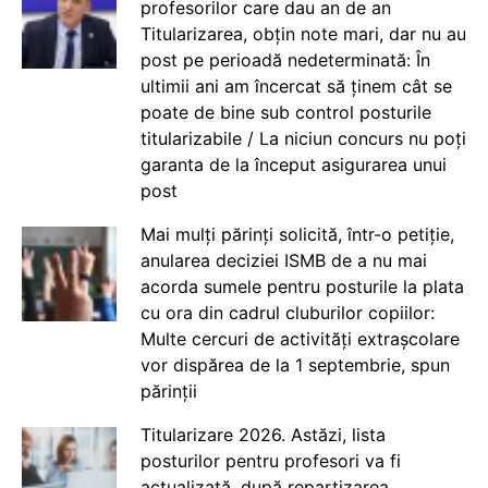
profesorilor care dau an de an
Titularizarea, obțin note mari, dar nu au
post pe perioadă nedeterminată: În
ultimii ani am încercat să ținem cât se
poate de bine sub control posturile
titularizabile / La niciun concurs nu poți
garanta de la început asigurarea unui
post
Mai mulți părinți solicită, într-o petiție,
anularea deciziei ISMB de a nu mai
acorda sumele pentru posturile la plata
cu ora din cadrul cluburilor copiilor:
Multe cercuri de activități extrașcolare
vor dispărea de la 1 septembrie, spun
părinții
Titularizare 2026. Astăzi, lista
posturilor pentru profesori va fi
actualizată, după repartizarea