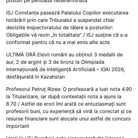
posturi pe perioadă nedeterminată
ISJ Constanța pasează Palatului Copiilor executarea
hotărârii prin care Tribunalul a suspendat chiar
deciziile Inspectoratului de tăiere a posturilor:
Obligațiile vă revin „în totalitate” / ISJ susține că s-a
conformat pentru că nu a mai emis alte acte
ULTIMĂ ORĂ Elevii români au obținut 3 medalii de
aur, 2 de argint și 3 de bronz la Olimpiada
Internațională de Inteligență Artificială – IOAI 2026,
desfășurată în Kazahstan
Profesorul Petruț Rizea: O profesoară a luat nota 4.90
la Titularizare, iar după contestații nota a ajuns la
8.70 / Astfel de erori îmi arată ce entuziasmați sunt
profesorii buni, cu experiență să vină la corectat și ce
resurse financiare sunt alocate unui astfel de concurs
important