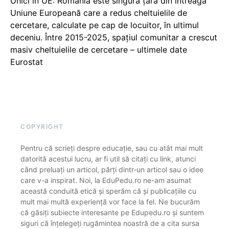
Unici în UE: România este singura țară din întreaga
Uniune Europeană care a redus cheltuielile de
cercetare, calculate pe cap de locuitor, în ultimul
deceniu. Între 2015-2025, spațiul comunitar a crescut
masiv cheltuielile de cercetare – ultimele date
Eurostat
COPYRIGHT
Pentru că scrieți despre educație, sau cu atât mai mult
datorită acestui lucru, ar fi util să citați cu link, atunci
când preluați un articol, părți dintr-un articol sau o idee
care v-a inspirat. Noi, la EduPedu.ro ne-am asumat
această conduită etică și sperăm că și publicațiile cu
mult mai multă experiență vor face la fel. Ne bucurăm
că găsiți subiecte interesante pe Edupedu.ro și suntem
siguri că înțelegeți rugămintea noastră de a cita sursa