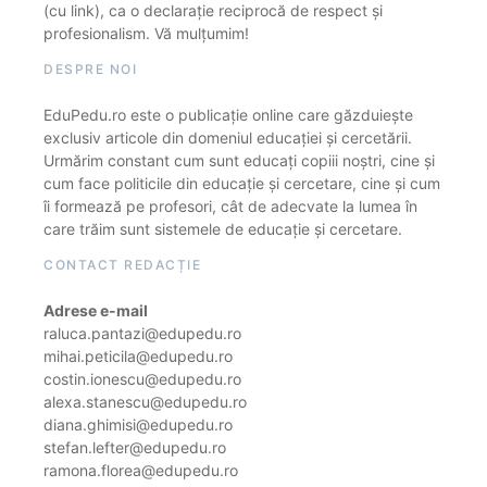
(cu link), ca o declarație reciprocă de respect și
profesionalism. Vă mulțumim!
DESPRE NOI
EduPedu.ro este o publicație online care găzduiește
exclusiv articole din domeniul educației și cercetării.
Urmărim constant cum sunt educați copiii noștri, cine și
cum face politicile din educație și cercetare, cine și cum
îi formează pe profesori, cât de adecvate la lumea în
care trăim sunt sistemele de educație și cercetare.
CONTACT REDACȚIE
Adrese e-mail
raluca.pantazi@edupedu.ro
mihai.peticila@edupedu.ro
costin.ionescu@edupedu.ro
alexa.stanescu@edupedu.ro
diana.ghimisi@edupedu.ro
stefan.lefter@edupedu.ro
ramona.florea@edupedu.ro