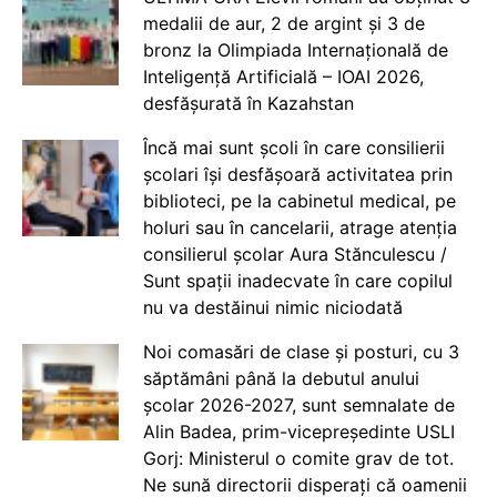
medalii de aur, 2 de argint și 3 de
bronz la Olimpiada Internațională de
Inteligență Artificială – IOAI 2026,
desfășurată în Kazahstan
Încă mai sunt școli în care consilierii
școlari își desfășoară activitatea prin
biblioteci, pe la cabinetul medical, pe
holuri sau în cancelarii, atrage atenția
consilierul școlar Aura Stănculescu /
Sunt spații inadecvate în care copilul
nu va destăinui nimic niciodată
Noi comasări de clase și posturi, cu 3
săptămâni până la debutul anului
școlar 2026-2027, sunt semnalate de
Alin Badea, prim-vicepreședinte USLI
Gorj: Ministerul o comite grav de tot.
Ne sună directorii disperați că oamenii