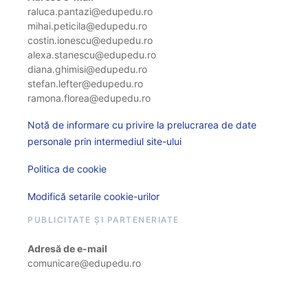
raluca.pantazi@edupedu.ro
mihai.peticila@edupedu.ro
costin.ionescu@edupedu.ro
alexa.stanescu@edupedu.ro
diana.ghimisi@edupedu.ro
stefan.lefter@edupedu.ro
ramona.florea@edupedu.ro
Notă de informare cu privire la prelucrarea de date
personale prin intermediul site-ului
Politica de cookie
Modifică setarile cookie-urilor
PUBLICITATE ȘI PARTENERIATE
Adresă de e-mail
comunicare@edupedu.ro