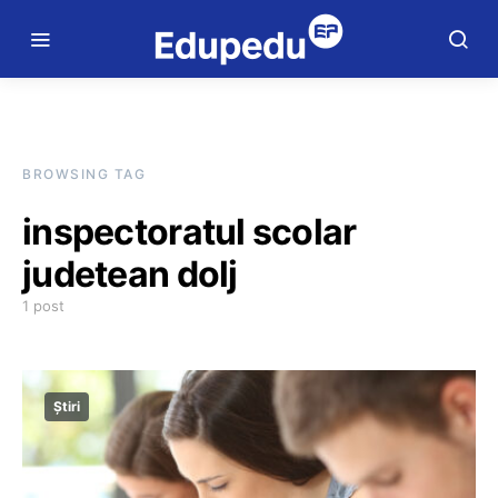
BROWSING TAG
inspectoratul scolar
judetean dolj
1 post
Știri