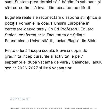
sunt. Suntem prea dornici să îi băgăm în șabloane și
să-i corectăm, să invalidăm ceea ce fac diferit
Bugetele reale ale reconectării diasporei științifice și
poziția României la coada Uniunii Europene în
cercetare-dezvoltare / Op Ed Profesorul Eduard
Stoica, conferențiar la Facultatea de Științe
Economice a Universității „Lucian Blaga” din Sibiu
Peste o lună începe școala. Elevii și copiii de
grădiniță încep cursurile și activitățile pe 7
septembrie, după vacanța de vară / Calendarul anului
școlar 2026-2027 și lista vacanțelor
COPYRIGHT
Pentru că scrieți despre educație, sau cu atât mai mult