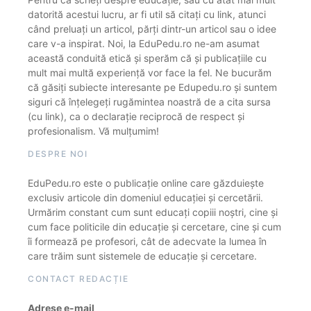
datorită acestui lucru, ar fi util să citați cu link, atunci
când preluați un articol, părți dintr-un articol sau o idee
care v-a inspirat. Noi, la EduPedu.ro ne-am asumat
această conduită etică și sperăm că și publicațiile cu
mult mai multă experiență vor face la fel. Ne bucurăm
că găsiți subiecte interesante pe Edupedu.ro și suntem
siguri că înțelegeți rugămintea noastră de a cita sursa
(cu link), ca o declarație reciprocă de respect și
profesionalism. Vă mulțumim!
DESPRE NOI
EduPedu.ro este o publicație online care găzduiește
exclusiv articole din domeniul educației și cercetării.
Urmărim constant cum sunt educați copiii noștri, cine și
cum face politicile din educație și cercetare, cine și cum
îi formează pe profesori, cât de adecvate la lumea în
care trăim sunt sistemele de educație și cercetare.
CONTACT REDACȚIE
Adrese e-mail