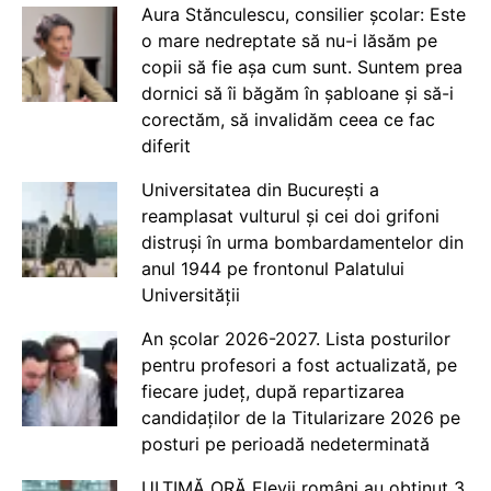
Aura Stănculescu, consilier școlar: Este
o mare nedreptate să nu-i lăsăm pe
copii să fie așa cum sunt. Suntem prea
dornici să îi băgăm în șabloane și să-i
corectăm, să invalidăm ceea ce fac
diferit
Universitatea din București a
reamplasat vulturul și cei doi grifoni
distruși în urma bombardamentelor din
anul 1944 pe frontonul Palatului
Universității
An școlar 2026-2027. Lista posturilor
pentru profesori a fost actualizată, pe
fiecare județ, după repartizarea
candidaților de la Titularizare 2026 pe
posturi pe perioadă nedeterminată
ULTIMĂ ORĂ Elevii români au obținut 3