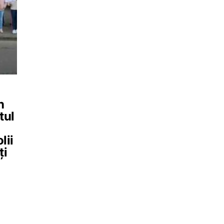
n
tul
lii
ți