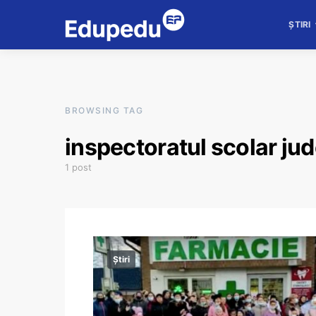
ȘTIRI
BROWSING TAG
inspectoratul scolar ju
1 post
Știri