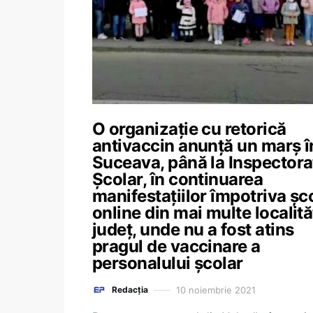
O organizație cu retorică
antivaccin anunță un marș î
Suceava, până la Inspectora
Școlar, în continuarea
manifestațiilor împotriva șco
online din mai multe localită
județ, unde nu a fost atins
pragul de vaccinare a
personalului școlar
10 noiembrie 2021
Redacția