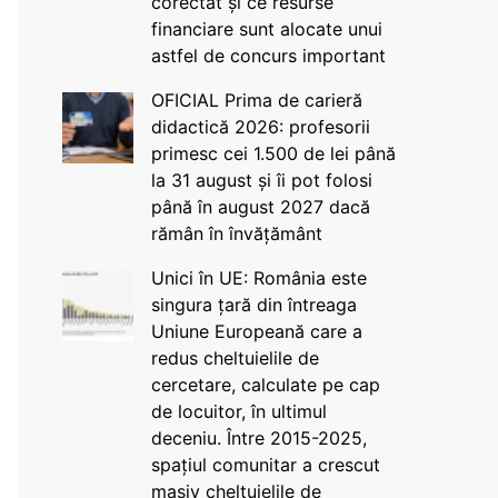
corectat și ce resurse
financiare sunt alocate unui
astfel de concurs important
OFICIAL Prima de carieră
didactică 2026: profesorii
primesc cei 1.500 de lei până
la 31 august și îi pot folosi
până în august 2027 dacă
rămân în învățământ
Unici în UE: România este
singura țară din întreaga
Uniune Europeană care a
redus cheltuielile de
cercetare, calculate pe cap
de locuitor, în ultimul
deceniu. Între 2015-2025,
spațiul comunitar a crescut
masiv cheltuielile de