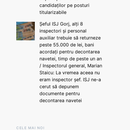
candidaților pe posturi
titularizabile
Șeful ISJ Gorj, alți 8
inspectori și personal
auxiliar trebuie să returneze
peste 55.000 de lei, bani
acordați pentru decontarea
navetei, timp de peste un an
/ Inspectorul general, Marian
Staicu: La vremea aceea nu
eram inspector șef. ISJ ne-a
cerut să depunem
documente pentru
decontarea navetei
CELE MAI NOI