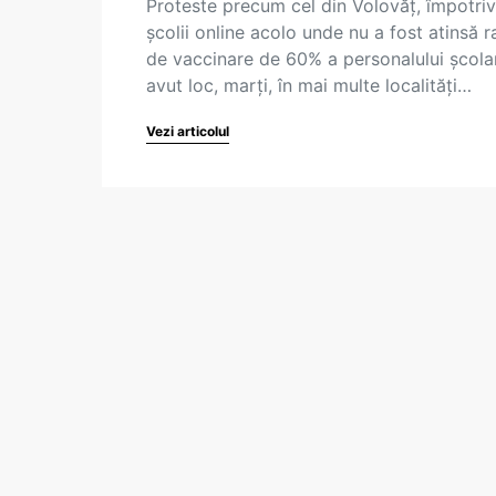
Proteste precum cel din Volovăț, împotri
școlii online acolo unde nu a fost atinsă r
de vaccinare de 60% a personalului școlar
avut loc, marți, în mai multe localități…
Vezi articolul