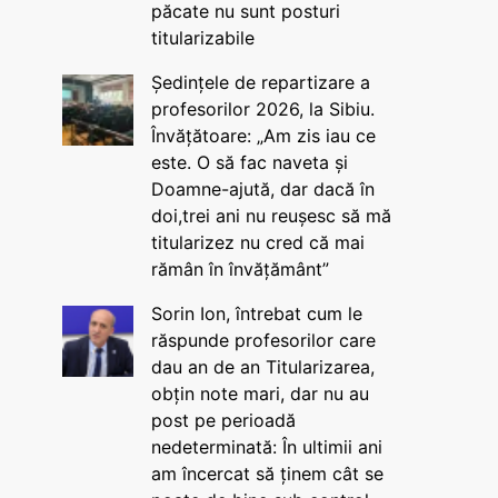
păcate nu sunt posturi
titularizabile
Ședințele de repartizare a
profesorilor 2026, la Sibiu.
Învățătoare: „Am zis iau ce
este. O să fac naveta și
Doamne-ajută, dar dacă în
doi,trei ani nu reușesc să mă
titularizez nu cred că mai
rămân în învățământ”
Sorin Ion, întrebat cum le
răspunde profesorilor care
dau an de an Titularizarea,
obțin note mari, dar nu au
post pe perioadă
nedeterminată: În ultimii ani
am încercat să ținem cât se