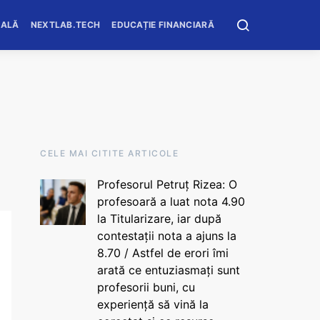
OALĂ
NEXTLAB.TECH
EDUCAȚIE FINANCIARĂ
CELE MAI CITITE ARTICOLE
Profesorul Petruț Rizea: O
profesoară a luat nota 4.90
la Titularizare, iar după
contestații nota a ajuns la
8.70 / Astfel de erori îmi
arată ce entuziasmați sunt
profesorii buni, cu
experiență să vină la