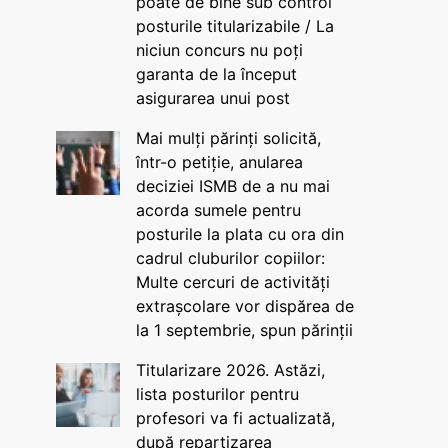
poate de bine sub control
posturile titularizabile / La
niciun concurs nu poți
garanta de la început
asigurarea unui post
Mai mulți părinți solicită,
într-o petiție, anularea
deciziei ISMB de a nu mai
acorda sumele pentru
posturile la plata cu ora din
cadrul cluburilor copiilor:
Multe cercuri de activități
extrașcolare vor dispărea de
la 1 septembrie, spun părinții
Titularizare 2026. Astăzi,
lista posturilor pentru
profesori va fi actualizată,
după repartizarea