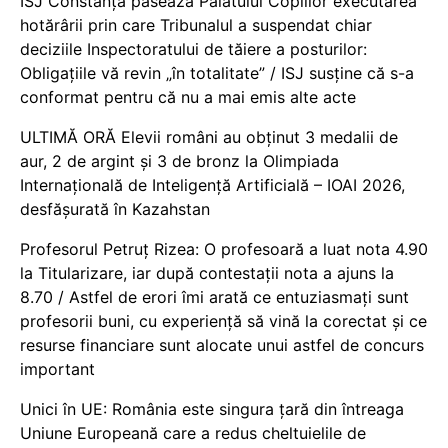
ISJ Constanța pasează Palatului Copiilor executarea
hotărârii prin care Tribunalul a suspendat chiar
deciziile Inspectoratului de tăiere a posturilor:
Obligațiile vă revin „în totalitate” / ISJ susține că s-a
conformat pentru că nu a mai emis alte acte
ULTIMĂ ORĂ Elevii români au obținut 3 medalii de
aur, 2 de argint și 3 de bronz la Olimpiada
Internațională de Inteligență Artificială – IOAI 2026,
desfășurată în Kazahstan
Profesorul Petruț Rizea: O profesoară a luat nota 4.90
la Titularizare, iar după contestații nota a ajuns la
8.70 / Astfel de erori îmi arată ce entuziasmați sunt
profesorii buni, cu experiență să vină la corectat și ce
resurse financiare sunt alocate unui astfel de concurs
important
Unici în UE: România este singura țară din întreaga
Uniune Europeană care a redus cheltuielile de