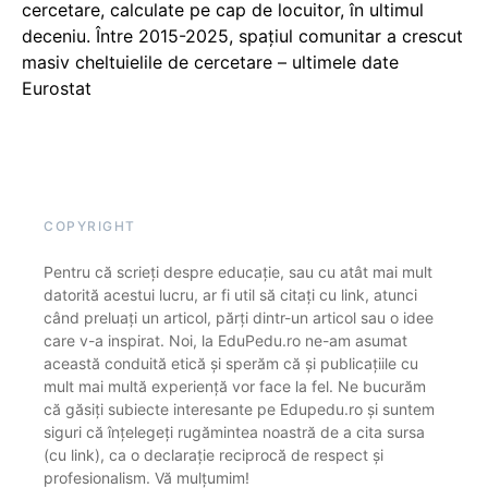
cercetare, calculate pe cap de locuitor, în ultimul
deceniu. Între 2015-2025, spațiul comunitar a crescut
masiv cheltuielile de cercetare – ultimele date
Eurostat
COPYRIGHT
Pentru că scrieți despre educație, sau cu atât mai mult
datorită acestui lucru, ar fi util să citați cu link, atunci
când preluați un articol, părți dintr-un articol sau o idee
care v-a inspirat. Noi, la EduPedu.ro ne-am asumat
această conduită etică și sperăm că și publicațiile cu
mult mai multă experiență vor face la fel. Ne bucurăm
că găsiți subiecte interesante pe Edupedu.ro și suntem
siguri că înțelegeți rugămintea noastră de a cita sursa
(cu link), ca o declarație reciprocă de respect și
profesionalism. Vă mulțumim!