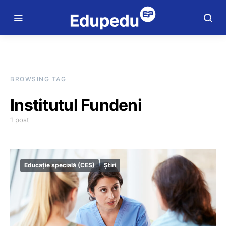
BROWSING TAG
Institutul Fundeni
1 post
Educație specială (CES)
Știri