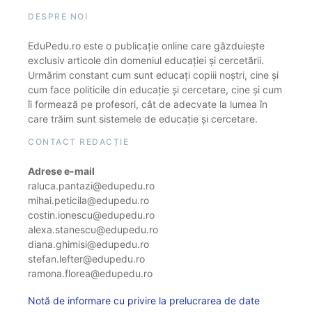
DESPRE NOI
EduPedu.ro este o publicație online care găzduiește
exclusiv articole din domeniul educației și cercetării.
Urmărim constant cum sunt educați copiii noștri, cine și
cum face politicile din educație și cercetare, cine și cum
îi formează pe profesori, cât de adecvate la lumea în
care trăim sunt sistemele de educație și cercetare.
CONTACT REDACȚIE
Adrese e-mail
raluca.pantazi@edupedu.ro
mihai.peticila@edupedu.ro
costin.ionescu@edupedu.ro
alexa.stanescu@edupedu.ro
diana.ghimisi@edupedu.ro
stefan.lefter@edupedu.ro
ramona.florea@edupedu.ro
Notă de informare cu privire la prelucrarea de date