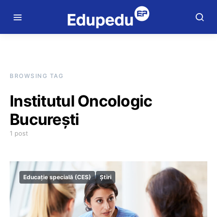
BROWSING TAG
Institutul Oncologic
București
1 post
Educație specială (CES)
Știri