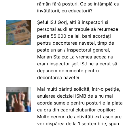
rămân fără posturi. Ce se întâmplă cu
învățătorii, cu educatorii?
Șeful ISJ Gorj, alți 8 inspectori și
personal auxiliar trebuie să returneze
peste 55.000 de lei, bani acordați
pentru decontarea navetei, timp de
peste un an / Inspectorul general,
Marian Staicu: La vremea aceea nu
eram inspector șef. ISJ ne-a cerut să
depunem documente pentru
decontarea navetei
Mai mulți părinți solicită, într-o petiție,
anularea deciziei ISMB de a nu mai
acorda sumele pentru posturile la plata
cu ora din cadrul cluburilor copiilor:
Multe cercuri de activități extrașcolare
vor dispărea de la 1 septembrie, spun