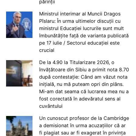
părinții
Ministrul interimar al Muncii Dragos
Pîslaru: În urma ultimelor discuții cu
ministrul Educației lucrurile sunt mult
îmbunătățite față de varianta publicată
pe 17 iulie / Sectorul educației este
crucial
De la 4.90 la Titularizare 2026, o
învățătoare din Sibiu a primit nota 8.70
după contestație: Când am văzut nota
inițială, nu mă puteam opri din plâns.
Mi-am dat seama că lucrarea mea nu a
fost corectată în adevăratul sens al
cuvântului
Un cunoscut profesor de la Cambridge
a demisionat în urma acuzațiilor că ar
fi plagiat sau ar fi exagerat în privința