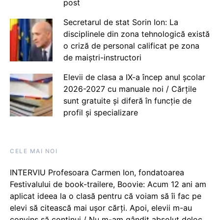
post
Secretarul de stat Sorin Ion: La
disciplinele din zona tehnologică există
o criză de personal calificat pe zona
de maiștri-instructori
Elevii de clasa a IX-a încep anul școlar
2026-2027 cu manuale noi / Cărțile
sunt gratuite și diferă în funcție de
profil și specializare
CELE MAI NOI
INTERVIU Profesoara Carmen Ion, fondatoarea
Festivalului de book-trailere, Boovie: Acum 12 ani am
aplicat ideea la o clasă pentru că voiam să îi fac pe
elevi să citească mai ușor cărți. Apoi, elevii m-au
convins să continui / Nu m-am gândit absolut deloc