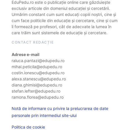
EduPedu.ro este o publicație online care găzduiește
exclusiv articole din domeniul educației și cercetării.
Urmărim constant cum sunt educați copiii noștri, cine și
cum face politicile din educație și cercetare, cine și cum
îi formează pe profesori, cât de adecvate la lumea în
care trăim sunt sistemele de educație și cercetare.
CONTACT REDACȚIE
Adrese e-mail
raluca.pantazi@edupedu.ro
mihai.peticila@edupedu.ro
costin.ionescu@edupedu.ro
alexa.stanescu@edupedu.ro
diana.ghimisi@edupedu.ro
stefan.lefter@edupedu.ro
ramona.florea@edupedu.ro
Notă de informare cu privire la prelucrarea de date
personale prin intermediul site-ului
Politica de cookie