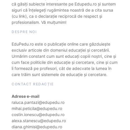
că găsiți subiecte interesante pe Edupedu.ro și suntem
siguri că înțelegeți rugămintea noastră de a cita sursa
(cu link), ca o declarație reciprocă de respect și
profesionalism. Vă mulțumim!
DESPRE NOI
EduPedu.ro este o publicație online care găzduiește
exclusiv articole din domeniul educației și cercetării.
Urmărim constant cum sunt educați copiii noștri, cine și
cum face politicile din educație și cercetare, cine și cum
îi formează pe profesori, cât de adecvate la lumea în
care trăim sunt sistemele de educație și cercetare.
CONTACT REDACȚIE
Adrese e-mail
raluca.pantazi@edupedu.ro
mihai.peticila@edupedu.ro
costin.ionescu@edupedu.ro
alexa.stanescu@edupedu.ro
diana.ghimisi@edupedu.ro