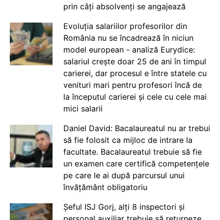
prin câți absolvenți se angajează
Evoluția salariilor profesorilor din
România nu se încadrează în niciun
model european - analiză Eurydice:
salariul crește doar 25 de ani în timpul
carierei, dar procesul e între statele cu
venituri mari pentru profesori încă de
la începutul carierei și cele cu cele mai
mici salarii
Daniel David: Bacalaureatul nu ar trebui
să fie folosit ca mijloc de intrare la
facultate. Bacalaureatul trebuie să fie
un examen care certifică competențele
pe care le ai după parcursul unui
învățământ obligatoriu
Șeful ISJ Gorj, alți 8 inspectori și
personal auxiliar trebuie să returneze