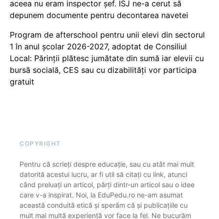
aceea nu eram inspector șef. ISJ ne-a cerut să
depunem documente pentru decontarea navetei
Program de afterschool pentru unii elevi din sectorul
1 în anul școlar 2026-2027, adoptat de Consiliul
Local: Părinții plătesc jumătate din sumă iar elevii cu
bursă socială, CES sau cu dizabilităţi vor participa
gratuit
COPYRIGHT
Pentru că scrieți despre educație, sau cu atât mai mult
datorită acestui lucru, ar fi util să citați cu link, atunci
când preluați un articol, părți dintr-un articol sau o idee
care v-a inspirat. Noi, la EduPedu.ro ne-am asumat
această conduită etică și sperăm că și publicațiile cu
mult mai multă experiență vor face la fel. Ne bucurăm