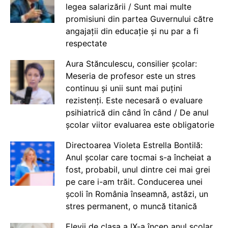
legea salarizării / Sunt mai multe
promisiuni din partea Guvernului către
angajații din educație și nu par a fi
respectate
Aura Stănculescu, consilier școlar:
Meseria de profesor este un stres
continuu și unii sunt mai puțini
rezistenți. Este necesară o evaluare
psihiatrică din când în când / De anul
școlar viitor evaluarea este obligatorie
Directoarea Violeta Estrella Bontilă:
Anul școlar care tocmai s-a încheiat a
fost, probabil, unul dintre cei mai grei
pe care i-am trăit. Conducerea unei
școli în România înseamnă, astăzi, un
stres permanent, o muncă titanică
Elevii de clasa a IX-a încep anul școlar