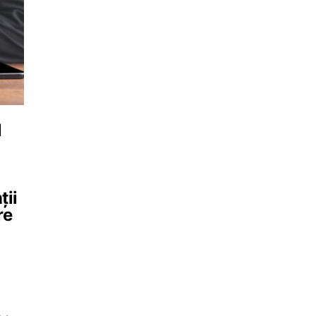
l
ții
re