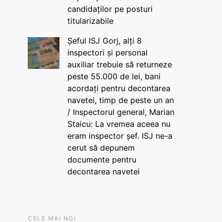
candidaților pe posturi
titularizabile
Șeful ISJ Gorj, alți 8
inspectori și personal
auxiliar trebuie să returneze
peste 55.000 de lei, bani
acordați pentru decontarea
navetei, timp de peste un an
/ Inspectorul general, Marian
Staicu: La vremea aceea nu
eram inspector șef. ISJ ne-a
cerut să depunem
documente pentru
decontarea navetei
CELE MAI NOI