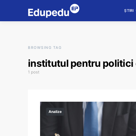
ȘTIRI
BROWSING TAG
institutul pentru politici
1 post
Analize