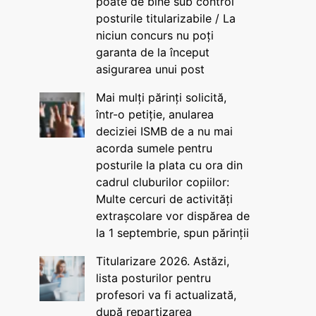
poate de bine sub control
posturile titularizabile / La
niciun concurs nu poți
garanta de la început
asigurarea unui post
Mai mulți părinți solicită,
într-o petiție, anularea
deciziei ISMB de a nu mai
acorda sumele pentru
posturile la plata cu ora din
cadrul cluburilor copiilor:
Multe cercuri de activități
extrașcolare vor dispărea de
la 1 septembrie, spun părinții
Titularizare 2026. Astăzi,
lista posturilor pentru
profesori va fi actualizată,
după repartizarea