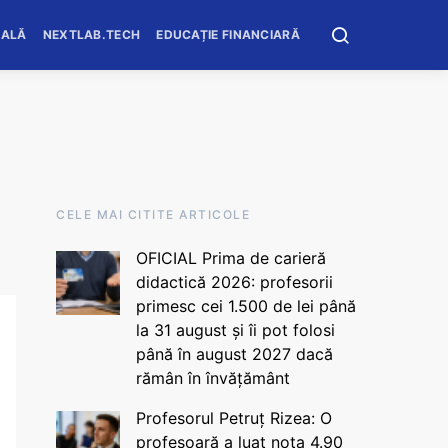
OALĂ
NEXTLAB.TECH
EDUCAȚIE FINANCIARĂ
CELE MAI CITITE ARTICOLE
OFICIAL Prima de carieră
didactică 2026: profesorii
primesc cei 1.500 de lei până
la 31 august și îi pot folosi
până în august 2027 dacă
rămân în învățământ
Profesorul Petruț Rizea: O
profesoară a luat nota 4.90