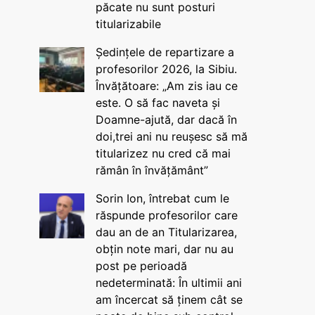
păcate nu sunt posturi
titularizabile
Ședințele de repartizare a
profesorilor 2026, la Sibiu.
Învățătoare: „Am zis iau ce
este. O să fac naveta și
Doamne-ajută, dar dacă în
doi,trei ani nu reușesc să mă
titularizez nu cred că mai
rămân în învățământ”
Sorin Ion, întrebat cum le
răspunde profesorilor care
dau an de an Titularizarea,
obțin note mari, dar nu au
post pe perioadă
nedeterminată: În ultimii ani
am încercat să ținem cât se