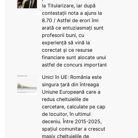
la Titularizare, iar după
contestații nota a ajuns la
8.70 / Astfel de erori îmi
arată ce entuziasmați sunt
profesorii buni, cu
experiență să vină la
corectat și ce resurse
financiare sunt alocate unui
astfel de concurs important
Unici în UE: România este
singura țară din întreaga
Uniune Europeană care a
redus cheltuielile de
cercetare, calculate pe cap
de locuitor, în ultimul
deceniu. Între 2015-2025,
spațiul comunitar a crescut
masiv cheltuielile de