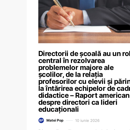
Directorii de școală au un ro
central în rezolvarea
problemelor majore ale
școlilor, de la relația
profesorilor cu elevii și părin
la întărirea echipelor de cad
didactice – Raport american
despre directori ca lideri
educaționali
10 iunie 2026
Matei Pop