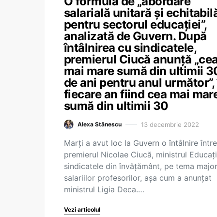
O formulă de „abordare
salarială unitară și echitabil
pentru sectorul educației”,
analizată de Guvern. După
întâlnirea cu sindicatele,
premierul Ciucă anunță „ce
mai mare sumă din ultimii 3
de ani pentru anul următor”, 
fiecare an fiind cea mai mar
sumă din ultimii 30
13 decembrie 2022
Alexa Stănescu
Marți a avut loc la Guvern o întâlnire între
premierul Nicolae Ciucă, ministrul Educați
sindicatele din învățământ, pe tema major
salariilor profesorilor, așa cum a anunțat
ministrul Ligia Deca.…
Vezi articolul