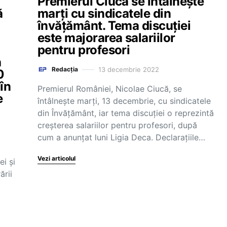
Premierul Ciucă se întâlnește
ă
marți cu sindicatele din
învățământ. Tema discuției
este majorarea salariilor
pentru profesori
a
13 decembrie 2022
Redacția
0
în
Premierul României, Nicolae Ciucă, se
e
întâlnește marți, 13 decembrie, cu sindicatele
din Învățământ, iar tema discuției o reprezintă
creșterea salariilor pentru profesori, după
cum a anunțat luni Ligia Deca. Declarațiile…
Vezi articolul
ei și
ării