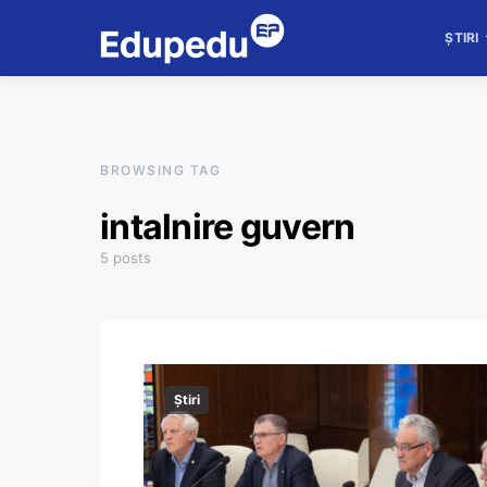
ȘTIRI
BROWSING TAG
intalnire guvern
5 posts
Știri