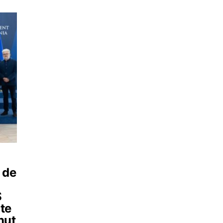
 de
S
ate
nut