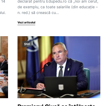
 14
declarat pentru Edupedu.ro că „noi am cerut,
de exemplu, ca toate salariile (din educație –
lui.
n. red.) să crească cu…
Vezi articolul
Știri