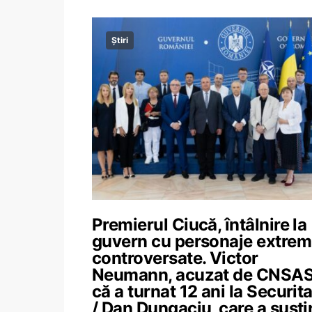
Știri
Premierul Ciucă, întâlnire la
guvern cu personaje extrem
controversate. Victor
Neumann, acuzat de CNSA
că a turnat 12 ani la Securit
/ Dan Dungaciu, care a susți