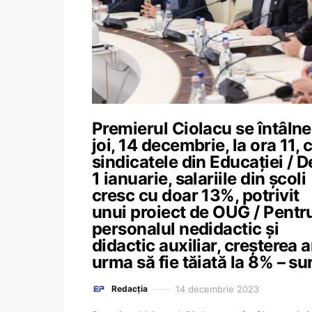
Premierul Ciolacu se întâlne
joi, 14 decembrie, la ora 11, 
sindicatele din Educației / D
1 ianuarie, salariile din școli
cresc cu doar 13%, potrivit
unui proiect de OUG / Pentr
personalul nedidactic și
didactic auxiliar, creșterea a
urma să fie tăiată la 8% – su
14 decembrie 2023
Redacția