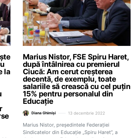
ște
Marius Nistor, FSE Spiru Haret,
cu
după întâlnirea cu premierul
e la
Ciucă: Am cerut creșterea
decentă, de exemplu, toate
salariile să crească cu cel puțin
u
15% pentru personalul din
Educație
r
13 decembrie 2022
Diana Ghimiși
rse
Marius Nistor, președintele Federației
Sindicatelor din Educație „Spiru Haret”, a