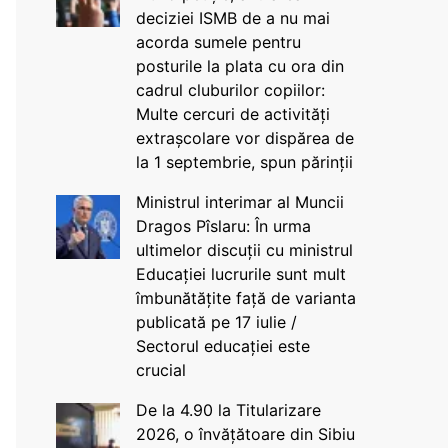
deciziei ISMB de a nu mai
acorda sumele pentru
posturile la plata cu ora din
cadrul cluburilor copiilor:
Multe cercuri de activități
extrașcolare vor dispărea de
la 1 septembrie, spun părinții
Ministrul interimar al Muncii
Dragos Pîslaru: În urma
ultimelor discuții cu ministrul
Educației lucrurile sunt mult
îmbunătățite față de varianta
publicată pe 17 iulie /
Sectorul educației este
crucial
De la 4.90 la Titularizare
2026, o învățătoare din Sibiu