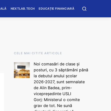
OALĂ
NEXTLAB.TECH
EDUCAȚIE FINANCIARĂ
CELE MAI CITITE ARTICOLE
Noi comasări de clase și
posturi, cu 3 săptămâni până
la debutul anului școlar
2026-2027, sunt semnalate
de Alin Badea, prim-
vicepreședinte USLI
Gorj: Ministerul o comite
grav de tot. Ne sună