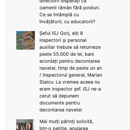
directorii disperați că
oamenii rămân fără posturi.
Ce se întâmplă cu
învățătorii, cu educatorii?
Șeful ISJ Gorj, alți 8
inspectori și personal
auxiliar trebuie să returneze
peste 55.000 de lei, bani
acordați pentru decontarea
navetei, timp de peste un an
/ Inspectorul general, Marian
Staicu: La vremea aceea nu
eram inspector șef. ISJ ne-a
cerut să depunem
documente pentru
decontarea navetei
Mai mulți părinți solicită,
într-o petiție, anularea