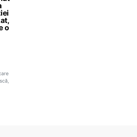
a
iei
at,
e o
care
scă,