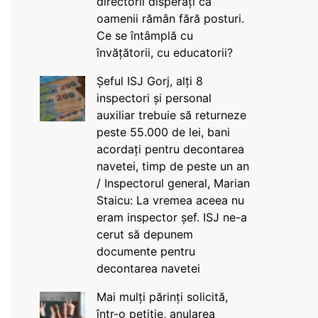
directorii disperați că
oamenii rămân fără posturi.
Ce se întâmplă cu
învățătorii, cu educatorii?
Șeful ISJ Gorj, alți 8
inspectori și personal
auxiliar trebuie să returneze
peste 55.000 de lei, bani
acordați pentru decontarea
navetei, timp de peste un an
/ Inspectorul general, Marian
Staicu: La vremea aceea nu
eram inspector șef. ISJ ne-a
cerut să depunem
documente pentru
decontarea navetei
Mai mulți părinți solicită,
într-o petiție, anularea