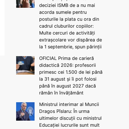
deciziei ISMB de a nu mai
acorda sumele pentru
posturile la plata cu ora din
cadrul cluburilor copiilor:
Multe cercuri de activități
extrașcolare vor dispărea de
la 1 septembrie, spun părinții
OFICIAL Prima de carieră
didactică 2026: profesorii
primesc cei 1.500 de lei până
la 31 august și îi pot folosi
până în august 2027 dacă
rămân în învățământ
Ministrul interimar al Muncii
Dragos Pîslaru: În urma
ultimelor discuții cu ministrul
Educației lucrurile sunt mult