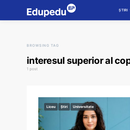
ȘTIRI
BROWSING TAG
interesul superior al cop
1 post
Liceu
Știri
Universitate