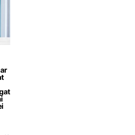
iar
at
igat
i
ei