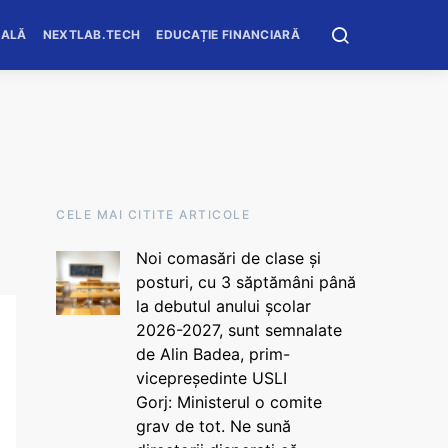
OALĂ
NEXTLAB.TECH
EDUCAȚIE FINANCIARĂ
CELE MAI CITITE ARTICOLE
Noi comasări de clase și
posturi, cu 3 săptămâni până
la debutul anului școlar
2026-2027, sunt semnalate
de Alin Badea, prim-
vicepreședinte USLI
Gorj: Ministerul o comite
grav de tot. Ne sună