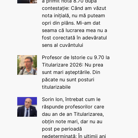
a primit nota 8.70 după
contestație: Când am văzut
nota inițială, nu mă puteam
opri din plâns. Mi-am dat
seama că lucrarea mea nu a
fost corectată în adevăratul
sens al cuvântului
Profesor de Istorie cu 9.70 la
Titularizare 2026: Nu prea
sunt mari așteptările. Din
păcate nu sunt posturi
titularizabile
Sorin Ion, întrebat cum le
răspunde profesorilor care
dau an de an Titularizarea,
obțin note mari, dar nu au
post pe perioadă
nedeterminată: În ultimii ani