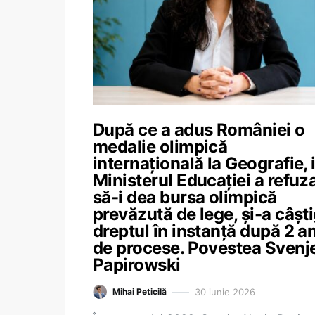
După ce a adus României o
medalie olimpică
internațională la Geografie, 
Ministerul Educației a refuz
să-i dea bursa olimpică
prevăzută de lege, și-a câșt
dreptul în instanță după 2 an
de procese. Povestea Svenj
Papirowski
30 iunie 2026
Mihai Peticilă