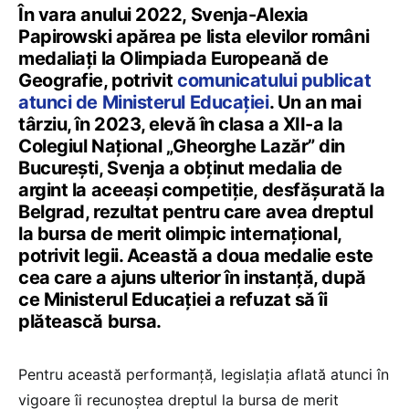
În vara anului 2022, Svenja-Alexia
Papirowski apărea pe lista elevilor români
medaliați la Olimpiada Europeană de
Geografie, potrivit
comunicatului publicat
atunci de Ministerul Educației
. Un an mai
târziu, în 2023, elevă în clasa a XII-a la
Colegiul Național „Gheorghe Lazăr” din
București, Svenja a obținut medalia de
argint la aceeași competiție, desfășurată la
Belgrad, rezultat pentru care avea dreptul
la bursa de merit olimpic internațional,
potrivit legii. Această a doua medalie este
cea care a ajuns ulterior în instanță, după
ce Ministerul Educației a refuzat să îi
plătească bursa.
Pentru această performanță, legislația aflată atunci în
vigoare îi recunoștea dreptul la bursa de merit