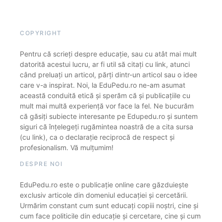
COPYRIGHT
Pentru că scrieți despre educație, sau cu atât mai mult
datorită acestui lucru, ar fi util să citați cu link, atunci
când preluați un articol, părți dintr-un articol sau o idee
care v-a inspirat. Noi, la EduPedu.ro ne-am asumat
această conduită etică și sperăm că și publicațiile cu
mult mai multă experiență vor face la fel. Ne bucurăm
că găsiți subiecte interesante pe Edupedu.ro și suntem
siguri că înțelegeți rugămintea noastră de a cita sursa
(cu link), ca o declarație reciprocă de respect și
profesionalism. Vă mulțumim!
DESPRE NOI
EduPedu.ro este o publicație online care găzduiește
exclusiv articole din domeniul educației și cercetării.
Urmărim constant cum sunt educați copiii noștri, cine și
cum face politicile din educație și cercetare, cine și cum