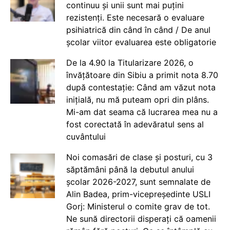
continuu și unii sunt mai puțini
rezistenți. Este necesară o evaluare
psihiatrică din când în când / De anul
școlar viitor evaluarea este obligatorie
De la 4.90 la Titularizare 2026, o
învățătoare din Sibiu a primit nota 8.70
după contestație: Când am văzut nota
inițială, nu mă puteam opri din plâns.
Mi-am dat seama că lucrarea mea nu a
fost corectată în adevăratul sens al
cuvântului
Noi comasări de clase și posturi, cu 3
săptămâni până la debutul anului
școlar 2026-2027, sunt semnalate de
Alin Badea, prim-vicepreședinte USLI
Gorj: Ministerul o comite grav de tot.
Ne sună directorii disperați că oamenii