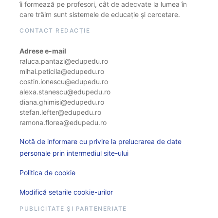
îi formează pe profesori, cât de adecvate la lumea în
care trăim sunt sistemele de educație și cercetare.
CONTACT REDACȚIE
Adrese e-mail
raluca.pantazi@edupedu.ro
mihai.peticila@edupedu.ro
costin.ionescu@edupedu.ro
alexa.stanescu@edupedu.ro
diana.ghimisi@edupedu.ro
stefan.lefter@edupedu.ro
ramona.florea@edupedu.ro
Notă de informare cu privire la prelucrarea de date
personale prin intermediul site-ului
Politica de cookie
Modifică setarile cookie-urilor
PUBLICITATE ȘI PARTENERIATE