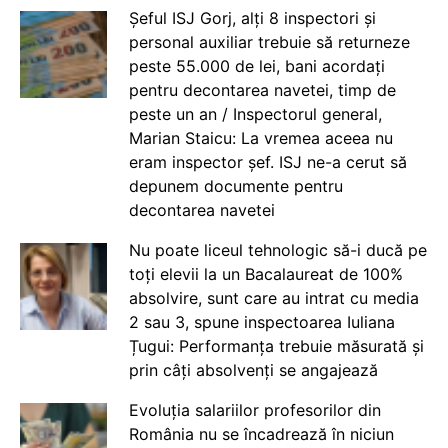
Șeful ISJ Gorj, alți 8 inspectori și
personal auxiliar trebuie să returneze
peste 55.000 de lei, bani acordați
pentru decontarea navetei, timp de
peste un an / Inspectorul general,
Marian Staicu: La vremea aceea nu
eram inspector șef. ISJ ne-a cerut să
depunem documente pentru
decontarea navetei
Nu poate liceul tehnologic să-i ducă pe
toți elevii la un Bacalaureat de 100%
absolvire, sunt care au intrat cu media
2 sau 3, spune inspectoarea Iuliana
Țugui: Performanța trebuie măsurată și
prin câți absolvenți se angajează
Evoluția salariilor profesorilor din
România nu se încadrează în niciun