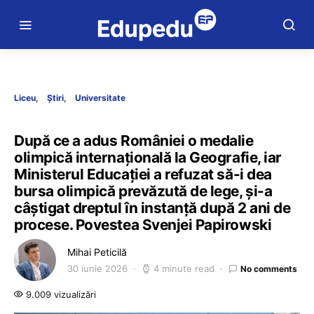
Liceu
Știri
Universitate
După ce a adus României o medalie
olimpică internațională la Geografie, iar
Ministerul Educației a refuzat să-i dea
bursa olimpică prevăzută de lege, și-a
câștigat dreptul în instanță după 2 ani de
procese. Povestea Svenjei Papirowski
Mihai Peticilă
30 iunie 2026
4 minute read
No comments
9.009 vizualizări