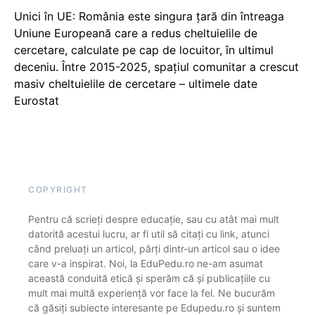
Unici în UE: România este singura țară din întreaga
Uniune Europeană care a redus cheltuielile de
cercetare, calculate pe cap de locuitor, în ultimul
deceniu. Între 2015-2025, spațiul comunitar a crescut
masiv cheltuielile de cercetare – ultimele date
Eurostat
COPYRIGHT
Pentru că scrieți despre educație, sau cu atât mai mult
datorită acestui lucru, ar fi util să citați cu link, atunci
când preluați un articol, părți dintr-un articol sau o idee
care v-a inspirat. Noi, la EduPedu.ro ne-am asumat
această conduită etică și sperăm că și publicațiile cu
mult mai multă experiență vor face la fel. Ne bucurăm
că găsiți subiecte interesante pe Edupedu.ro și suntem