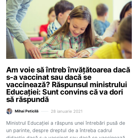
Am voie să întreb învățătoarea dacă
s-a vaccinat sau dacă se
vaccinează? Răspunsul ministrului
Educației: Sunt convins că va dori
să răspundă
28 ianuarie 2021
Mihai Peticilă
Ministrul Educației a răspuns unei întrebări pusă de
un parinte, despre dreptul de a întreba cadrul
didactic dacă s-a vaccinat sau dacă se vaccinează.