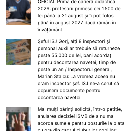
OFICIAL Prima de carieră didactică
2026: profesorii primesc cei 1.500 de
lei până la 31 august și îi pot folosi
până în august 2027 dacă rămân în
învățământ
Șeful ISJ Gorj, alți 8 inspectori și
personal auxiliar trebuie să returneze
peste 55.000 de lei, bani acordați
pentru decontarea navetei, timp de
peste un an / Inspectorul general,
Marian Staicu: La vremea aceea nu
eram inspector șef. ISJ ne-a cerut să
depunem documente pentru
decontarea navetei
Mai mulți părinți solicită, într-o petiție,
anularea deciziei ISMB de a nu mai
acorda sumele pentru posturile la plata
cu ora din cadrul cluburilor copiilor: