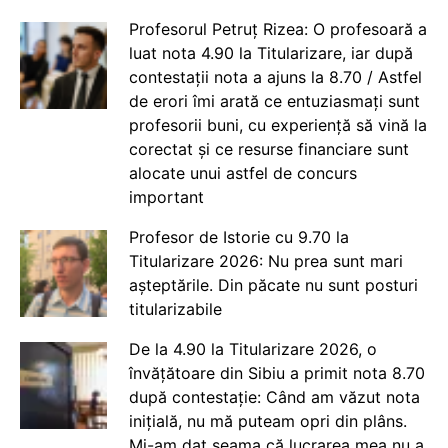
Profesorul Petruț Rizea: O profesoară a
luat nota 4.90 la Titularizare, iar după
contestații nota a ajuns la 8.70 / Astfel
de erori îmi arată ce entuziasmați sunt
profesorii buni, cu experiență să vină la
corectat și ce resurse financiare sunt
alocate unui astfel de concurs
important
Profesor de Istorie cu 9.70 la
Titularizare 2026: Nu prea sunt mari
așteptările. Din păcate nu sunt posturi
titularizabile
De la 4.90 la Titularizare 2026, o
învățătoare din Sibiu a primit nota 8.70
după contestație: Când am văzut nota
inițială, nu mă puteam opri din plâns.
Mi-am dat seama că lucrarea mea nu a