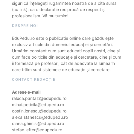
siguri că înțelegeți rugămintea noastră de a cita sursa
(cu link), ca o declarație reciprocă de respect și
profesionalism. Vă mulțumim!
DESPRE NOI
EduPedu.ro este o publicație online care găzduiește
exclusiv articole din domeniul educației și cercetării.
Urmărim constant cum sunt educați copiii noștri, cine și
cum face politicile din educație și cercetare, cine și cum
îi formează pe profesori, cât de adecvate la lumea în
care trăim sunt sistemele de educație și cercetare.
CONTACT REDACȚIE
Adrese e-mail
raluca.pantazi@edupedu.ro
mihai.peticila@edupedu.ro
costin.ionescu@edupedu.ro
alexa.stanescu@edupedu.ro
diana.ghimisi@edupedu.ro
stefan.lefter@edupedu.ro