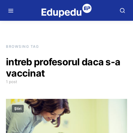
BROWSING TAG
intreb profesorul daca s-a
vaccinat
1 post
Știri