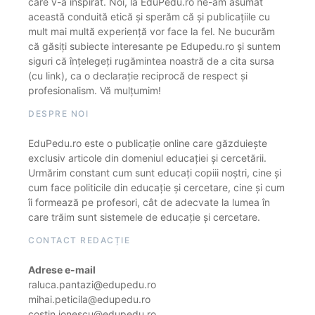
care v-a inspirat. Noi, la EduPedu.ro ne-am asumat
această conduită etică și sperăm că și publicațiile cu
mult mai multă experiență vor face la fel. Ne bucurăm
că găsiți subiecte interesante pe Edupedu.ro și suntem
siguri că înțelegeți rugămintea noastră de a cita sursa
(cu link), ca o declarație reciprocă de respect și
profesionalism. Vă mulțumim!
DESPRE NOI
EduPedu.ro este o publicație online care găzduiește
exclusiv articole din domeniul educației și cercetării.
Urmărim constant cum sunt educați copiii noștri, cine și
cum face politicile din educație și cercetare, cine și cum
îi formează pe profesori, cât de adecvate la lumea în
care trăim sunt sistemele de educație și cercetare.
CONTACT REDACȚIE
Adrese e-mail
raluca.pantazi@edupedu.ro
mihai.peticila@edupedu.ro
costin.ionescu@edupedu.ro