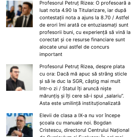
Profesorul Petruț Rizea: O profesoară a
luat nota 4.90 la Titularizare, iar după
contestații nota a ajuns la 8.70 / Astfel
de erori îmi arată ce entuziasmați sunt
profesorii buni, cu experiență să vină la
corectat și ce resurse financiare sunt
alocate unui astfel de concurs
important
Profesorul Petruț Rizea, despre plata
cu ora: Dacă mă apuc să strâng sticle
și să le duc la SGR, câștig mai mult
într-o zi / Statul îți aruncă niște
mărunțiș și îți cere să-i spui „salariu”.
Asta este umilință instituționalizată
Elevii de clasa a IX-a nu vor începe
școala cu manuale noi. Bogdan
Cristescu, directorul Centrului Național