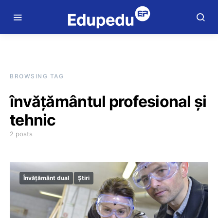
BROWSING TAG
învățământul profesional și
tehnic
2 posts
Învățământ dual
Știri