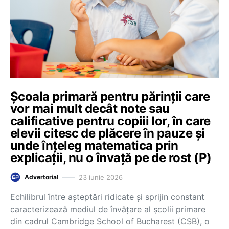
Școala primară pentru părinții care
vor mai mult decât note sau
calificative pentru copiii lor, în care
elevii citesc de plăcere în pauze și
unde înțeleg matematica prin
explicații, nu o învață pe de rost (P)
23 iunie 2026
Advertorial
Echilibrul între așteptări ridicate și sprijin constant
caracterizează mediul de învățare al școlii primare
din cadrul Cambridge School of Bucharest (CSB), o