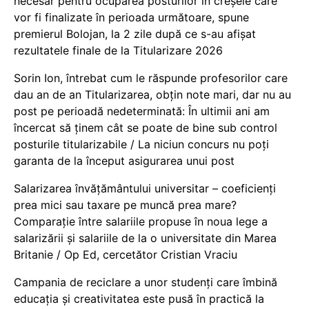
necesar pentru ocuparea posturilor în creșele care
vor fi finalizate în perioada următoare, spune
premierul Bolojan, la 2 zile după ce s-au afișat
rezultatele finale de la Titularizare 2026
Sorin Ion, întrebat cum le răspunde profesorilor care
dau an de an Titularizarea, obțin note mari, dar nu au
post pe perioadă nedeterminată: În ultimii ani am
încercat să ținem cât se poate de bine sub control
posturile titularizabile / La niciun concurs nu poți
garanta de la început asigurarea unui post
Salarizarea învățământului universitar – coeficienți
prea mici sau taxare pe muncă prea mare?
Comparație între salariile propuse în noua lege a
salarizării și salariile de la o universitate din Marea
Britanie / Op Ed, cercetător Cristian Vraciu
Campania de reciclare a unor studenți care îmbină
educația și creativitatea este pusă în practică la