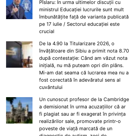
Pîslaru: În urma ultimelor discuții cu
ministrul Educației lucrurile sunt mult
îmbunătățite față de varianta publicată
pe 17 iulie / Sectorul educației este
crucial
De la 4.90 la Titularizare 2026, o
învățătoare din Sibiu a primit nota 8.70
după contestație: Când am văzut nota
inițială, nu mă puteam opri din plâns.
Mi-am dat seama că lucrarea mea nu a
fost corectată în adevăratul sens al
cuvântului
Un cunoscut profesor de la Cambridge
a demisionat în urma acuzațiilor că ar
fi plagiat sau ar fi exagerat în privința
realizărilor sale, promovate printr-o
poveste de viață marcată de un
diagnostic de autism, zeci de