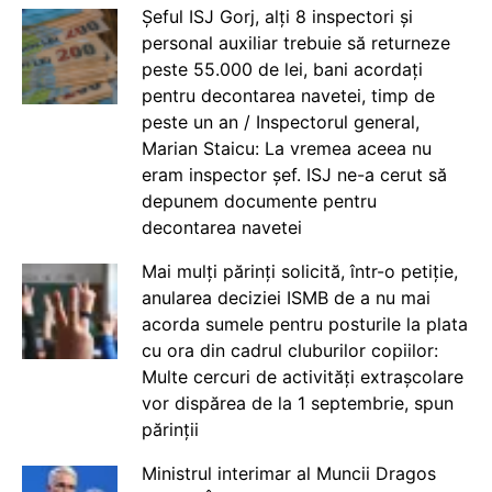
Șeful ISJ Gorj, alți 8 inspectori și
personal auxiliar trebuie să returneze
peste 55.000 de lei, bani acordați
pentru decontarea navetei, timp de
peste un an / Inspectorul general,
Marian Staicu: La vremea aceea nu
eram inspector șef. ISJ ne-a cerut să
depunem documente pentru
decontarea navetei
Mai mulți părinți solicită, într-o petiție,
anularea deciziei ISMB de a nu mai
acorda sumele pentru posturile la plata
cu ora din cadrul cluburilor copiilor:
Multe cercuri de activități extrașcolare
vor dispărea de la 1 septembrie, spun
părinții
Ministrul interimar al Muncii Dragos