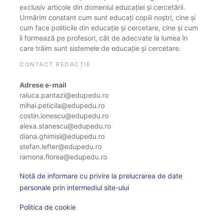
exclusiv articole din domeniul educației și cercetării.
Urmărim constant cum sunt educați copiii noștri, cine și
cum face politicile din educație și cercetare, cine și cum
îi formează pe profesori, cât de adecvate la lumea în
care trăim sunt sistemele de educație și cercetare.
CONTACT REDACȚIE
Adrese e-mail
raluca.pantazi@edupedu.ro
mihai.peticila@edupedu.ro
costin.ionescu@edupedu.ro
alexa.stanescu@edupedu.ro
diana.ghimisi@edupedu.ro
stefan.lefter@edupedu.ro
ramona.florea@edupedu.ro
Notă de informare cu privire la prelucrarea de date
personale prin intermediul site-ului
Politica de cookie