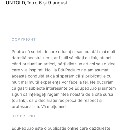
UNTOLD, între 6 și 9 august
COPYRIGHT
Pentru că scrieți despre educație, sau cu atât mai mult
datorită acestui lucru, ar fi util să citați cu link, atunci
când preluați un articol, părți dintr-un articol sau o idee
care v-a inspirat. Noi, la EduPedu.ro ne-am asumat
această conduită etică și sperăm că și publicațiile cu
mult mai multă experiență vor face la fel. Ne bucurăm
că găsiți subiecte interesante pe Edupedu.ro și suntem
siguri că înțelegeți rugămintea noastră de a cita sursa
(cu link), ca o declarație reciprocă de respect și
profesionalism. Vă mulțumim!
DESPRE NOI
EduPedu.ro este o publicație online care găzduiește