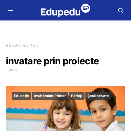
BROWSING TAG
invatare prin proiecte
1 post
Educație
Învățământ Primar
Părinți
Școli private