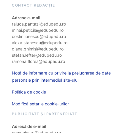
CONTACT REDACȚIE
Adrese e-mail
raluca.pantazi@edupedu.ro
mihai.peticila@edupedu.ro
costin.ionescu@edupedu.ro
alexa.stanescu@edupedu.ro
diana.ghimisi@edupedu.ro
stefan.lefter@edupedu.ro
ramona.florea@edupedu.ro
Notă de informare cu privire la prelucrarea de date
personale prin intermediul site-ului
Politica de cookie
Modifică setarile cookie-urilor
PUBLICITATE ȘI PARTENERIATE
Adresă de e-mail
comunicare@edupedu.ro