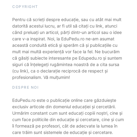
COPYRIGHT
Pentru că scrieți despre educație, sau cu atât mai mult
datorită acestui lucru, ar fi util să citați cu link, atunci
când preluați un articol, părți dintr-un articol sau o idee
care v-a inspirat. Noi, la EduPedu.ro ne-am asumat
această conduită etică și sperăm că și publicațiile cu
mult mai multă experiență vor face la fel. Ne bucurăm
că găsiți subiecte interesante pe Edupedu.ro și suntem
siguri că înțelegeți rugămintea noastră de a cita sursa
(cu link), ca o declarație reciprocă de respect și
profesionalism. Vă mulțumim!
DESPRE NOI
EduPedu.ro este o publicație online care găzduiește
exclusiv articole din domeniul educației și cercetării.
Urmărim constant cum sunt educați copiii noștri, cine și
cum face politicile din educație și cercetare, cine și cum
îi formează pe profesori, cât de adecvate la lumea în
care trăim sunt sistemele de educație și cercetare.