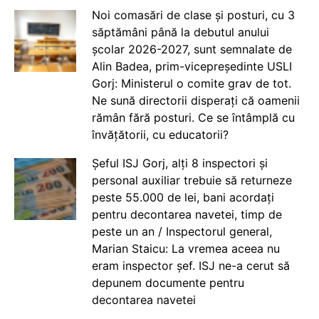
Noi comasări de clase și posturi, cu 3
săptămâni până la debutul anului
școlar 2026-2027, sunt semnalate de
Alin Badea, prim-vicepreședinte USLI
Gorj: Ministerul o comite grav de tot.
Ne sună directorii disperați că oamenii
rămân fără posturi. Ce se întâmplă cu
învățătorii, cu educatorii?
Șeful ISJ Gorj, alți 8 inspectori și
personal auxiliar trebuie să returneze
peste 55.000 de lei, bani acordați
pentru decontarea navetei, timp de
peste un an / Inspectorul general,
Marian Staicu: La vremea aceea nu
eram inspector șef. ISJ ne-a cerut să
depunem documente pentru
decontarea navetei