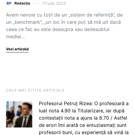
17 iulie 2023
Redacția
Avem nevoie cu toții de un „sistem de referință”, de
un „benchmark”, „un loc în care pot să mă uit dacă
ceea ce fac eu este deasupra sau dedesubtul
mediei…
Vezi articolul
CELE MAI CITITE ARTICOLE
Profesorul Petruț Rizea: O profesoară a
luat nota 4.90 la Titularizare, iar după
contestații nota a ajuns la 8.70 / Astfel
de erori îmi arată ce entuziasmați sunt
profesorii buni, cu experiență să vină la