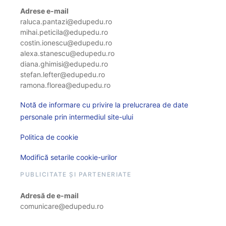
Adrese e-mail
raluca.pantazi@edupedu.ro
mihai.peticila@edupedu.ro
costin.ionescu@edupedu.ro
alexa.stanescu@edupedu.ro
diana.ghimisi@edupedu.ro
stefan.lefter@edupedu.ro
ramona.florea@edupedu.ro
Notă de informare cu privire la prelucrarea de date
personale prin intermediul site-ului
Politica de cookie
Modifică setarile cookie-urilor
PUBLICITATE ȘI PARTENERIATE
Adresă de e-mail
comunicare@edupedu.ro