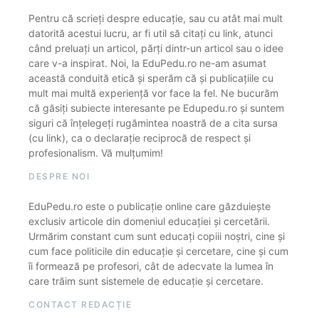
Pentru că scrieți despre educație, sau cu atât mai mult
datorită acestui lucru, ar fi util să citați cu link, atunci
când preluați un articol, părți dintr-un articol sau o idee
care v-a inspirat. Noi, la EduPedu.ro ne-am asumat
această conduită etică și sperăm că și publicațiile cu
mult mai multă experiență vor face la fel. Ne bucurăm
că găsiți subiecte interesante pe Edupedu.ro și suntem
siguri că înțelegeți rugămintea noastră de a cita sursa
(cu link), ca o declarație reciprocă de respect și
profesionalism. Vă mulțumim!
DESPRE NOI
EduPedu.ro este o publicație online care găzduiește
exclusiv articole din domeniul educației și cercetării.
Urmărim constant cum sunt educați copiii noștri, cine și
cum face politicile din educație și cercetare, cine și cum
îi formează pe profesori, cât de adecvate la lumea în
care trăim sunt sistemele de educație și cercetare.
CONTACT REDACȚIE