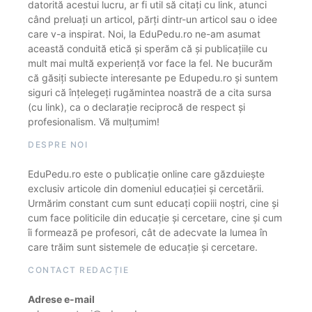
datorită acestui lucru, ar fi util să citați cu link, atunci
când preluați un articol, părți dintr-un articol sau o idee
care v-a inspirat. Noi, la EduPedu.ro ne-am asumat
această conduită etică și sperăm că și publicațiile cu
mult mai multă experiență vor face la fel. Ne bucurăm
că găsiți subiecte interesante pe Edupedu.ro și suntem
siguri că înțelegeți rugămintea noastră de a cita sursa
(cu link), ca o declarație reciprocă de respect și
profesionalism. Vă mulțumim!
DESPRE NOI
EduPedu.ro este o publicație online care găzduiește
exclusiv articole din domeniul educației și cercetării.
Urmărim constant cum sunt educați copiii noștri, cine și
cum face politicile din educație și cercetare, cine și cum
îi formează pe profesori, cât de adecvate la lumea în
care trăim sunt sistemele de educație și cercetare.
CONTACT REDACȚIE
Adrese e-mail