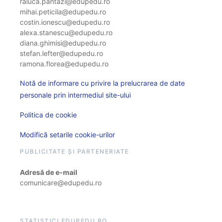
raluca.pantazi@edupedu.ro
mihai.peticila@edupedu.ro
costin.ionescu@edupedu.ro
alexa.stanescu@edupedu.ro
diana.ghimisi@edupedu.ro
stefan.lefter@edupedu.ro
ramona.florea@edupedu.ro
Notă de informare cu privire la prelucrarea de date
personale prin intermediul site-ului
Politica de cookie
Modifică setarile cookie-urilor
PUBLICITATE ȘI PARTENERIATE
Adresă de e-mail
comunicare@edupedu.ro
STATISTICI EDUPEDU.RO