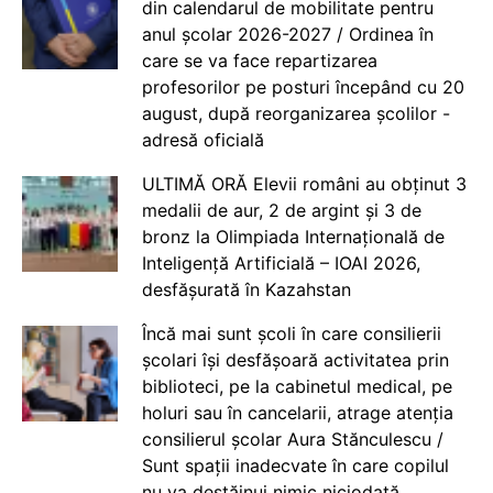
din calendarul de mobilitate pentru
anul școlar 2026-2027 / Ordinea în
care se va face repartizarea
profesorilor pe posturi începând cu 20
august, după reorganizarea școlilor -
adresă oficială
ULTIMĂ ORĂ Elevii români au obținut 3
medalii de aur, 2 de argint și 3 de
bronz la Olimpiada Internațională de
Inteligență Artificială – IOAI 2026,
desfășurată în Kazahstan
Încă mai sunt școli în care consilierii
școlari își desfășoară activitatea prin
biblioteci, pe la cabinetul medical, pe
holuri sau în cancelarii, atrage atenția
consilierul școlar Aura Stănculescu /
Sunt spații inadecvate în care copilul
nu va destăinui nimic niciodată