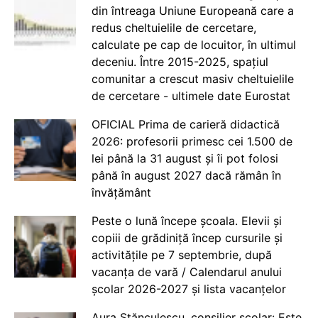
din întreaga Uniune Europeană care a
redus cheltuielile de cercetare,
calculate pe cap de locuitor, în ultimul
deceniu. Între 2015-2025, spațiul
comunitar a crescut masiv cheltuielile
de cercetare - ultimele date Eurostat
OFICIAL Prima de carieră didactică
2026: profesorii primesc cei 1.500 de
lei până la 31 august și îi pot folosi
până în august 2027 dacă rămân în
învățământ
Peste o lună începe școala. Elevii și
copiii de grădiniță încep cursurile și
activitățile pe 7 septembrie, după
vacanța de vară / Calendarul anului
școlar 2026-2027 și lista vacanțelor
Aura Stănculescu, consilier școlar: Este