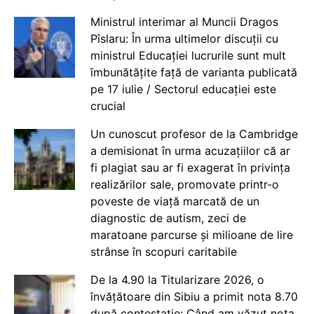
Ministrul interimar al Muncii Dragos
Pîslaru: În urma ultimelor discuții cu
ministrul Educației lucrurile sunt mult
îmbunătățite față de varianta publicată
pe 17 iulie / Sectorul educației este
crucial
Un cunoscut profesor de la Cambridge
a demisionat în urma acuzațiilor că ar
fi plagiat sau ar fi exagerat în privința
realizărilor sale, promovate printr-o
poveste de viață marcată de un
diagnostic de autism, zeci de
maratoane parcurse și milioane de lire
strânse în scopuri caritabile
De la 4.90 la Titularizare 2026, o
învățătoare din Sibiu a primit nota 8.70
după contestație: Când am văzut nota