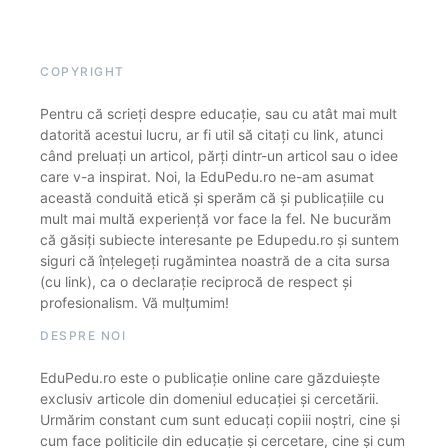
COPYRIGHT
Pentru că scrieți despre educație, sau cu atât mai mult
datorită acestui lucru, ar fi util să citați cu link, atunci
când preluați un articol, părți dintr-un articol sau o idee
care v-a inspirat. Noi, la EduPedu.ro ne-am asumat
această conduită etică și sperăm că și publicațiile cu
mult mai multă experiență vor face la fel. Ne bucurăm
că găsiți subiecte interesante pe Edupedu.ro și suntem
siguri că înțelegeți rugămintea noastră de a cita sursa
(cu link), ca o declarație reciprocă de respect și
profesionalism. Vă mulțumim!
DESPRE NOI
EduPedu.ro este o publicație online care găzduiește
exclusiv articole din domeniul educației și cercetării.
Urmărim constant cum sunt educați copiii noștri, cine și
cum face politicile din educație și cercetare, cine și cum