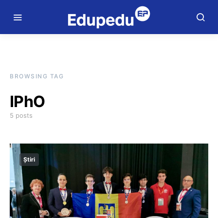
BROWSING TAG
IPhO
5 posts
Știri