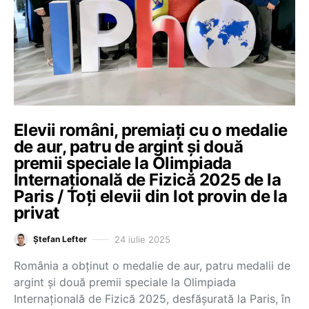
Elevii români, premiați cu o medalie
de aur, patru de argint și două
premii speciale la Olimpiada
Internațională de Fizică 2025 de la
Paris / Toți elevii din lot provin de la
privat
24 iulie 2025
Ștefan Lefter
România a obținut o medalie de aur, patru medalii de
argint și două premii speciale la Olimpiada
Internațională de Fizică 2025, desfășurată la Paris, în