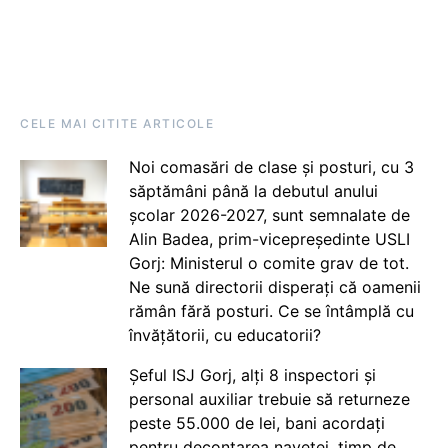
CELE MAI CITITE ARTICOLE
Noi comasări de clase și posturi, cu 3
săptămâni până la debutul anului
școlar 2026-2027, sunt semnalate de
Alin Badea, prim-vicepreședinte USLI
Gorj: Ministerul o comite grav de tot.
Ne sună directorii disperați că oamenii
rămân fără posturi. Ce se întâmplă cu
învățătorii, cu educatorii?
Șeful ISJ Gorj, alți 8 inspectori și
personal auxiliar trebuie să returneze
peste 55.000 de lei, bani acordați
pentru decontarea navetei, timp de