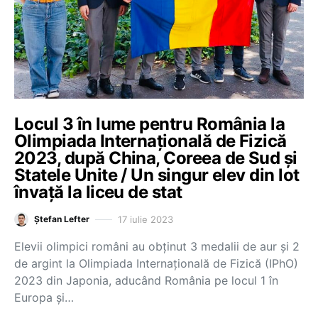
Locul 3 în lume pentru România la
Olimpiada Internațională de Fizică
2023, după China, Coreea de Sud și
Statele Unite / Un singur elev din lot
învață la liceu de stat
17 iulie 2023
Ștefan Lefter
Elevii olimpici români au obținut 3 medalii de aur și 2
de argint la Olimpiada Internațională de Fizică (IPhO)
2023 din Japonia, aducând România pe locul 1 în
Europa și…