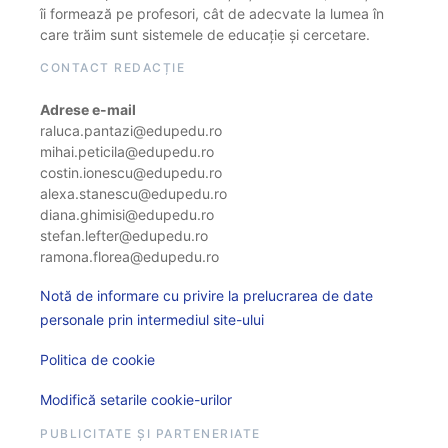
îi formează pe profesori, cât de adecvate la lumea în
care trăim sunt sistemele de educație și cercetare.
CONTACT REDACȚIE
Adrese e-mail
raluca.pantazi@edupedu.ro
mihai.peticila@edupedu.ro
costin.ionescu@edupedu.ro
alexa.stanescu@edupedu.ro
diana.ghimisi@edupedu.ro
stefan.lefter@edupedu.ro
ramona.florea@edupedu.ro
Notă de informare cu privire la prelucrarea de date
personale prin intermediul site-ului
Politica de cookie
Modifică setarile cookie-urilor
PUBLICITATE ȘI PARTENERIATE