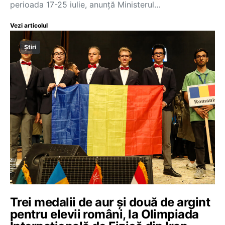
perioada 17-25 iulie, anunță Ministerul…
Vezi articolul
Știri
Trei medalii de aur și două de argint
pentru elevii români, la Olimpiada