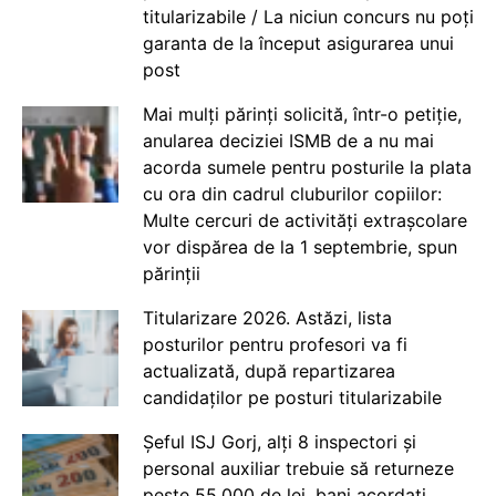
titularizabile / La niciun concurs nu poți
garanta de la început asigurarea unui
post
Mai mulți părinți solicită, într-o petiție,
anularea deciziei ISMB de a nu mai
acorda sumele pentru posturile la plata
cu ora din cadrul cluburilor copiilor:
Multe cercuri de activități extrașcolare
vor dispărea de la 1 septembrie, spun
părinții
Titularizare 2026. Astăzi, lista
posturilor pentru profesori va fi
actualizată, după repartizarea
candidaților pe posturi titularizabile
Șeful ISJ Gorj, alți 8 inspectori și
personal auxiliar trebuie să returneze
peste 55.000 de lei, bani acordați