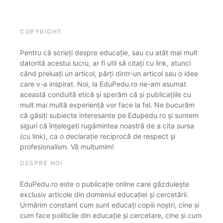
COPYRIGHT
Pentru că scrieți despre educație, sau cu atât mai mult
datorită acestui lucru, ar fi util să citați cu link, atunci
când preluați un articol, părți dintr-un articol sau o idee
care v-a inspirat. Noi, la EduPedu.ro ne-am asumat
această conduită etică și sperăm că și publicațiile cu
mult mai multă experiență vor face la fel. Ne bucurăm
că găsiți subiecte interesante pe Edupedu.ro și suntem
siguri că înțelegeți rugămintea noastră de a cita sursa
(cu link), ca o declarație reciprocă de respect și
profesionalism. Vă mulțumim!
DESPRE NOI
EduPedu.ro este o publicație online care găzduiește
exclusiv articole din domeniul educației și cercetării.
Urmărim constant cum sunt educați copiii noștri, cine și
cum face politicile din educație și cercetare, cine și cum