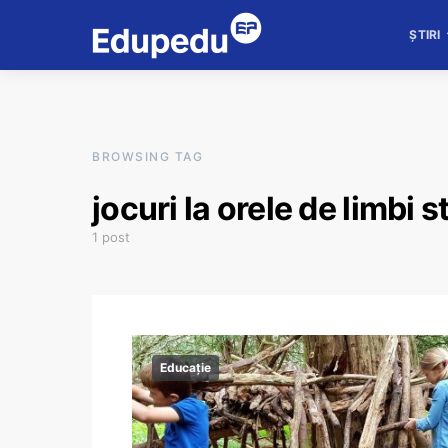
ȘTIRI
BROWSING TAG
jocuri la orele de limbi s
1 post
Educație