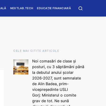
OALĂ
NEXTLAB.TECH
EDUCAȚIE FINANCIARĂ
CELE MAI CITITE ARTICOLE
Noi comasări de clase și
posturi, cu 3 săptămâni până
la debutul anului școlar
2026-2027, sunt semnalate
de Alin Badea, prim-
vicepreședinte USLI
Gorj: Ministerul o comite
grav de tot. Ne sună