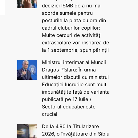
deciziei ISMB de a nu mai
acorda sumele pentru
posturile la plata cu ora din
cadrul cluburilor copiilor:
Multe cercuri de activități
extrașcolare vor dispărea de
la 1 septembrie, spun părinții
Ministrul interimar al Muncii
Dragos Pîslaru: În urma
ultimelor discuții cu ministrul
Educației lucrurile sunt mult
îmbunătățite față de varianta
publicată pe 17 iulie /
Sectorul educației este
crucial
De la 4.90 la Titularizare
2026, o învățătoare din Sibiu