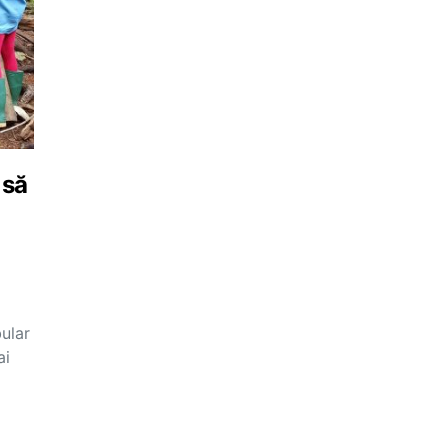
 să
ular
ai