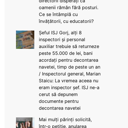
directorii disperați că
oamenii rămân fără posturi.
Ce se întâmplă cu
învățătorii, cu educatorii?
Șeful ISJ Gorj, alți 8
inspectori și personal
auxiliar trebuie să returneze
peste 55.000 de lei, bani
acordați pentru decontarea
navetei, timp de peste un an
/ Inspectorul general, Marian
Staicu: La vremea aceea nu
eram inspector șef. ISJ ne-a
cerut să depunem
documente pentru
decontarea navetei
Mai mulți părinți solicită,
într-o petiție, anularea