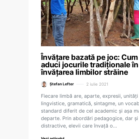
Învățare bazată pe joc: Cum
aduci jocurile tradiționale în
învățarea limbilor străine
2 iulie 2021
Ștefan Lefter
Fiecare limbă are, aparte, expresii, unități
lingvistice, gramatică, sintagme, un vocab
standard diferit de cel academic și așa m
departe. Prin abordări pedagogice, dar și
distractive, elevii care învață o…
Vezi articolul