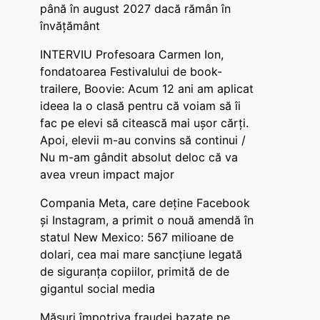
până în august 2027 dacă rămân în
învățământ
INTERVIU Profesoara Carmen Ion,
fondatoarea Festivalului de book-
trailere, Boovie: Acum 12 ani am aplicat
ideea la o clasă pentru că voiam să îi
fac pe elevi să citească mai ușor cărți.
Apoi, elevii m-au convins să continui /
Nu m-am gândit absolut deloc că va
avea vreun impact major
Compania Meta, care deține Facebook
și Instagram, a primit o nouă amendă în
statul New Mexico: 567 milioane de
dolari, cea mai mare sancțiune legată
de siguranța copiilor, primită de de
gigantul social media
Măsuri împotriva fraudei bazate pe