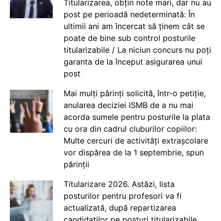
Titularizarea, obțin note mari, dar nu au
post pe perioadă nedeterminată: În
ultimii ani am încercat să ținem cât se
poate de bine sub control posturile
titularizabile / La niciun concurs nu poți
garanta de la început asigurarea unui
post
Mai mulți părinți solicită, într-o petiție,
anularea deciziei ISMB de a nu mai
acorda sumele pentru posturile la plata
cu ora din cadrul cluburilor copiilor:
Multe cercuri de activități extrașcolare
vor dispărea de la 1 septembrie, spun
părinții
Titularizare 2026. Astăzi, lista
posturilor pentru profesori va fi
actualizată, după repartizarea
candidaților pe posturi titularizabile