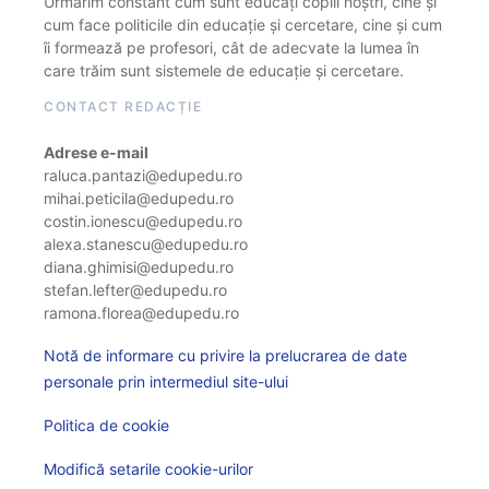
Urmărim constant cum sunt educați copiii noștri, cine și
cum face politicile din educație și cercetare, cine și cum
îi formează pe profesori, cât de adecvate la lumea în
care trăim sunt sistemele de educație și cercetare.
CONTACT REDACȚIE
Adrese e-mail
raluca.pantazi@edupedu.ro
mihai.peticila@edupedu.ro
costin.ionescu@edupedu.ro
alexa.stanescu@edupedu.ro
diana.ghimisi@edupedu.ro
stefan.lefter@edupedu.ro
ramona.florea@edupedu.ro
Notă de informare cu privire la prelucrarea de date
personale prin intermediul site-ului
Politica de cookie
Modifică setarile cookie-urilor