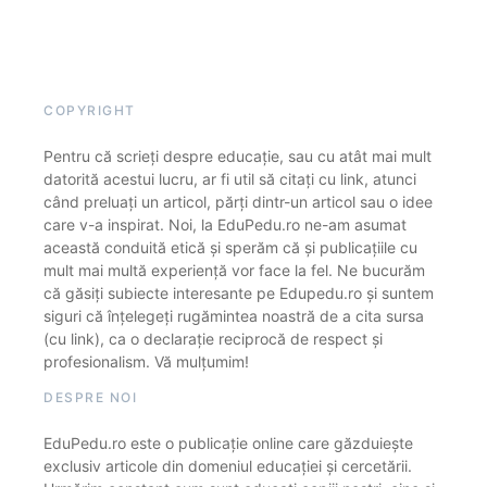
COPYRIGHT
Pentru că scrieți despre educație, sau cu atât mai mult
datorită acestui lucru, ar fi util să citați cu link, atunci
când preluați un articol, părți dintr-un articol sau o idee
care v-a inspirat. Noi, la EduPedu.ro ne-am asumat
această conduită etică și sperăm că și publicațiile cu
mult mai multă experiență vor face la fel. Ne bucurăm
că găsiți subiecte interesante pe Edupedu.ro și suntem
siguri că înțelegeți rugămintea noastră de a cita sursa
(cu link), ca o declarație reciprocă de respect și
profesionalism. Vă mulțumim!
DESPRE NOI
EduPedu.ro este o publicație online care găzduiește
exclusiv articole din domeniul educației și cercetării.