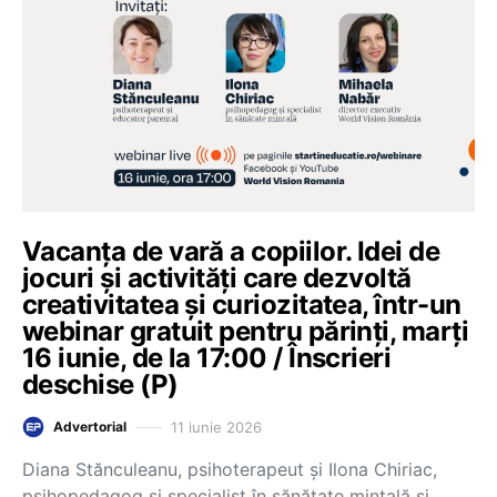
Vacanța de vară a copiilor. Idei de
jocuri și activități care dezvoltă
creativitatea și curiozitatea, într-un
webinar gratuit pentru părinți, marți
16 iunie, de la 17:00 / Înscrieri
deschise (P)
11 iunie 2026
Advertorial
Diana Stănculeanu, psihoterapeut și Ilona Chiriac,
psihopedagog și specialist în sănătate mintală și