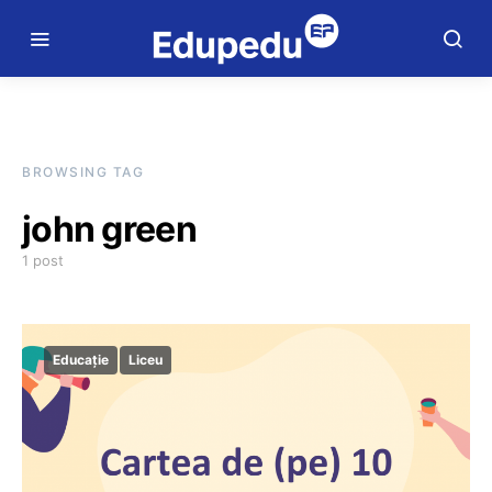
BROWSING TAG
john green
1 post
Educație
Liceu