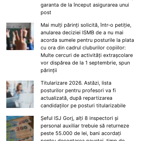
garanta de la început asigurarea unui
post
Mai mulți părinți solicită, într-o petiție,
anularea deciziei ISMB de a nu mai
acorda sumele pentru posturile la plata
cu ora din cadrul cluburilor copiilor:
Multe cercuri de activități extrașcolare
vor dispărea de la 1 septembrie, spun
părinții
Titularizare 2026. Astăzi, lista
posturilor pentru profesori va fi
actualizată, după repartizarea
candidaților pe posturi titularizabile
Șeful ISJ Gorj, alți 8 inspectori și
personal auxiliar trebuie să returneze
peste 55.000 de lei, bani acordați
pentru decontarea navetei, timp de