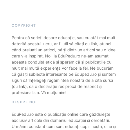
COPYRIGHT
Pentru că scrieți despre educație, sau cu atât mai mult
datorită acestui lucru, ar fi util să citați cu link, atunci
când preluați un articol, părți dintr-un articol sau o idee
care v-a inspirat. Noi, la EduPedu.ro ne-am asumat
această conduită etică și sperăm că și publicațiile cu
mult mai multă experiență vor face la fel. Ne bucurăm
că găsiți subiecte interesante pe Edupedu.ro și suntem
siguri că înțelegeți rugămintea noastră de a cita sursa
(cu link), ca o declarație reciprocă de respect și
profesionalism. Vă mulțumim!
DESPRE NOI
EduPedu.ro este o publicație online care găzduiește
exclusiv articole din domeniul educației și cercetării.
Urmărim constant cum sunt educați copiii noștri, cine și