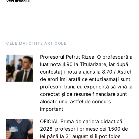
Vezi articolul
CELE MAI CITITE ARTICOLE
Profesorul Petruț Rizea: O profesoară a
luat nota 4.90 la Titularizare, iar după
contestații nota a ajuns la 8.70 / Astfel
de erori îmi arată ce entuziasmați sunt
profesorii buni, cu experiență să vină la
corectat și ce resurse financiare sunt
alocate unui astfel de concurs
important
OFICIAL Prima de carieră didactică
2026: profesorii primesc cei 1.500 de
lei până la 31 august și îi pot folosi