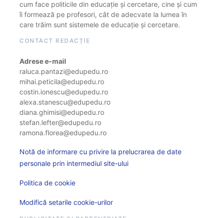
cum face politicile din educație și cercetare, cine și cum
îi formează pe profesori, cât de adecvate la lumea în
care trăim sunt sistemele de educație și cercetare.
CONTACT REDACȚIE
Adrese e-mail
raluca.pantazi@edupedu.ro
mihai.peticila@edupedu.ro
costin.ionescu@edupedu.ro
alexa.stanescu@edupedu.ro
diana.ghimisi@edupedu.ro
stefan.lefter@edupedu.ro
ramona.florea@edupedu.ro
Notă de informare cu privire la prelucrarea de date
personale prin intermediul site-ului
Politica de cookie
Modifică setarile cookie-urilor