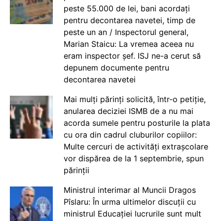
peste 55.000 de lei, bani acordați
pentru decontarea navetei, timp de
peste un an / Inspectorul general,
Marian Staicu: La vremea aceea nu
eram inspector șef. ISJ ne-a cerut să
depunem documente pentru
decontarea navetei
Mai mulți părinți solicită, într-o petiție,
anularea deciziei ISMB de a nu mai
acorda sumele pentru posturile la plata
cu ora din cadrul cluburilor copiilor:
Multe cercuri de activități extrașcolare
vor dispărea de la 1 septembrie, spun
părinții
Ministrul interimar al Muncii Dragos
Pîslaru: În urma ultimelor discuții cu
ministrul Educației lucrurile sunt mult