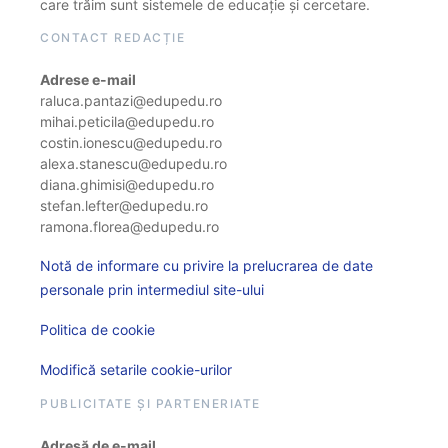
care trăim sunt sistemele de educație și cercetare.
CONTACT REDACȚIE
Adrese e-mail
raluca.pantazi@edupedu.ro
mihai.peticila@edupedu.ro
costin.ionescu@edupedu.ro
alexa.stanescu@edupedu.ro
diana.ghimisi@edupedu.ro
stefan.lefter@edupedu.ro
ramona.florea@edupedu.ro
Notă de informare cu privire la prelucrarea de date
personale prin intermediul site-ului
Politica de cookie
Modifică setarile cookie-urilor
PUBLICITATE ȘI PARTENERIATE
Adresă de e-mail