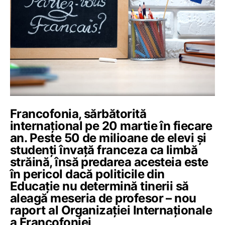
Francofonia, sărbătorită
internațional pe 20 martie în fiecare
an. Peste 50 de milioane de elevi și
studenți învață franceza ca limbă
străină, însă predarea acesteia este
în pericol dacă politicile din
Educație nu determină tinerii să
aleagă meseria de profesor – nou
raport al Organizației Internaționale
a Francofoniei