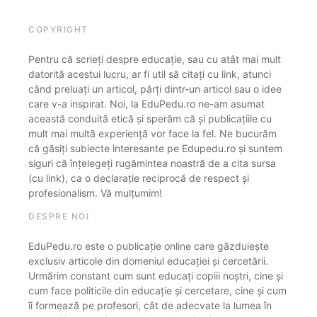
COPYRIGHT
Pentru că scrieți despre educație, sau cu atât mai mult
datorită acestui lucru, ar fi util să citați cu link, atunci
când preluați un articol, părți dintr-un articol sau o idee
care v-a inspirat. Noi, la EduPedu.ro ne-am asumat
această conduită etică și sperăm că și publicațiile cu
mult mai multă experiență vor face la fel. Ne bucurăm
că găsiți subiecte interesante pe Edupedu.ro și suntem
siguri că înțelegeți rugămintea noastră de a cita sursa
(cu link), ca o declarație reciprocă de respect și
profesionalism. Vă mulțumim!
DESPRE NOI
EduPedu.ro este o publicație online care găzduiește
exclusiv articole din domeniul educației și cercetării.
Urmărim constant cum sunt educați copiii noștri, cine și
cum face politicile din educație și cercetare, cine și cum
îi formează pe profesori, cât de adecvate la lumea în